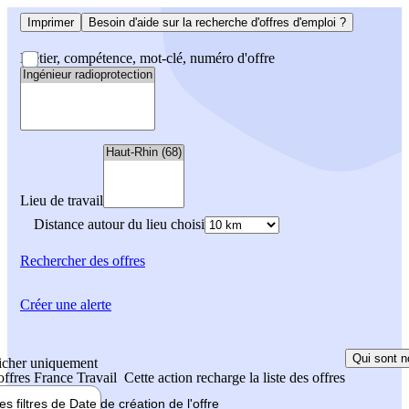
Imprimer
Besoin d'aide sur la recherche d'offres d'emploi ?
Métier, compétence, mot-clé, numéro d'offre
Lieu de travail
Distance autour du lieu choisi
Rechercher
des offres
Créer une alerte
Qui sont n
icher uniquement
 offres France Travail
Cette action recharge la liste des offres
les filtres de
Date de création
de l'offre