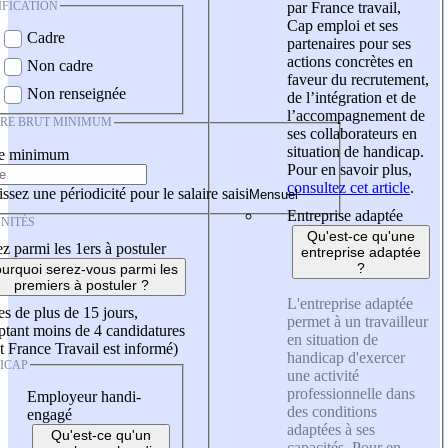
IFICATION
par France travail,
Cap emploi et ses
Cadre
partenaires pour ses
actions concrètes en
Non cadre
faveur du recrutement,
Non renseignée
de l’intégration et de
l’accompagnement de
IRE BRUT MINIMUM
ses collaborateurs en
situation de handicap.
re minimum
Pour en savoir plus,
consultez cet article
.
ssez une périodicité pour le salaire saisi
Entreprise adaptée
NITÉS
Qu'est-ce qu'une
z parmi les 1ers à postuler
entreprise adaptée
?
urquoi serez-vous parmi les
premiers à postuler ?
L'entreprise adaptée
es de plus de 15 jours,
permet à un travailleur
tant moins de 4 candidatures
en situation de
t France Travail est informé)
handicap d'exercer
ICAP
une activité
professionnelle dans
Employeur handi-
des conditions
engagé
adaptées à ses
Qu'est-ce qu'un
capacités. Pour en