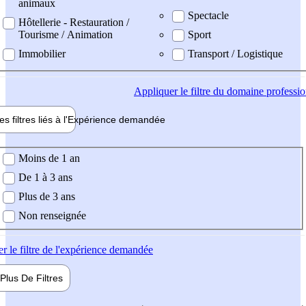
animaux
Spectacle
Hôtellerie - Restauration /
Tourisme / Animation
Sport
Immobilier
Transport / Logistique
Appliquer
le filtre du domaine professi
es filtres liés à l'
Expérience
demandée
ience demandée
Moins de 1 an
De 1 à 3 ans
Plus de 3 ans
Non renseignée
er
le filtre de l'expérience demandée
Plus De
Filtres