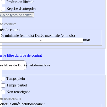
Profession libérale
Reprise d'entreprise
plus
de types de contrat
 DE CONTRAT
ée de contrat
ée minimale (en mois)
Durée maximale (en mois)
mois
er
le filtre du type de contrat
les filtres de
Durée hebdo
madaire
 hebdomadaire
Temps plein
Temps partiel
Non renseignée
 HEBDOMADAIRE
cisez la durée hebdomadaire :