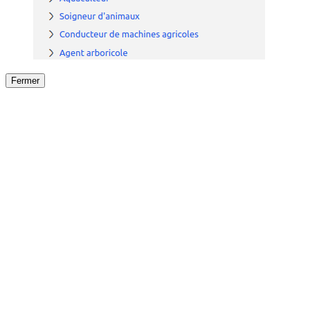
Fermer
Fermer
le détail de l'offre
/
Offre
sur
Offre précéden