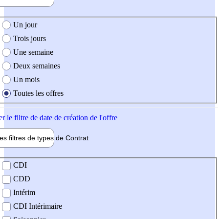
e création de l'offre
Un jour
Trois jours
Une semaine
Deux semaines
Un mois
Toutes les offres
er
le filtre de date de création de l'offre
les filtres de types de
Contrat
de contrat
CDI
CDD
Intérim
CDI Intérimaire