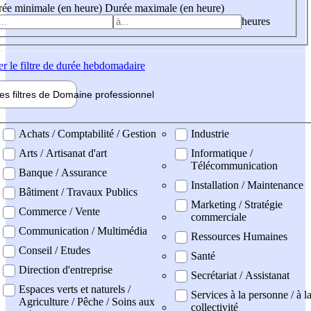
ée minimale (en heure)
Durée maximale (en heure)
heures
er
le filtre de durée hebdomadaire
les filtres de
Domaine pro
fessionnel
ne professionel
Achats / Comptabilité / Gestion
Industrie
Arts / Artisanat d'art
Informatique /
Télécommunication
Banque / Assurance
Installation / Maintenance
Bâtiment / Travaux Publics
Marketing / Stratégie
Commerce / Vente
commerciale
Communication / Multimédia
Ressources Humaines
Conseil / Etudes
Santé
Direction d'entreprise
Secrétariat / Assistanat
Espaces verts et naturels /
Services à la personne / à l
Agriculture / Pêche / Soins aux
collectivité