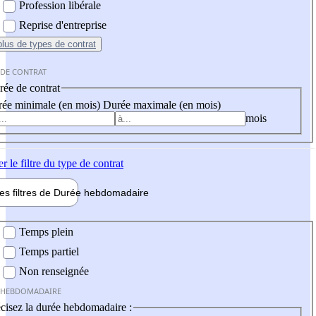
Profession libérale
Reprise d'entreprise
plus
de types de contrat
 DE CONTRAT
ée de contrat
ée minimale (en mois)
Durée maximale (en mois)
mois
er
le filtre du type de contrat
les filtres de
Durée hebdo
madaire
 hebdomadaire
Temps plein
Temps partiel
Non renseignée
 HEBDOMADAIRE
cisez la durée hebdomadaire :