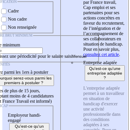
IFICATION
par France travail,
Cap emploi et ses
Cadre
partenaires pour ses
actions concrètes en
Non cadre
faveur du recrutement,
Non renseignée
de l’intégration et de
l’accompagnement de
IRE BRUT MINIMUM
ses collaborateurs en
situation de handicap.
re minimum
Pour en savoir plus,
consultez cet article
.
ssez une périodicité pour le salaire saisi
Entreprise adaptée
NITÉS
Qu'est-ce qu'une
z parmi les 1ers à postuler
entreprise adaptée
?
urquoi serez-vous parmi les
premiers à postuler ?
L'entreprise adaptée
es de plus de 15 jours,
permet à un travailleur
tant moins de 4 candidatures
en situation de
t France Travail est informé)
handicap d'exercer
ICAP
une activité
professionnelle dans
Employeur handi-
des conditions
engagé
adaptées à ses
Qu'est-ce qu'un
capacités. Pour en