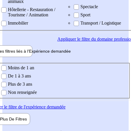
animaux
Spectacle
Hôtellerie - Restauration /
Tourisme / Animation
Sport
Immobilier
Transport / Logistique
Appliquer
le filtre du domaine professi
es filtres liés à l'
Expérience
demandée
ience demandée
Moins de 1 an
De 1 à 3 ans
Plus de 3 ans
Non renseignée
er
le filtre de l'expérience demandée
Plus De
Filtres