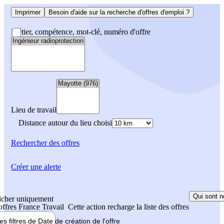
Imprimer
Besoin d'aide sur la recherche d'offres d'emploi ?
Métier, compétence, mot-clé, numéro d'offre
Lieu de travail
Distance autour du lieu choisi
Rechercher
des offres
Créer une alerte
Qui sont n
icher uniquement
 offres France Travail
Cette action recharge la liste des offres
les filtres de
Date de création
de l'offre