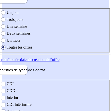
e création de l'offre
Un jour
Trois jours
Une semaine
Deux semaines
Un mois
Toutes les offres
er
le filtre de date de création de l'offre
les filtres de types de
Contrat
de contrat
CDI
CDD
Intérim
CDI Intérimaire