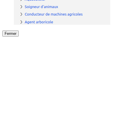
Fermer
Fermer
le détail de l'offre
/
Offre
sur
Offre précéden