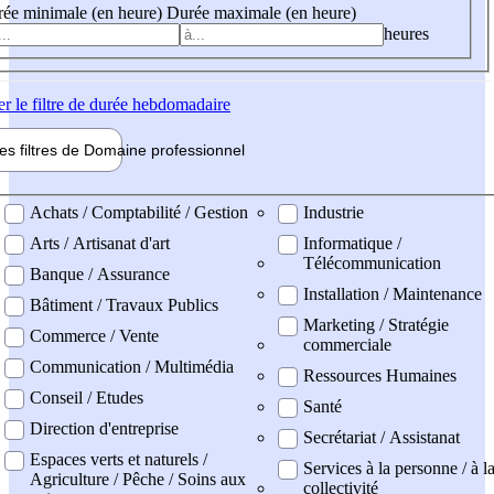
ée minimale (en heure)
Durée maximale (en heure)
heures
er
le filtre de durée hebdomadaire
les filtres de
Domaine pro
fessionnel
ne professionel
Achats / Comptabilité / Gestion
Industrie
Arts / Artisanat d'art
Informatique /
Télécommunication
Banque / Assurance
Installation / Maintenance
Bâtiment / Travaux Publics
Marketing / Stratégie
Commerce / Vente
commerciale
Communication / Multimédia
Ressources Humaines
Conseil / Etudes
Santé
Direction d'entreprise
Secrétariat / Assistanat
Espaces verts et naturels /
Services à la personne / à l
Agriculture / Pêche / Soins aux
collectivité