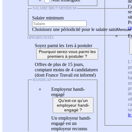
de
l
SALAIRE BRUT MINIMUM
se
si
Salaire minimum
Po
co
Choisissez une périodicité pour le salaire saisi
En
OPPORTUNITÉS
Soyez parmi les 1ers à postuler
Pourquoi serez-vous parmi les
premiers à postuler ?
L'
Offres de plus de 15 jours,
pe
comptant moins de 4 candidatures
en
(dont France Travail est informé)
ha
HANDICAP
un
pr
Employeur handi-
de
engagé
ad
Qu'est-ce qu'un
ca
employeur handi-
sa
engagé ?
le
Un employeur handi-
engagé est un
employeur reconnu