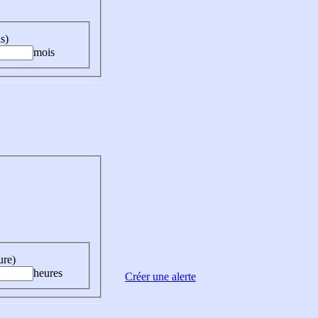
s)
mois
ure)
heures
Créer une alerte