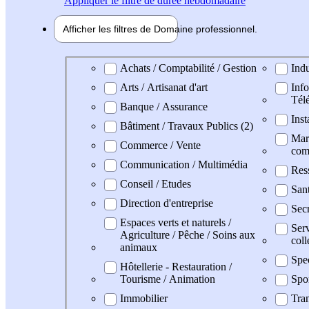
Appliquer
le filtre de durée hebdomadaire
Afficher les filtres de
Domaine pro
fessionnel
Domaine professionel
Achats / Comptabilité / Gestion
Indu
Arts / Artisanat d'art
Info
Tél
Banque / Assurance
Inst
Bâtiment / Travaux Publics (2)
Mark
Commerce / Vente
com
Communication / Multimédia
Res
Conseil / Etudes
San
Direction d'entreprise
Secr
Espaces verts et naturels /
Serv
Agriculture / Pêche / Soins aux
coll
animaux
Spe
Hôtellerie - Restauration /
Tourisme / Animation
Spo
Immobilier
Tran