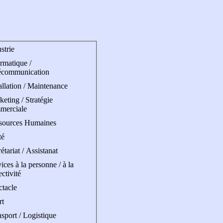
strie
rmatique /
écommunication
allation / Maintenance
eting / Stratégie
merciale
sources Humaines
té
étariat / Assistanat
ices à la personne / à la
ectivité
ctacle
rt
sport / Logistique