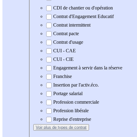
CDI de chantier ou d'opération
Contrat d'Engagement Educatif
Contrat intermittent
Contrat pacte
Contrat d'usage
CUI - CAE
CUI - CIE
Engagement à servir dans la réserve
Franchise
Insertion par l'activ.éco.
Portage salarial
Profession commerciale
Profession libérale
Reprise d'entreprise
Voir plus
de types de contrat