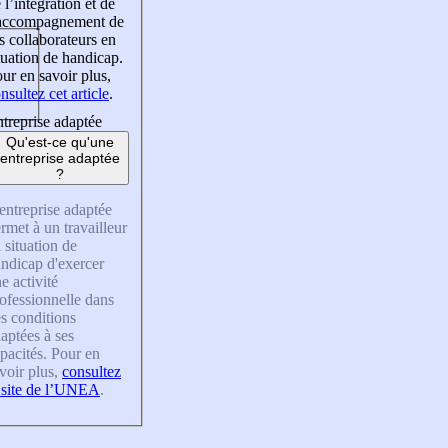
 l’intégration et de
’accompagnement de
s collaborateurs en
tuation de handicap.
ur en savoir plus,
nsultez cet article
.
treprise adaptée
Qu'est-ce qu'une
entreprise adaptée
?
entreprise adaptée
rmet à un travailleur
 situation de
ndicap d'exercer
e activité
ofessionnelle dans
s conditions
aptées à ses
pacités. Pour en
voir plus,
consultez
 site de l’UNEA
.