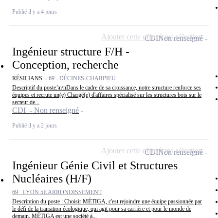
Publié il y a 4 jours
Ajouter cette offre à ma sélection
CDI
Non renseigné
Ingénieur structure F/H -
Conception, recherche
RÉSILIANS -
69 - DÉCINES-CHARPIEU
Descriptif du poste:\n\nDans le cadre de sa croissance, notre structure renforce ses
équipes et recrute un(e) Chargé(e) d'affaires spécialisé sur les structures bois sur le
secteur de...
CDI - Non renseigné
Publié il y a 2 jours
Ajouter cette offre à ma sélection
CDI
Non renseigné
Ingénieur Génie Civil et Structures
Nucléaires (H/F)
69 - LYON 5E ARRONDISSEMENT
Description du poste : Choisir MÉTIGA, c'est rejoindre une équipe passionnée par
le défi de la transition écologique, qui agit pour sa carrière et pour le monde de
demain. MÉTIGA est une société à...