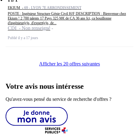
EKIUM -
69 - LYON 7E ARRONDISSEMENT
POSTE : Ingénieur Structure Génie Civil H/F DESCRIPTION : Bienvenue chez
Ekium ! 2 700 talents 17 Pays 325 M€ de CA 36 ans Ici, ça bouillonne
d'ingénieur(e)s, d'expert(e)s, de...
CDI - Non renseigné
Publié il y a 17 jours
Afficher les 20 offres suivantes
Votre avis nous intéresse
Qu'avez-vous pensé du service de recherche d'offres ?