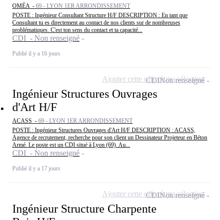
OMÉA -
69 - LYON 1ER ARRONDISSEMENT
POSTE : Ingénieur Consultant Structure H/F DESCRIPTION : En tant que
Consultant tu es directement au contact de nos clients sur de nombreuses
problématiques. C'est ton sens du contact et ta capacité...
CDI - Non renseigné
Publié il y a 16 jours
Ajouter cette offre à ma sélection
CDI
Non renseigné
Ingénieur Structures Ouvrages
d'Art H/F
ACASS -
69 - LYON 1ER ARRONDISSEMENT
POSTE : Ingénieur Structures Ouvrages d'Art H/F DESCRIPTION : ACASS,
Agence de recrutement, recherche pour son client un Dessinateur Projeteur en Béton
Armé. Le poste est un CDI situé à Lyon (69). Au...
CDI - Non renseigné
Publié il y a 17 jours
Ajouter cette offre à ma sélection
CDI
Non renseigné
Ingénieur Structure Charpente