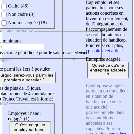
Cap emploi et ses
Cadre (46)
partenaires pour ses
actions concrètes en
Non cadre (3)
faveur du recrutement,
Non renseignée (18)
de l’intégration et de
l’accompagnement de
IRE BRUT MINIMUM
ses collaborateurs en
situation de handicap.
re minimum
Pour en savoir plus,
consultez cet article
.
ssez une périodicité pour le salaire saisi
Entreprise adaptée
NITÉS
Qu'est-ce qu'une
z parmi les 1ers à postuler
entreprise adaptée
?
urquoi serez-vous parmi les
premiers à postuler ?
L'entreprise adaptée
es de plus de 15 jours,
permet à un travailleur
tant moins de 4 candidatures
en situation de
t France Travail est informé)
handicap d'exercer
ICAP
une activité
professionnelle dans
Employeur handi-
des conditions
engagé (1)
adaptées à ses
Qu'est-ce qu'un
capacités. Pour en
employeur handi-
savoir plus,
consultez