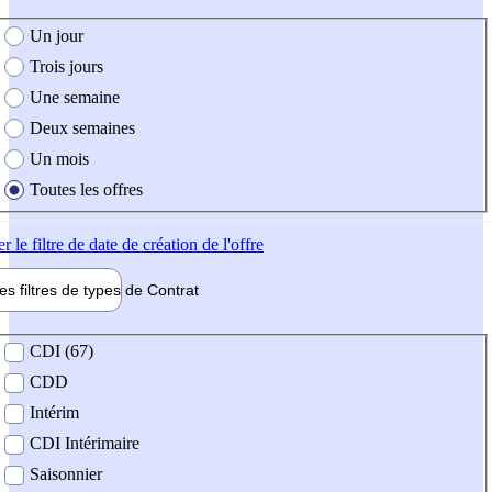
e création de l'offre
Un jour
Trois jours
Une semaine
Deux semaines
Un mois
Toutes les offres
er
le filtre de date de création de l'offre
les filtres de types de
Contrat
de contrat
CDI (67)
CDD
Intérim
CDI Intérimaire
Saisonnier