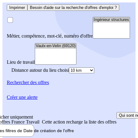
Imprimer
Besoin d'aide sur la recherche d'offres d'emploi ?
Métier, compétence, mot-clé, numéro d'offre
Lieu de travail
Distance autour du lieu choisi
Rechercher
des offres
Créer une alerte
Qui sont n
icher uniquement
 offres France Travail
Cette action recharge la liste des offres
les filtres de
Date de création
de l'offre