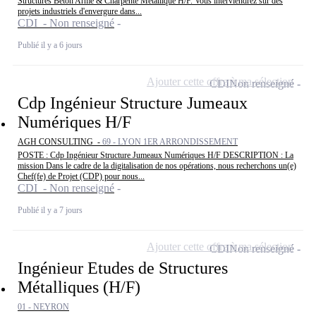
Structures Béton Armé & Charpente Métallique H/F. Vous interviendrez sur des
projets industriels d'envergure dans...
CDI - Non renseigné
Publié il y a 6 jours
Ajouter cette offre à ma sélection
CDI
Non renseigné
Cdp Ingénieur Structure Jumeaux
Numériques H/F
AGH CONSULTING -
69 - LYON 1ER ARRONDISSEMENT
POSTE : Cdp Ingénieur Structure Jumeaux Numériques H/F DESCRIPTION : La
mission Dans le cadre de la digitalisation de nos opérations, nous recherchons un(e)
Chef(fe) de Projet (CDP) pour nous...
CDI - Non renseigné
Publié il y a 7 jours
Ajouter cette offre à ma sélection
CDI
Non renseigné
Ingénieur Etudes de Structures
Métalliques (H/F)
01 - NEYRON