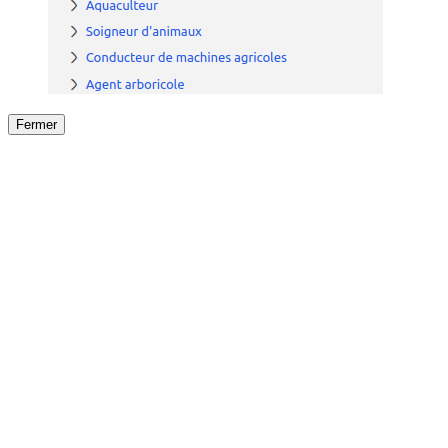
Fermer
Fermer
le détail de l'offre
/
Offre
sur
Offre précéden