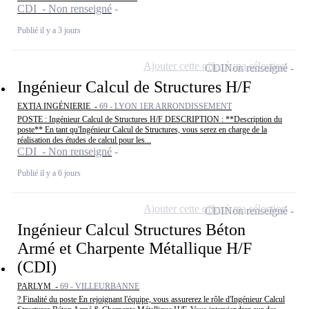
CDI - Non renseigné
Publié il y a 3 jours
Ajouter cette offre à ma sélection
CDI
Non renseigné
Ingénieur Calcul de Structures H/F
EXTIA INGÉNIERIE -
69 - LYON 1ER ARRONDISSEMENT
POSTE : Ingénieur Calcul de Structures H/F DESCRIPTION : **Description du
poste** En tant qu'Ingénieur Calcul de Structures, vous serez en charge de la
réalisation des études de calcul pour les...
CDI - Non renseigné
Publié il y a 6 jours
Ajouter cette offre à ma sélection
CDI
Non renseigné
Ingénieur Calcul Structures Béton
Armé et Charpente Métallique H/F
(CDI)
PARLYM -
69 - VILLEURBANNE
? Finalité du poste En rejoignant l'équipe, vous assurerez le rôle d'Ingénieur Calcul