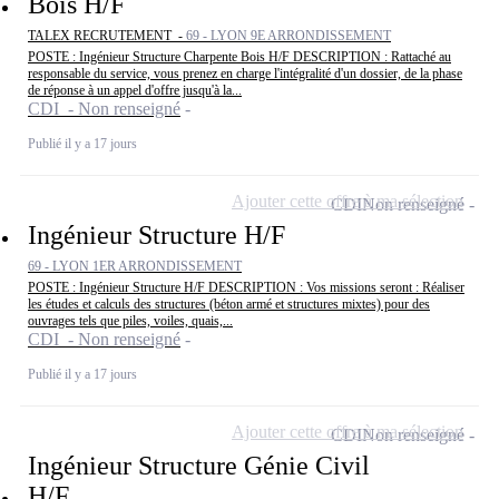
Bois H/F
TALEX RECRUTEMENT -
69 - LYON 9E ARRONDISSEMENT
POSTE : Ingénieur Structure Charpente Bois H/F DESCRIPTION : Rattaché au
responsable du service, vous prenez en charge l'intégralité d'un dossier, de la phase
de réponse à un appel d'offre jusqu'à la...
CDI - Non renseigné
Publié il y a 17 jours
Ajouter cette offre à ma sélection
CDI
Non renseigné
Ingénieur Structure H/F
69 - LYON 1ER ARRONDISSEMENT
POSTE : Ingénieur Structure H/F DESCRIPTION : Vos missions seront : Réaliser
les études et calculs des structures (béton armé et structures mixtes) pour des
ouvrages tels que piles, voiles, quais,...
CDI - Non renseigné
Publié il y a 17 jours
Ajouter cette offre à ma sélection
CDI
Non renseigné
Ingénieur Structure Génie Civil
H/F