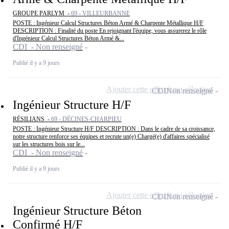
GROUPE PARLYM -
69 - VILLEURBANNE
POSTE : Ingénieur Calcul Structures Béton Armé & Charpente Métallique H/F
DESCRIPTION : Finalité du poste En rejoignant l'équipe, vous assurerez le rôle
d'Ingénieur Calcul Structures Béton Armé &...
CDI - Non renseigné
Publié il y a 9 jours
Ajouter cette offre à ma sélection
CDI
Non renseigné
Ingénieur Structure H/F
RÉSILIANS -
69 - DÉCINES-CHARPIEU
POSTE : Ingénieur Structure H/F DESCRIPTION : Dans le cadre de sa croissance,
notre structure renforce ses équipes et recrute un(e) Chargé(e) d'affaires spécialisé
sur les structures bois sur le...
CDI - Non renseigné
Publié il y a 9 jours
Ajouter cette offre à ma sélection
CDI
Non renseigné
Ingénieur Structure Béton
Confirmé H/F