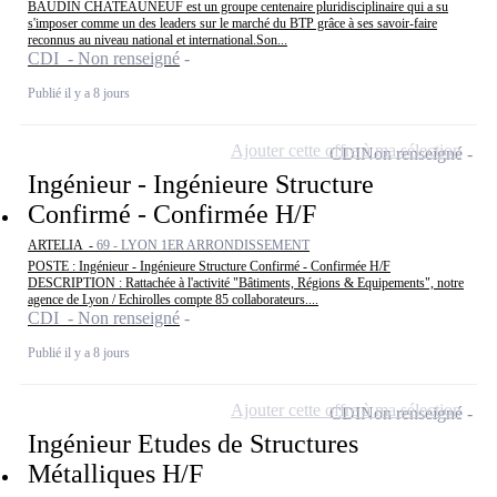
BAUDIN CHATEAUNEUF est un groupe centenaire pluridisciplinaire qui a su
s'imposer comme un des leaders sur le marché du BTP grâce à ses savoir-faire
reconnus au niveau national et international.Son...
CDI - Non renseigné
Publié il y a 8 jours
Ajouter cette offre à ma sélection
CDI
Non renseigné
Ingénieur - Ingénieure Structure
Confirmé - Confirmée H/F
ARTELIA -
69 - LYON 1ER ARRONDISSEMENT
POSTE : Ingénieur - Ingénieure Structure Confirmé - Confirmée H/F
DESCRIPTION : Rattachée à l'activité "Bâtiments, Régions & Equipements", notre
agence de Lyon / Echirolles compte 85 collaborateurs....
CDI - Non renseigné
Publié il y a 8 jours
Ajouter cette offre à ma sélection
CDI
Non renseigné
Ingénieur Etudes de Structures
Métalliques H/F