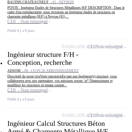
BAUDIN CHATEAUNEUF -
01 - NEYRON
POSTE : Ingénieur Etudes de Structures Métalliques H/F DESCRIPTION : Dans le
cadre d'un remplacement, nous recrutons un Ingénieur études de structures en
charpente métallique (H/F) à Neyron (01),...
CDI - Non renseigné
Publié il y a 8 jours
Ajouter cette offre à ma sélection
CDI
Non renseigné
Ingénieur structure F/H -
Conception, recherche
ADSOM -
69 - LYON 2E ARRONDISSEMENT
Descriptif du poste:\n\nVotre mission\nEn tant que Ingénieur(e) structure, vous
collaborerez avec nos partenaires, vos missions seront :\n* Dimensionner et
modéliser les structures en tenant compte...
CDI - Non renseigné
Publié il y a 8 jours
Ajouter cette offre à ma sélection
CDI
Non renseigné
Ingénieur Calcul Structures Béton
Armé & Charpente Métallique H/F