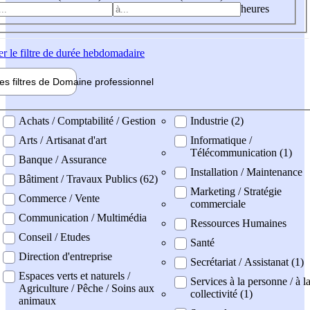
heures
er
le filtre de durée hebdomadaire
les filtres de
Domaine pro
fessionnel
ne professionel
Achats / Comptabilité / Gestion
Industrie (2)
Arts / Artisanat d'art
Informatique /
Télécommunication (1)
Banque / Assurance
Installation / Maintenance
Bâtiment / Travaux Publics (62)
Marketing / Stratégie
Commerce / Vente
commerciale
Communication / Multimédia
Ressources Humaines
Conseil / Etudes
Santé
Direction d'entreprise
Secrétariat / Assistanat (1)
Espaces verts et naturels /
Services à la personne / à l
Agriculture / Pêche / Soins aux
collectivité (1)
animaux