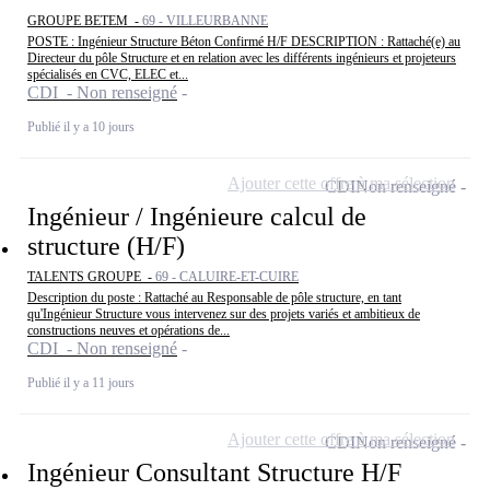
GROUPE BETEM -
69 - VILLEURBANNE
POSTE : Ingénieur Structure Béton Confirmé H/F DESCRIPTION : Rattaché(e) au
Directeur du pôle Structure et en relation avec les différents ingénieurs et projeteurs
spécialisés en CVC, ELEC et...
CDI - Non renseigné
Publié il y a 10 jours
Ajouter cette offre à ma sélection
CDI
Non renseigné
Ingénieur / Ingénieure calcul de
structure (H/F)
TALENTS GROUPE -
69 - CALUIRE-ET-CUIRE
Description du poste : Rattaché au Responsable de pôle structure, en tant
qu'Ingénieur Structure vous intervenez sur des projets variés et ambitieux de
constructions neuves et opérations de...
CDI - Non renseigné
Publié il y a 11 jours
Ajouter cette offre à ma sélection
CDI
Non renseigné
Ingénieur Consultant Structure H/F