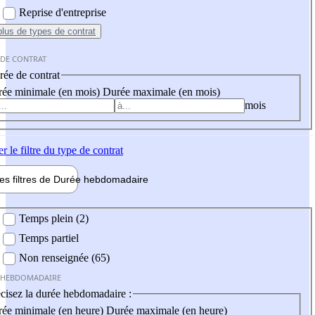
Reprise d'entreprise
plus
de types de contrat
 DE CONTRAT
ée de contrat
ée minimale (en mois)
Durée maximale (en mois)
mois
er
le filtre du type de contrat
les filtres de
Durée hebdo
madaire
 hebdomadaire
Temps plein (2)
Temps partiel
Non renseignée (65)
 HEBDOMADAIRE
cisez la durée hebdomadaire :
ée minimale (en heure)
Durée maximale (en heure)