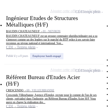
Ajouter cette offre à ma sélection
CDI
Temps plein
Ingénieur Etudes de Structures
Métalliques (H/F)
BAUDIN CHATEAUNEUF -
01 - NEYRON
BAUDIN CHATEAUNEUF est un groupe centenaire pluridisciplinaire qui a su
s'imposer comme un des leaders sur le marché du BTP grâce à ses savoir-faire
reconnus au niveau national et international. Son...
CDI - Temps plein
Publié il y a 8 jours
Employeur handi-engagé
Ajouter cette offre à ma sélection
CDI
Temps plein
Référent Bureau d'Etudes Acier
(H/F)
CRESCENDO -
69 - VILLEURBANNE
Crescendo Villeurbanne, Agence d'Emploi, recrute pour le compte de l'un de ses
clients, spécialisé dans l'industrie, un Référent Bureau d'Études Acier H/F Vous
aurez en charge la réalisation des...
CDI - Temps plein