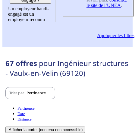
engagé ?
le site de l’UNEA
.
Un employeur handi-
engagé est un
employeur reconnu
Appliquer
les filtres
67 offres
pour Ingénieur structures
- Vaulx-en-Velin (69120)
Trier par
Pertinence
Pertinence
Date
Distance
Afficher la carte
(contenu non-accessible)