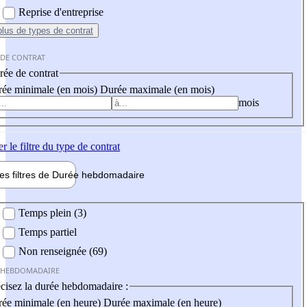
Reprise d'entreprise
plus
de types de contrat
 DE CONTRAT
ée de contrat
ée minimale (en mois)
Durée maximale (en mois)
mois
er
le filtre du type de contrat
les filtres de
Durée hebdo
madaire
 hebdomadaire
Temps plein (3)
Temps partiel
Non renseignée (69)
 HEBDOMADAIRE
cisez la durée hebdomadaire :
ée minimale (en heure)
Durée maximale (en heure)