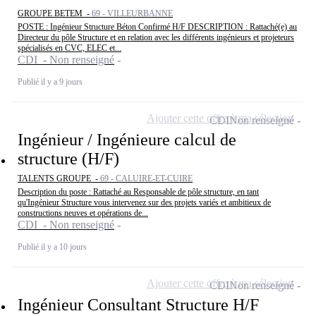
GROUPE BETEM -
69 - VILLEURBANNE
POSTE : Ingénieur Structure Béton Confirmé H/F DESCRIPTION : Rattaché(e) au
Directeur du pôle Structure et en relation avec les différents ingénieurs et projeteurs
spécialisés en CVC, ELEC et...
CDI - Non renseigné
Publié il y a 9 jours
Ajouter cette offre à ma sélection
CDI
Non renseigné
Ingénieur / Ingénieure calcul de
structure (H/F)
TALENTS GROUPE -
69 - CALUIRE-ET-CUIRE
Description du poste : Rattaché au Responsable de pôle structure, en tant
qu'Ingénieur Structure vous intervenez sur des projets variés et ambitieux de
constructions neuves et opérations de...
CDI - Non renseigné
Publié il y a 10 jours
Ajouter cette offre à ma sélection
CDI
Non renseigné
Ingénieur Consultant Structure H/F