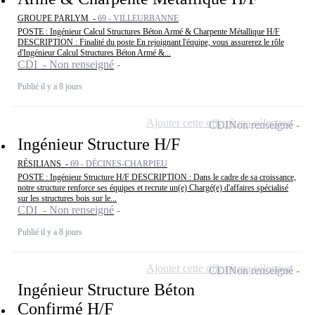
GROUPE PARLYM -
69 - VILLEURBANNE
POSTE : Ingénieur Calcul Structures Béton Armé & Charpente Métallique H/F
DESCRIPTION : Finalité du poste En rejoignant l'équipe, vous assurerez le rôle
d'Ingénieur Calcul Structures Béton Armé &...
CDI - Non renseigné
Publié il y a 8 jours
Ajouter cette offre à ma sélection
CDI
Non renseigné
Ingénieur Structure H/F
RÉSILIANS -
69 - DÉCINES-CHARPIEU
POSTE : Ingénieur Structure H/F DESCRIPTION : Dans le cadre de sa croissance,
notre structure renforce ses équipes et recrute un(e) Chargé(e) d'affaires spécialisé
sur les structures bois sur le...
CDI - Non renseigné
Publié il y a 8 jours
Ajouter cette offre à ma sélection
CDI
Non renseigné
Ingénieur Structure Béton
Confirmé H/F