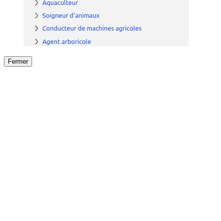
Fermer
Fermer
le détail de l'offre
/
Offre
sur
Offre précéden