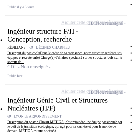
Publié il y a 3 jours
Ajouter cette offre à ma sélection
CDI
Non renseigné
Ingénieur structure F/H -
Conception, recherche
RÉSILIANS -
69 - DÉCINES-CHARPIEU
Descriptif du poste:\n\nDans le cadre de sa croissance, notre structure renforce ses
équipes et recrute un(e) Chargé(e) d'affaires spécialisé sur les structures bois sur le
secteur de...
CDI - Non renseigné
Publié hier
Ajouter cette offre à ma sélection
CDI
Non renseigné
Ingénieur Génie Civil et Structures
Nucléaires (H/F)
69 - LYON 5E ARRONDISSEMENT
Description du poste : Choisir MÉTIGA, c'est rejoindre une équipe passionnée par
le défi de la transition écologique, qui agit pour sa carrière et pour le monde de
demain. MÉTIGA est une société à...