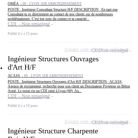
OMÉA -
69 - LYON 1ER ARRONDISSEMENT
POSTE : Ingénieur Consultant Structure H/F DESCRIPTION : En tant que
Consultant tu es directement au contact de nos clients sur de nombreuses
problématiques. C'est ton sens du contact et ta capacité...
CDI - Non renseigné
Publié il y a 15 jours
Ajouter cette offre à ma sélection
CDI
Non renseigné
Ingénieur Structures Ouvrages
d'Art H/F
ACASS -
69 - LYON 1ER ARRONDISSEMENT
POSTE : Ingénieur Structures Ouvrages d'Art H/F DESCRIPTION : ACASS,
Agence de recrutement, recherche pour son client un Dessinateur Projeteur en Béton
Armé. Le poste est un CDI situé à Lyon (69). Au...
CDI - Non renseigné
Publié il y a 16 jours
Ajouter cette offre à ma sélection
CDI
Non renseigné
Ingénieur Structure Charpente