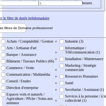
heures
er
le filtre de durée hebdomadaire
les filtres de
Domaine pro
fessionnel
ne professionel
Achats / Comptabilité / Gestion
Industrie (3)
Arts / Artisanat d'art
Informatique /
Télécommunication (1)
Banque / Assurance
Installation / Maintenance
Bâtiment / Travaux Publics (66)
Marketing / Stratégie
Commerce / Vente
commerciale
Communication / Multimédia
Ressources Humaines
Conseil / Etudes
Santé
Direction d'entreprise
Secrétariat / Assistanat (1)
Espaces verts et naturels /
Services à la personne / à l
Agriculture / Pêche / Soins aux
collectivité (1)
animaux