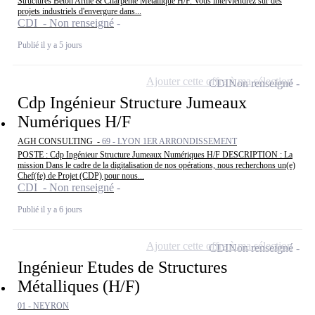
Structures Béton Armé & Charpente Métallique H/F. Vous interviendrez sur des
projets industriels d'envergure dans...
CDI - Non renseigné
Publié il y a 5 jours
Ajouter cette offre à ma sélection
CDI
Non renseigné
Cdp Ingénieur Structure Jumeaux
Numériques H/F
AGH CONSULTING -
69 - LYON 1ER ARRONDISSEMENT
POSTE : Cdp Ingénieur Structure Jumeaux Numériques H/F DESCRIPTION : La
mission Dans le cadre de la digitalisation de nos opérations, nous recherchons un(e)
Chef(fe) de Projet (CDP) pour nous...
CDI - Non renseigné
Publié il y a 6 jours
Ajouter cette offre à ma sélection
CDI
Non renseigné
Ingénieur Etudes de Structures
Métalliques (H/F)
01 - NEYRON