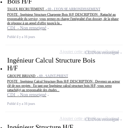
Bois H/F
TALEX RECRUTEMENT -
69 - LYON 9E ARRONDISSEMENT
POSTE : Ingénieur Structure Charpente Bois H/F DESCRIPTION : Rattaché au
responsable du service, vous prenez en charge l'intégralité d'un dossier, de la phase
de réponse à un appel d'offre jusqu'à la...
CDI - Non renseigné
Publié il y a 16 jours
Ajouter cette offre à ma sélection
CDI
Non renseigné
Ingénieur Calcul Structure Bois
H/F
GROUPE BRIAND -
69 - SAINT-PRIEST
POSTE : Ingénieur Calcul Structure Bois H/F DESCRIPTION : Devenez un acteur
clé de nos projets : En tant que Ingénieur calcul structure bois H/F, vous serez
rattaché(e) au responsable des études...
CDI - Non renseigné
Publié il y a 16 jours
Ajouter cette offre à ma sélection
CDI
Non renseigné
Ingénieur Structure H/F