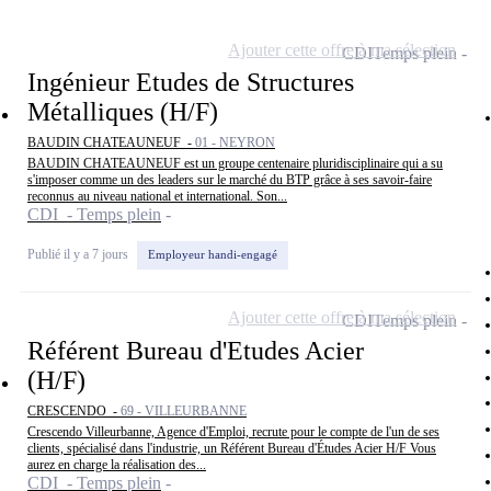
Ajouter cette offre à ma sélection
CDI
Temps plein
Ingénieur Etudes de Structures
Métalliques (H/F)
BAUDIN CHATEAUNEUF -
01 - NEYRON
BAUDIN CHATEAUNEUF est un groupe centenaire pluridisciplinaire qui a su
s'imposer comme un des leaders sur le marché du BTP grâce à ses savoir-faire
reconnus au niveau national et international. Son...
CDI - Temps plein
Publié il y a 7 jours
Employeur handi-engagé
Ajouter cette offre à ma sélection
CDI
Temps plein
Référent Bureau d'Etudes Acier
(H/F)
CRESCENDO -
69 - VILLEURBANNE
Crescendo Villeurbanne, Agence d'Emploi, recrute pour le compte de l'un de ses
clients, spécialisé dans l'industrie, un Référent Bureau d'Études Acier H/F Vous
aurez en charge la réalisation des...
CDI - Temps plein