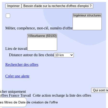
Imprimer
Besoin d'aide sur la recherche d'offres d'emploi ?
Métier, compétence, mot-clé, numéro d'offre
Lieu de travail
Distance autour du lieu choisi
Rechercher
des offres
Créer une alerte
Qui sont n
icher uniquement
 offres France Travail
Cette action recharge la liste des offres
les filtres de
Date de création
de l'offre