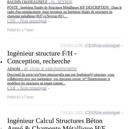
BAUDIN CHATEAUNEUF -
01 - NEYRON
POSTE : Ingénieur Etudes de Structures Métalliques H/F DESCRIPTION : Dans le
cadre d'un remplacement, nous recrutons un Ingénieur études de structures en
charpente métallique (H/F) à Neyron (01),...
CDI - Non renseigné
Publié il y a 7 jours
Ajouter cette offre à ma sélection
CDI
Non renseigné
Ingénieur structure F/H -
Conception, recherche
ADSOM -
69 - LYON 2E ARRONDISSEMENT
Descriptif du poste:\n\nVotre mission\nEn tant que Ingénieur(e) structure, vous
collaborerez avec nos partenaires, vos missions seront :\n* Dimensionner et
modéliser les structures en tenant compte...
CDI - Non renseigné
Publié il y a 7 jours
Ajouter cette offre à ma sélection
CDI
Non renseigné
Ingénieur Calcul Structures Béton
Armé & Charpente Métallique H/F