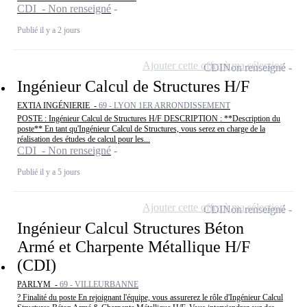
CDI - Non renseigné
Publié il y a 2 jours
Ajouter cette offre à ma sélection
CDI
Non renseigné
Ingénieur Calcul de Structures H/F
EXTIA INGÉNIERIE -
69 - LYON 1ER ARRONDISSEMENT
POSTE : Ingénieur Calcul de Structures H/F DESCRIPTION : **Description du
poste** En tant qu'Ingénieur Calcul de Structures, vous serez en charge de la
réalisation des études de calcul pour les...
CDI - Non renseigné
Publié il y a 5 jours
Ajouter cette offre à ma sélection
CDI
Non renseigné
Ingénieur Calcul Structures Béton
Armé et Charpente Métallique H/F
(CDI)
PARLYM -
69 - VILLEURBANNE
? Finalité du poste En rejoignant l'équipe, vous assurerez le rôle d'Ingénieur Calcul