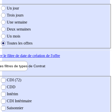
e création de l'offre
Un jour
Trois jours
Une semaine
Deux semaines
Un mois
Toutes les offres
er
le filtre de date de création de l'offre
les filtres de types de
Contrat
de contrat
CDI (72)
CDD
Intérim
CDI Intérimaire
Saisonnier