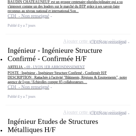
BAUDIN CHATEAUNEUF est un groupe centenaire pluridisciplinaire qui a su
s'imposer comme un des leaders sur le marché du BTP grâce à ses savoir-faire
reconnus au niveau national et international.Son...
CDI - Non renseigné
Publié il y a 7 jours
Ajouter cette offre à ma sélection
CDI
Non renseigné
Ingénieur - Ingénieure Structure
Confirmé - Confirmée H/F
ARTELIA -
69 - LYON 1ER ARRONDISSEMENT
POSTE : Ingénieur - Ingénieure Structure Confirmé - Confirmée H/F
DESCRIPTION : Rattachée à l'activité "Bâtiments, Régions & Equipements", notre
agence de Lyon / Echirolles compte 85 collaborateurs....
CDI - Non renseigné
Publié il y a 7 jours
Ajouter cette offre à ma sélection
CDI
Non renseigné
Ingénieur Etudes de Structures
Métalliques H/F