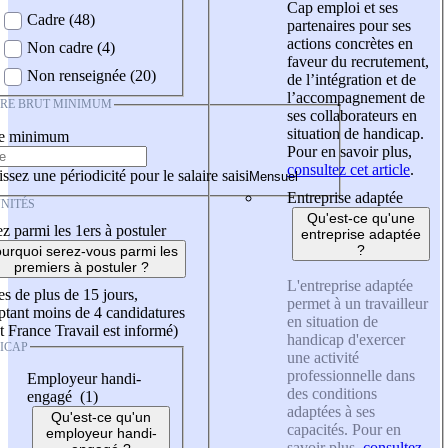
Cap emploi et ses
Cadre (48)
partenaires pour ses
actions concrètes en
Non cadre (4)
faveur du recrutement,
Non renseignée (20)
de l’intégration et de
l’accompagnement de
IRE BRUT MINIMUM
ses collaborateurs en
situation de handicap.
re minimum
Pour en savoir plus,
consultez cet article
.
ssez une périodicité pour le salaire saisi
Entreprise adaptée
NITÉS
Qu'est-ce qu'une
z parmi les 1ers à postuler
entreprise adaptée
?
urquoi serez-vous parmi les
premiers à postuler ?
L'entreprise adaptée
es de plus de 15 jours,
permet à un travailleur
tant moins de 4 candidatures
en situation de
t France Travail est informé)
handicap d'exercer
ICAP
une activité
professionnelle dans
Employeur handi-
des conditions
engagé (1)
adaptées à ses
Qu'est-ce qu'un
capacités. Pour en
employeur handi-
savoir plus,
consultez