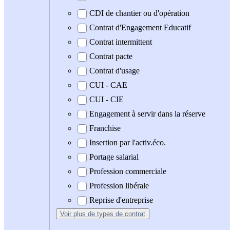
CDI de chantier ou d'opération
Contrat d'Engagement Educatif
Contrat intermittent
Contrat pacte
Contrat d'usage
CUI - CAE
CUI - CIE
Engagement à servir dans la réserve
Franchise
Insertion par l'activ.éco.
Portage salarial
Profession commerciale
Profession libérale
Reprise d'entreprise
Voir plus
de types de contrat