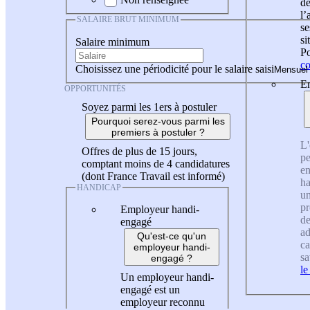
de
l
SALAIRE BRUT MINIMUM
se
si
Salaire minimum
Po
co
Choisissez une périodicité pour le salaire saisi
En
OPPORTUNITÉS
Soyez parmi les 1ers à postuler
Pourquoi serez-vous parmi les
premiers à postuler ?
L'
Offres de plus de 15 jours,
pe
comptant moins de 4 candidatures
en
(dont France Travail est informé)
ha
HANDICAP
un
pr
Employeur handi-
de
engagé
ad
Qu'est-ce qu'un
ca
employeur handi-
sa
engagé ?
le
Un employeur handi-
engagé est un
employeur reconnu