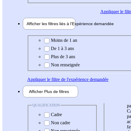
Appliquer
le fil
Afficher les filtres liés à l'
Expérience
demandée
Expérience demandée
Moins de 1 an
De 1 à 3 ans
Plus de 3 ans
Non renseignée
Appliquer
le filtre de l'expérience demandée
Afficher
Plus de
filtres
QUALIFICATION
pa
Ca
Cadre
pa
ac
Non cadre
fa
Non renseignée