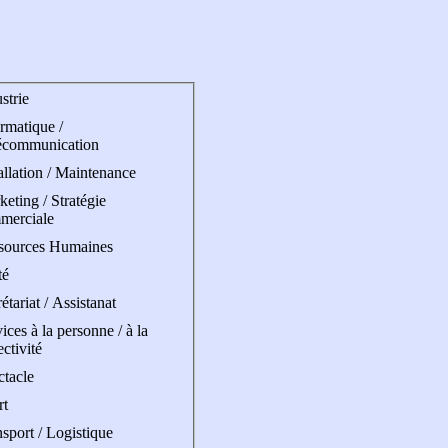
strie
rmatique /
écommunication
allation / Maintenance
eting / Stratégie
merciale
sources Humaines
té
étariat / Assistanat
ices à la personne / à la
ectivité
ctacle
rt
sport / Logistique