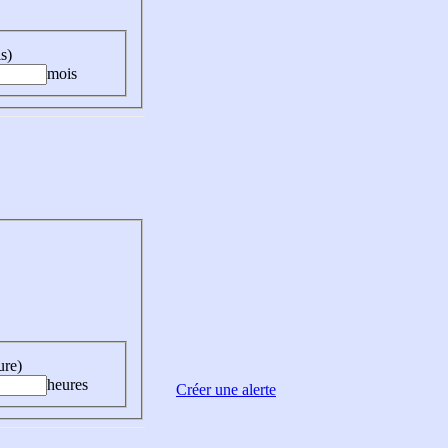
s)
mois
ure)
heures
Créer une alerte