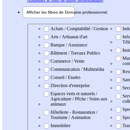
Appliquer
le filtre de durée hebdomadaire
Afficher les filtres de
Domaine pro
fessionnel
Domaine professionel
Achats / Comptabilité / Gestion
Indu
Arts / Artisanat d'art
Info
Tél
Banque / Assurance
Inst
Bâtiment / Travaux Publics
Mark
Commerce / Vente
com
Communication / Multimédia
Res
Conseil / Etudes
San
Direction d'entreprise
Secr
Espaces verts et naturels /
Serv
Agriculture / Pêche / Soins aux
coll
animaux
Spe
Hôtellerie - Restauration /
Tourisme / Animation
Spo
Immobilier
Tran