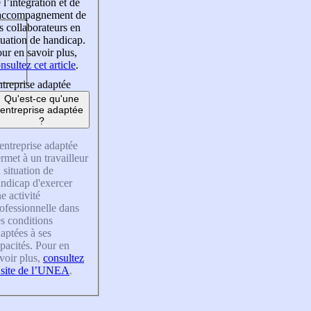
 l’intégration et de
’accompagnement de
s collaborateurs en
tuation de handicap.
ur en savoir plus,
nsultez cet article
.
treprise adaptée
Qu'est-ce qu'une
entreprise adaptée
?
entreprise adaptée
rmet à un travailleur
 situation de
ndicap d'exercer
e activité
ofessionnelle dans
s conditions
aptées à ses
pacités. Pour en
voir plus,
consultez
 site de l’UNEA
.