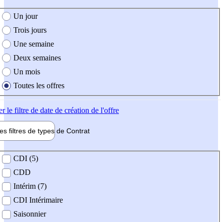
e création de l'offre
Un jour
Trois jours
Une semaine
Deux semaines
Un mois
Toutes les offres
er
le filtre de date de création de l'offre
les filtres de types de
Contrat
de contrat
CDI (5)
CDD
Intérim (7)
CDI Intérimaire
Saisonnier