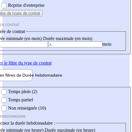
Reprise d'entreprise
plus
de types de contrat
 DE CONTRAT
ée de contrat
ée minimale (en mois)
Durée maximale (en mois)
mois
er
le filtre du type de contrat
les filtres de
Durée hebdo
madaire
 hebdomadaire
Temps plein (2)
Temps partiel
Non renseignée (10)
 HEBDOMADAIRE
cisez la durée hebdomadaire :
ée minimale (en heure)
Durée maximale (en heure)