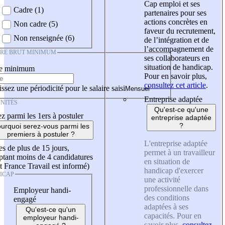
Cap emploi et ses
Cadre (1)
partenaires pour ses
actions concrètes en
Non cadre (5)
faveur du recrutement,
Non renseignée (6)
de l’intégration et de
l’accompagnement de
IRE BRUT MINIMUM
ses collaborateurs en
situation de handicap.
re minimum
Pour en savoir plus,
consultez cet article
.
ssez une périodicité pour le salaire saisi
Entreprise adaptée
NITÉS
Qu'est-ce qu'une
z parmi les 1ers à postuler
entreprise adaptée
?
urquoi serez-vous parmi les
premiers à postuler ?
L'entreprise adaptée
es de plus de 15 jours,
permet à un travailleur
tant moins de 4 candidatures
en situation de
t France Travail est informé)
handicap d'exercer
ICAP
une activité
professionnelle dans
Employeur handi-
des conditions
engagé
adaptées à ses
Qu'est-ce qu'un
capacités. Pour en
employeur handi-
savoir plus,
consultez