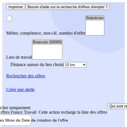
Imprimer
Besoin d'aide sur la recherche d'offres d'emploi ?
Métier, compétence, mot-clé, numéro d'offre
Lieu de travail
Distance autour du lieu choisi
Rechercher
des offres
Créer une alerte
Qui sont n
icher uniquement
 offres France Travail
Cette action recharge la liste des offres
les filtres de
Date de création
de l'offre