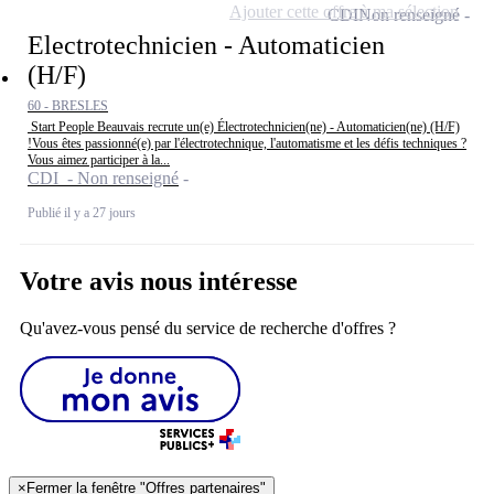
Ajouter cette offre à ma sélection
CDI
Non renseigné
Electrotechnicien - Automaticien
(H/F)
60 - BRESLES
Start People Beauvais recrute un(e) Électrotechnicien(ne) - Automaticien(ne) (H/F)
!Vous êtes passionné(e) par l'électrotechnique, l'automatisme et les défis techniques ?
Vous aimez participer à la...
CDI - Non renseigné
Publié il y a 27 jours
Votre avis nous intéresse
Qu'avez-vous pensé du service de recherche d'offres ?
×
Fermer la fenêtre "Offres partenaires"