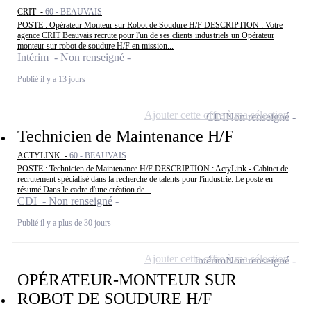
CRIT -
60 - BEAUVAIS
POSTE : Opérateur Monteur sur Robot de Soudure H/F DESCRIPTION : Votre
agence CRIT Beauvais recrute pour l'un de ses clients industriels un Opérateur
monteur sur robot de soudure H/F en mission...
Intérim - Non renseigné
Publié il y a 13 jours
Ajouter cette offre à ma sélection
CDI
Non renseigné
Technicien de Maintenance H/F
ACTYLINK -
60 - BEAUVAIS
POSTE : Technicien de Maintenance H/F DESCRIPTION : ActyLink - Cabinet de
recrutement spécialisé dans la recherche de talents pour l'industrie. Le poste en
résumé Dans le cadre d'une création de...
CDI - Non renseigné
Publié il y a plus de 30 jours
Ajouter cette offre à ma sélection
Intérim
Non renseigné
OPÉRATEUR-MONTEUR SUR
ROBOT DE SOUDURE H/F