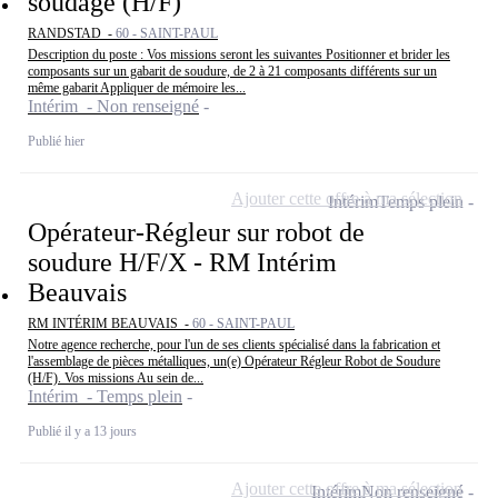
soudage (H/F)
RANDSTAD -
60 - SAINT-PAUL
Description du poste : Vos missions seront les suivantes Positionner et brider les
composants sur un gabarit de soudure, de 2 à 21 composants différents sur un
même gabarit Appliquer de mémoire les...
Intérim - Non renseigné
Publié hier
Ajouter cette offre à ma sélection
Intérim
Temps plein
Opérateur-Régleur sur robot de
soudure H/F/X - RM Intérim
Beauvais
RM INTÉRIM BEAUVAIS -
60 - SAINT-PAUL
Notre agence recherche, pour l'un de ses clients spécialisé dans la fabrication et
l'assemblage de pièces métalliques, un(e) Opérateur Régleur Robot de Soudure
(H/F). Vos missions Au sein de...
Intérim - Temps plein
Publié il y a 13 jours
Ajouter cette offre à ma sélection
Intérim
Non renseigné