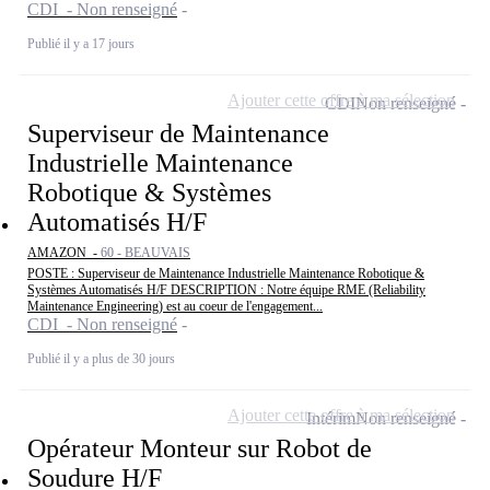
CDI - Non renseigné
Publié il y a 17 jours
Ajouter cette offre à ma sélection
CDI
Non renseigné
Superviseur de Maintenance
Industrielle Maintenance
Robotique & Systèmes
Automatisés H/F
AMAZON -
60 - BEAUVAIS
POSTE : Superviseur de Maintenance Industrielle Maintenance Robotique &
Systèmes Automatisés H/F DESCRIPTION : Notre équipe RME (Reliability
Maintenance Engineering) est au coeur de l'engagement...
CDI - Non renseigné
Publié il y a plus de 30 jours
Ajouter cette offre à ma sélection
Intérim
Non renseigné
Opérateur Monteur sur Robot de
Soudure H/F