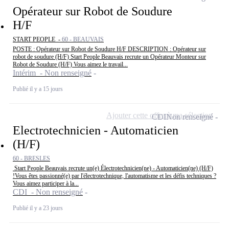
Opérateur sur Robot de Soudure
H/F
START PEOPLE -
60 - BEAUVAIS
POSTE : Opérateur sur Robot de Soudure H/F DESCRIPTION : Opérateur sur
robot de soudure (H/F) Start People Beauvais recrute un Opérateur Monteur sur
Robot de Soudure (H/F) Vous aimez le travail...
Intérim - Non renseigné
Publié il y a 15 jours
Ajouter cette offre à ma sélection
CDI
Non renseigné
Electrotechnicien - Automaticien
(H/F)
60 - BRESLES
Start People Beauvais recrute un(e) Électrotechnicien(ne) - Automaticien(ne) (H/F)
!Vous êtes passionné(e) par l'électrotechnique, l'automatisme et les défis techniques ?
Vous aimez participer à la...
CDI - Non renseigné
Publié il y a 23 jours