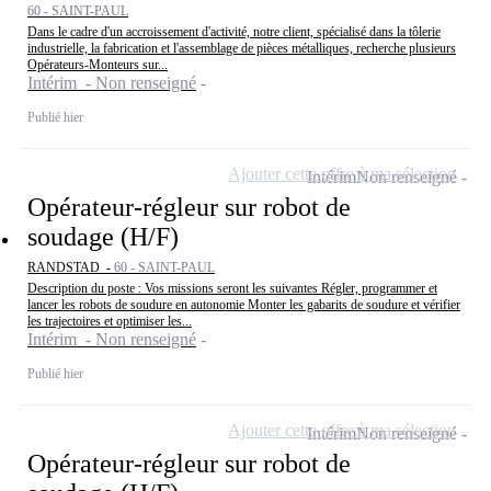
60 - SAINT-PAUL
Dans le cadre d'un accroissement d'activité, notre client, spécialisé dans la tôlerie
industrielle, la fabrication et l'assemblage de pièces métalliques, recherche plusieurs
Opérateurs-Monteurs sur...
Intérim - Non renseigné
Publié hier
Ajouter cette offre à ma sélection
Intérim
Non renseigné
Opérateur-régleur sur robot de
soudage (H/F)
RANDSTAD -
60 - SAINT-PAUL
Description du poste : Vos missions seront les suivantes Régler, programmer et
lancer les robots de soudure en autonomie Monter les gabarits de soudure et vérifier
les trajectoires et optimiser les...
Intérim - Non renseigné
Publié hier
Ajouter cette offre à ma sélection
Intérim
Non renseigné
Opérateur-régleur sur robot de