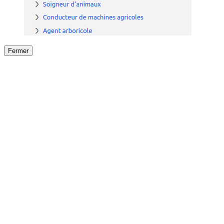
Fermer
Fermer
le détail de l'offre
/
Offre
sur
Offre précéden