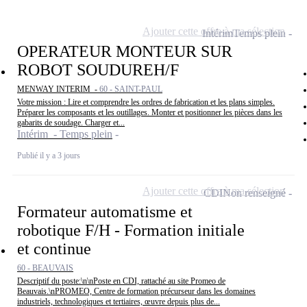
Ajouter cette offre à ma sélection
Intérim
Temps plein
OPERATEUR MONTEUR SUR
ROBOT SOUDUREH/F
MENWAY INTERIM -
60 - SAINT-PAUL
Votre mission : Lire et comprendre les ordres de fabrication et les plans simples.
Préparer les composants et les outillages. Monter et positionner les pièces dans les
gabarits de soudage. Charger et...
Intérim - Temps plein
Publié il y a 3 jours
Ajouter cette offre à ma sélection
CDI
Non renseigné
Formateur automatisme et
robotique F/H - Formation initiale
et continue
60 - BEAUVAIS
Descriptif du poste:\n\nPoste en CDI, rattaché au site Promeo de
Beauvais.\nPROMEO, Centre de formation précurseur dans les domaines
industriels, technologiques et tertiaires, œuvre depuis plus de...