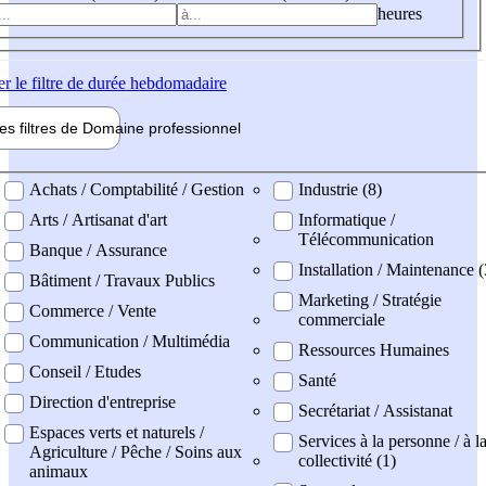
heures
er
le filtre de durée hebdomadaire
les filtres de
Domaine pro
fessionnel
ne professionel
Achats / Comptabilité / Gestion
Industrie (8)
Arts / Artisanat d'art
Informatique /
Télécommunication
Banque / Assurance
Installation / Maintenance (
Bâtiment / Travaux Publics
Marketing / Stratégie
Commerce / Vente
commerciale
Communication / Multimédia
Ressources Humaines
Conseil / Etudes
Santé
Direction d'entreprise
Secrétariat / Assistanat
Espaces verts et naturels /
Services à la personne / à l
Agriculture / Pêche / Soins aux
collectivité (1)
animaux