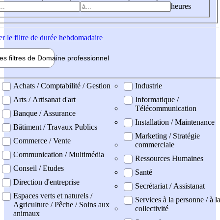
heures
er
le filtre de durée hebdomadaire
les filtres de
Domaine pro
fessionnel
ne professionel
Achats / Comptabilité / Gestion
Industrie
Arts / Artisanat d'art
Informatique /
Télécommunication
Banque / Assurance
Installation / Maintenance
Bâtiment / Travaux Publics
Marketing / Stratégie
Commerce / Vente
commerciale
Communication / Multimédia
Ressources Humaines
Conseil / Etudes
Santé
Direction d'entreprise
Secrétariat / Assistanat
Espaces verts et naturels /
Services à la personne / à l
Agriculture / Pêche / Soins aux
collectivité
animaux