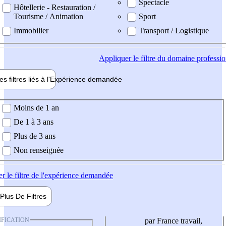
Spectacle
Hôtellerie - Restauration /
Tourisme / Animation
Sport
Immobilier
Transport / Logistique
Appliquer
le filtre du domaine professi
es filtres liés à l'
Expérience
demandée
ience demandée
Moins de 1 an
De 1 à 3 ans
Plus de 3 ans
Non renseignée
er
le filtre de l'expérience demandée
Plus De
Filtres
IFICATION
par France travail,