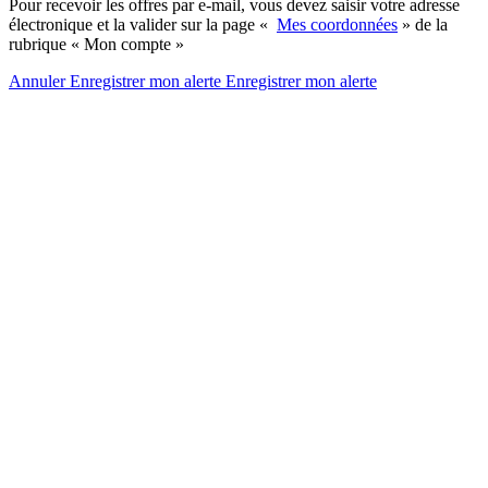
Pour recevoir les offres par e-mail, vous devez saisir votre adresse
électronique et la valider sur la page «
Mes coordonnées
» de la
rubrique « Mon compte »
Annuler
Enregistrer mon alerte
Enregistrer
mon alerte