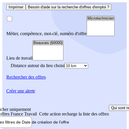
Imprimer
Besoin d'aide sur la recherche d'offres d'emploi ?
Métier, compétence, mot-clé, numéro d'offre
Lieu de travail
Distance autour du lieu choisi
Rechercher
des offres
Créer une alerte
Qui sont n
icher uniquement
 offres France Travail
Cette action recharge la liste des offres
les filtres de
Date de création
de l'offre