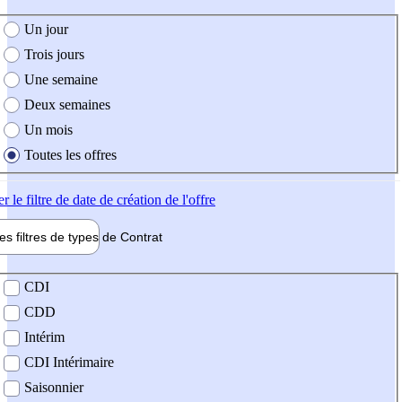
e création de l'offre
Un jour
Trois jours
Une semaine
Deux semaines
Un mois
Toutes les offres
er
le filtre de date de création de l'offre
les filtres de types de
Contrat
de contrat
CDI
CDD
Intérim
CDI Intérimaire
Saisonnier