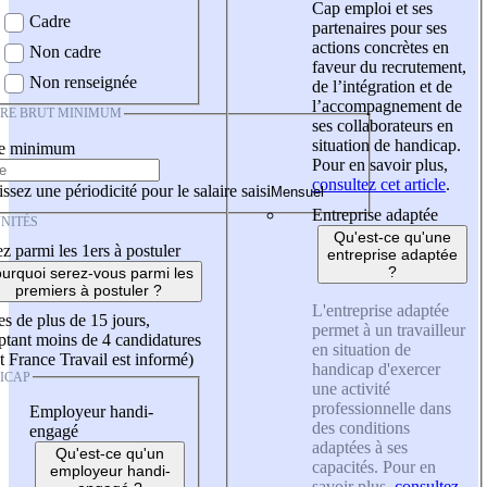
Cap emploi et ses
Cadre
partenaires pour ses
actions concrètes en
Non cadre
faveur du recrutement,
Non renseignée
de l’intégration et de
l’accompagnement de
IRE BRUT MINIMUM
ses collaborateurs en
situation de handicap.
re minimum
Pour en savoir plus,
consultez cet article
.
ssez une périodicité pour le salaire saisi
Entreprise adaptée
NITÉS
Qu'est-ce qu'une
z parmi les 1ers à postuler
entreprise adaptée
?
urquoi serez-vous parmi les
premiers à postuler ?
L'entreprise adaptée
es de plus de 15 jours,
permet à un travailleur
tant moins de 4 candidatures
en situation de
t France Travail est informé)
handicap d'exercer
ICAP
une activité
professionnelle dans
Employeur handi-
des conditions
engagé
adaptées à ses
Qu'est-ce qu'un
capacités. Pour en
employeur handi-
savoir plus,
consultez