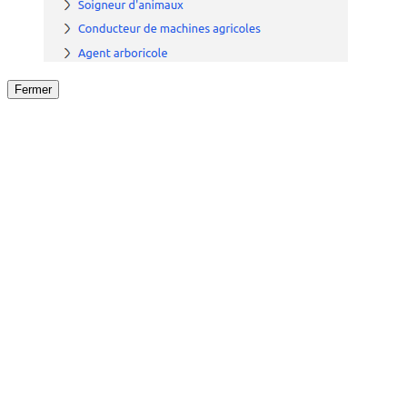
Fermer
Fermer
le détail de l'offre
/
Offre
sur
Offre précéden