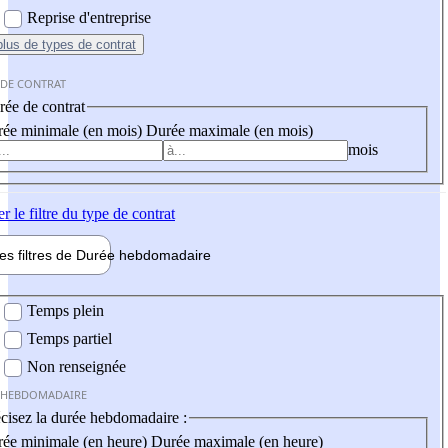
Reprise d'entreprise
plus
de types de contrat
 DE CONTRAT
ée de contrat
ée minimale (en mois)
Durée maximale (en mois)
mois
er
le filtre du type de contrat
les filtres de
Durée hebdo
madaire
 hebdomadaire
Temps plein
Temps partiel
Non renseignée
 HEBDOMADAIRE
cisez la durée hebdomadaire :
ée minimale (en heure)
Durée maximale (en heure)