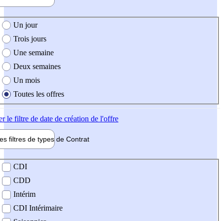
e création de l'offre
Un jour
Trois jours
Une semaine
Deux semaines
Un mois
Toutes les offres
er
le filtre de date de création de l'offre
les filtres de types de
Contrat
de contrat
CDI
CDD
Intérim
CDI Intérimaire