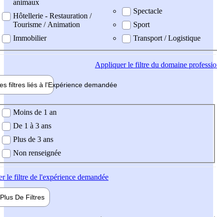
animaux
Spectacle
Hôtellerie - Restauration /
Tourisme / Animation
Sport
Immobilier
Transport / Logistique
Appliquer
le filtre du domaine professi
es filtres liés à l'
Expérience
demandée
ience demandée
Moins de 1 an
De 1 à 3 ans
Plus de 3 ans
Non renseignée
er
le filtre de l'expérience demandée
Plus De
Filtres