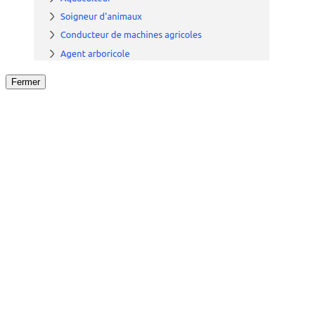
Fermer
Fermer
le détail de l'offre
/
Offre
sur
Offre précéden