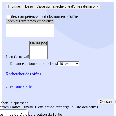
Imprimer
Besoin d'aide sur la recherche d'offres d'emploi ?
Métier, compétence, mot-clé, numéro d'offre
Lieu de travail
Distance autour du lieu choisi
Rechercher
des offres
Créer une alerte
Qui sont n
icher uniquement
 offres France Travail
Cette action recharge la liste des offres
les filtres de
Date de création
de l'offre