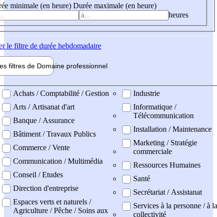
ée minimale (en heure)
Durée maximale (en heure)
heures
er
le filtre de durée hebdomadaire
les filtres de
Domaine pro
fessionnel
ne professionel
Achats / Comptabilité / Gestion
Industrie
Arts / Artisanat d'art
Informatique /
Télécommunication
Banque / Assurance
Installation / Maintenance
Bâtiment / Travaux Publics
Marketing / Stratégie
Commerce / Vente
commerciale
Communication / Multimédia
Ressources Humaines
Conseil / Etudes
Santé
Direction d'entreprise
Secrétariat / Assistanat
Espaces verts et naturels /
Services à la personne / à l
Agriculture / Pêche / Soins aux
collectivité