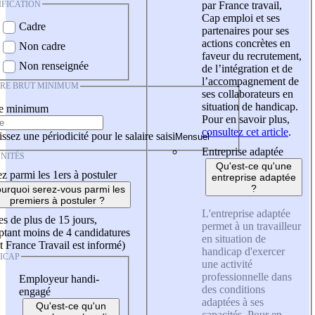
IFICATION
par France travail,
Cap emploi et ses
Cadre
partenaires pour ses
actions concrètes en
Non cadre
faveur du recrutement,
Non renseignée
de l’intégration et de
l’accompagnement de
IRE BRUT MINIMUM
ses collaborateurs en
situation de handicap.
re minimum
Pour en savoir plus,
consultez cet article
.
ssez une périodicité pour le salaire saisi
Entreprise adaptée
NITÉS
Qu'est-ce qu'une
z parmi les 1ers à postuler
entreprise adaptée
?
urquoi serez-vous parmi les
premiers à postuler ?
L'entreprise adaptée
es de plus de 15 jours,
permet à un travailleur
tant moins de 4 candidatures
en situation de
t France Travail est informé)
handicap d'exercer
ICAP
une activité
professionnelle dans
Employeur handi-
des conditions
engagé
adaptées à ses
Qu'est-ce qu'un
capacités. Pour en