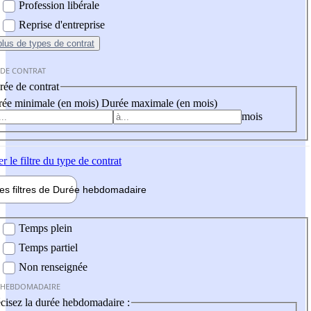
Profession libérale
Reprise d'entreprise
plus
de types de contrat
 DE CONTRAT
ée de contrat
ée minimale (en mois)
Durée maximale (en mois)
mois
er
le filtre du type de contrat
les filtres de
Durée hebdo
madaire
 hebdomadaire
Temps plein
Temps partiel
Non renseignée
 HEBDOMADAIRE
cisez la durée hebdomadaire :