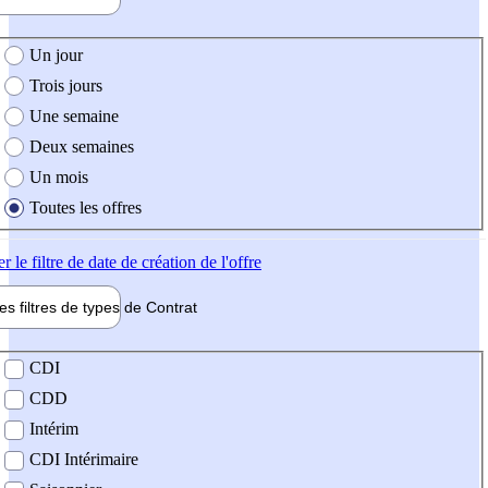
e création de l'offre
Un jour
Trois jours
Une semaine
Deux semaines
Un mois
Toutes les offres
er
le filtre de date de création de l'offre
les filtres de types de
Contrat
de contrat
CDI
CDD
Intérim
CDI Intérimaire