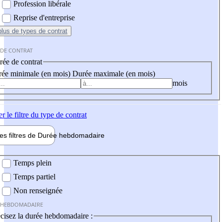
Profession libérale
Reprise d'entreprise
plus
de types de contrat
 DE CONTRAT
ée de contrat
ée minimale (en mois)
Durée maximale (en mois)
mois
er
le filtre du type de contrat
les filtres de
Durée hebdo
madaire
 hebdomadaire
Temps plein
Temps partiel
Non renseignée
 HEBDOMADAIRE
cisez la durée hebdomadaire :