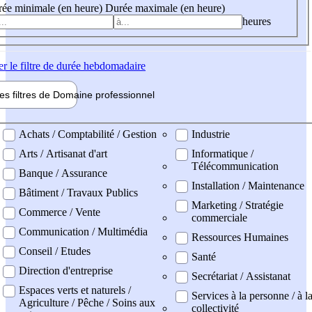
ée minimale (en heure)
Durée maximale (en heure)
heures
er
le filtre de durée hebdomadaire
les filtres de
Domaine pro
fessionnel
ne professionel
Achats / Comptabilité / Gestion
Industrie
Arts / Artisanat d'art
Informatique /
Télécommunication
Banque / Assurance
Installation / Maintenance
Bâtiment / Travaux Publics
Marketing / Stratégie
Commerce / Vente
commerciale
Communication / Multimédia
Ressources Humaines
Conseil / Etudes
Santé
Direction d'entreprise
Secrétariat / Assistanat
Espaces verts et naturels /
Services à la personne / à l
Agriculture / Pêche / Soins aux
collectivité