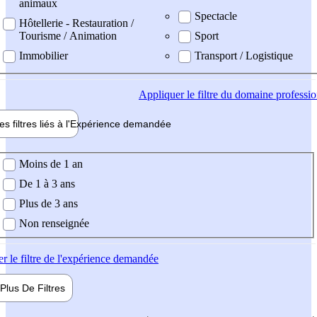
animaux
Spectacle
Hôtellerie - Restauration /
Tourisme / Animation
Sport
Immobilier
Transport / Logistique
Appliquer
le filtre du domaine professi
es filtres liés à l'
Expérience
demandée
ience demandée
Moins de 1 an
De 1 à 3 ans
Plus de 3 ans
Non renseignée
er
le filtre de l'expérience demandée
Plus De
Filtres