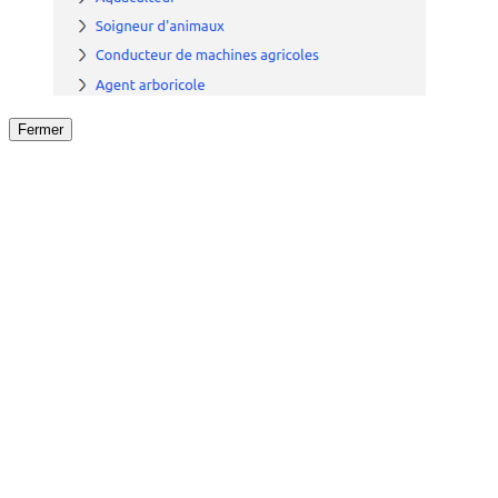
Fermer
Fermer
le détail de l'offre
/
Offre
sur
Offre précéden