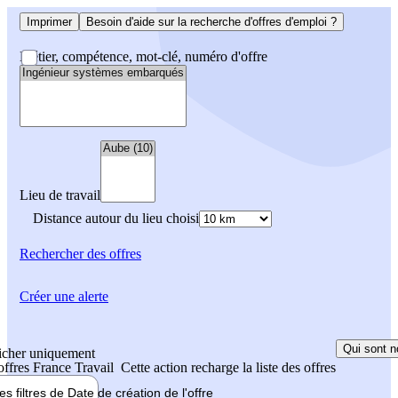
Imprimer
Besoin d'aide sur la recherche d'offres d'emploi ?
Métier, compétence, mot-clé, numéro d'offre
Lieu de travail
Distance autour du lieu choisi
Rechercher
des offres
Créer une alerte
Qui sont n
icher uniquement
 offres France Travail
Cette action recharge la liste des offres
les filtres de
Date de création
de l'offre