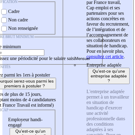
IFICATION
par France travail,
Cap emploi et ses
Cadre
partenaires pour ses
actions concrètes en
Non cadre
faveur du recrutement,
Non renseignée
de l’intégration et de
l’accompagnement de
IRE BRUT MINIMUM
ses collaborateurs en
situation de handicap.
re minimum
Pour en savoir plus,
consultez cet article
.
ssez une périodicité pour le salaire saisi
Entreprise adaptée
NITÉS
Qu'est-ce qu'une
z parmi les 1ers à postuler
entreprise adaptée
?
urquoi serez-vous parmi les
premiers à postuler ?
L'entreprise adaptée
es de plus de 15 jours,
permet à un travailleur
tant moins de 4 candidatures
en situation de
t France Travail est informé)
handicap d'exercer
ICAP
une activité
professionnelle dans
Employeur handi-
des conditions
engagé
adaptées à ses
Qu'est-ce qu'un
capacités. Pour en