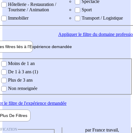
Spectacle
Hôtellerie - Restauration /
Tourisme / Animation
Sport
Immobilier
Transport / Logistique
Appliquer
le filtre du domaine professi
es filtres liés à l'
Expérience
demandée
ience demandée
Moins de 1 an
De 1 à 3 ans (1)
Plus de 3 ans
Non renseignée
er
le filtre de l'expérience demandée
Plus De
Filtres
IFICATION
par France travail,