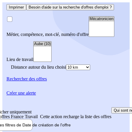
Imprimer
Besoin d'aide sur la recherche d'offres d'emploi ?
Métier, compétence, mot-clé, numéro d'offre
Lieu de travail
Distance autour du lieu choisi
Rechercher
des offres
Créer une alerte
Qui sont n
icher uniquement
 offres France Travail
Cette action recharge la liste des offres
les filtres de
Date de création
de l'offre