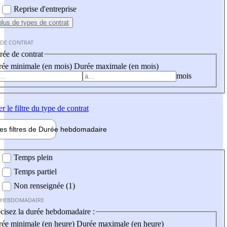
Reprise d'entreprise
plus
de types de contrat
 DE CONTRAT
ée de contrat
ée minimale (en mois)
Durée maximale (en mois)
mois
er
le filtre du type de contrat
les filtres de
Durée hebdo
madaire
 hebdomadaire
Temps plein
Temps partiel
Non renseignée (1)
 HEBDOMADAIRE
cisez la durée hebdomadaire :
ée minimale (en heure)
Durée maximale (en heure)