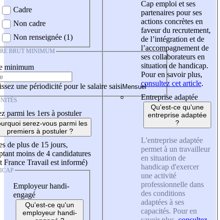
Cap emploi et ses
Cadre
partenaires pour ses
actions concrètes en
Non cadre
faveur du recrutement,
Non renseignée (1)
de l’intégration et de
l’accompagnement de
IRE BRUT MINIMUM
ses collaborateurs en
situation de handicap.
re minimum
Pour en savoir plus,
consultez cet article
.
ssez une périodicité pour le salaire saisi
Entreprise adaptée
NITÉS
Qu'est-ce qu'une
z parmi les 1ers à postuler
entreprise adaptée
?
urquoi serez-vous parmi les
premiers à postuler ?
L'entreprise adaptée
es de plus de 15 jours,
permet à un travailleur
tant moins de 4 candidatures
en situation de
t France Travail est informé)
handicap d'exercer
ICAP
une activité
professionnelle dans
Employeur handi-
des conditions
engagé
adaptées à ses
Qu'est-ce qu'un
capacités. Pour en
employeur handi-
savoir plus,
consultez