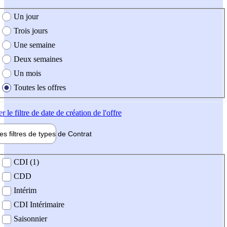
e création de l'offre
Un jour
Trois jours
Une semaine
Deux semaines
Un mois
Toutes les offres
er
le filtre de date de création de l'offre
les filtres de types de
Contrat
de contrat
CDI (1)
CDD
Intérim
CDI Intérimaire
Saisonnier