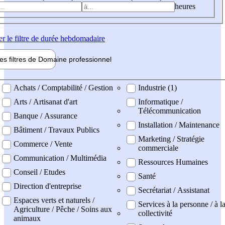
heures
er
le filtre de durée hebdomadaire
les filtres de
Domaine pro
fessionnel
ne professionel
Achats / Comptabilité / Gestion
Industrie (1)
Arts / Artisanat d'art
Informatique /
Télécommunication
Banque / Assurance
Installation / Maintenance
Bâtiment / Travaux Publics
Marketing / Stratégie
Commerce / Vente
commerciale
Communication / Multimédia
Ressources Humaines
Conseil / Etudes
Santé
Direction d'entreprise
Secrétariat / Assistanat
Espaces verts et naturels /
Services à la personne / à l
Agriculture / Pêche / Soins aux
collectivité
animaux