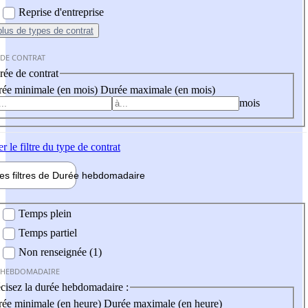
Reprise d'entreprise
plus
de types de contrat
 DE CONTRAT
ée de contrat
ée minimale (en mois)
Durée maximale (en mois)
mois
er
le filtre du type de contrat
les filtres de
Durée hebdo
madaire
 hebdomadaire
Temps plein
Temps partiel
Non renseignée (1)
 HEBDOMADAIRE
cisez la durée hebdomadaire :
ée minimale (en heure)
Durée maximale (en heure)