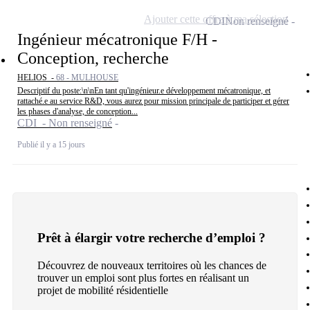
Ajouter cette offre à ma sélection
CDI
Non renseigné
Ingénieur mécatronique F/H -
Conception, recherche
HELIOS -
68 - MULHOUSE
Descriptif du poste:\n\nEn tant qu'ingénieur.e développement mécatronique, et
rattaché.e au service R&D, vous aurez pour mission principale de participer et gérer
les phases d'analyse, de conception...
CDI - Non renseigné
Publié il y a 15 jours
Prêt à élargir votre recherche d’emploi ?
Découvrez de nouveaux territoires où les chances de
trouver un emploi sont plus fortes en réalisant un
projet de mobilité résidentielle