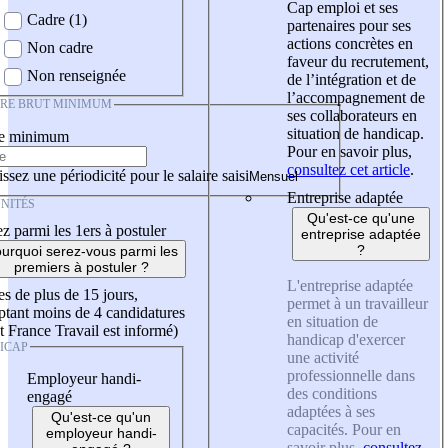
Cap emploi et ses
Cadre (1)
partenaires pour ses
actions concrètes en
Non cadre
faveur du recrutement,
Non renseignée
de l’intégration et de
l’accompagnement de
IRE BRUT MINIMUM
ses collaborateurs en
situation de handicap.
re minimum
Pour en savoir plus,
consultez cet article
.
ssez une périodicité pour le salaire saisi
Entreprise adaptée
NITÉS
Qu'est-ce qu'une
z parmi les 1ers à postuler
entreprise adaptée
?
urquoi serez-vous parmi les
premiers à postuler ?
L'entreprise adaptée
es de plus de 15 jours,
permet à un travailleur
tant moins de 4 candidatures
en situation de
t France Travail est informé)
handicap d'exercer
ICAP
une activité
professionnelle dans
Employeur handi-
des conditions
engagé
adaptées à ses
Qu'est-ce qu'un
capacités. Pour en
employeur handi-
savoir plus,
consultez