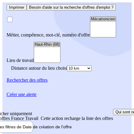
Imprimer
Besoin d'aide sur la recherche d'offres d'emploi ?
Métier, compétence, mot-clé, numéro d'offre
Lieu de travail
Distance autour du lieu choisi
Rechercher
des offres
Créer une alerte
Qui sont n
icher uniquement
 offres France Travail
Cette action recharge la liste des offres
les filtres de
Date de création
de l'offre