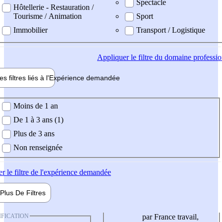
Spectacle
Hôtellerie - Restauration /
Tourisme / Animation
Sport
Immobilier
Transport / Logistique
Appliquer
le filtre du domaine professi
es filtres liés à l'
Expérience
demandée
ience demandée
Moins de 1 an
De 1 à 3 ans (1)
Plus de 3 ans
Non renseignée
er
le filtre de l'expérience demandée
Plus De
Filtres
IFICATION
par France travail,