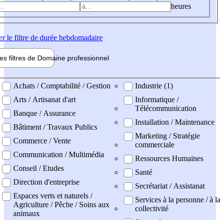
heures
er
le filtre de durée hebdomadaire
les filtres de
Domaine pro
fessionnel
ne professionel
Achats / Comptabilité / Gestion
Industrie (1)
Arts / Artisanat d'art
Informatique /
Télécommunication
Banque / Assurance
Installation / Maintenance
Bâtiment / Travaux Publics
Marketing / Stratégie
Commerce / Vente
commerciale
Communication / Multimédia
Ressources Humaines
Conseil / Etudes
Santé
Direction d'entreprise
Secrétariat / Assistanat
Espaces verts et naturels /
Services à la personne / à l
Agriculture / Pêche / Soins aux
collectivité
animaux