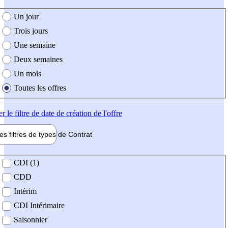
e création de l'offre
Un jour
Trois jours
Une semaine
Deux semaines
Un mois
Toutes les offres
er
le filtre de date de création de l'offre
les filtres de types de
Contrat
de contrat
CDI (1)
CDD
Intérim
CDI Intérimaire
Saisonnier