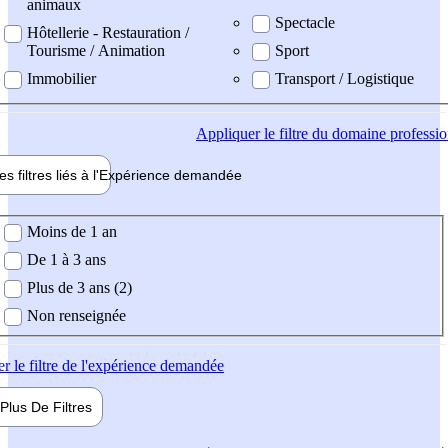
animaux
Spectacle
Hôtellerie - Restauration /
Tourisme / Animation
Sport
Immobilier
Transport / Logistique
Appliquer
le filtre du domaine professi
es filtres liés à l'
Expérience
demandée
ience demandée
Moins de 1 an
De 1 à 3 ans
Plus de 3 ans (2)
Non renseignée
er
le filtre de l'expérience demandée
Plus De
Filtres