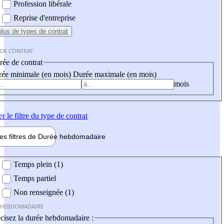
Profession libérale
Reprise d'entreprise
plus
de types de contrat
 DE CONTRAT
ée de contrat
ée minimale (en mois)
Durée maximale (en mois)
mois
er
le filtre du type de contrat
les filtres de
Durée hebdo
madaire
 hebdomadaire
Temps plein (1)
Temps partiel
Non renseignée (1)
 HEBDOMADAIRE
cisez la durée hebdomadaire :