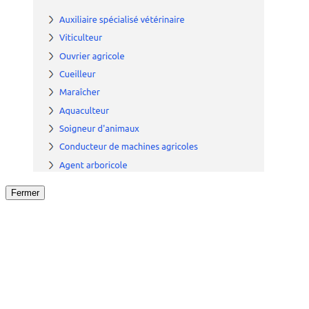
Fermer
Fermer
le détail de l'offre
/
Offre
sur
Offre précéden