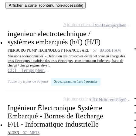
Afficher la carte
(contenu non-accessible)
Ajouter cette offre à ma sélection
CDI
Temps plein
ingenieur electrotechnique /
systèmes embarqués (h/f) (H/F)
PIERBURG PUMP TECHNOLOGY FRANCE SARL -
57 - BASSE HAM
Missions opérationnelles: - Définition des protocoles de test et prise en charge des
tests électriques : maitrise des tests électriques, consommation isolement, banc de
charge / charge régénérative...
CDI - Temps plein
Publié il y a plus de 30 jours
Soyez parmi les 1ers à postuler
Ajouter cette offre à ma sélection
CDI
Non renseigné
Ingénieur Électronique Système
Embarqué - Bornes de Recharge
F/H - Informatique industrielle
ALTEN -
57 - METZ