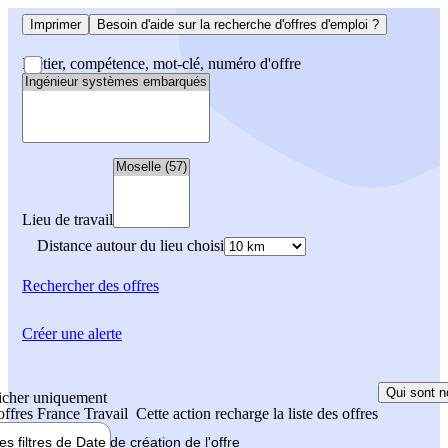
Imprimer
Besoin d'aide sur la recherche d'offres d'emploi ?
Métier, compétence, mot-clé, numéro d'offre
Lieu de travail
Distance autour du lieu choisi
Rechercher
des offres
Créer une alerte
Qui sont n
icher uniquement
 offres France Travail
Cette action recharge la liste des offres
les filtres de
Date de création
de l'offre