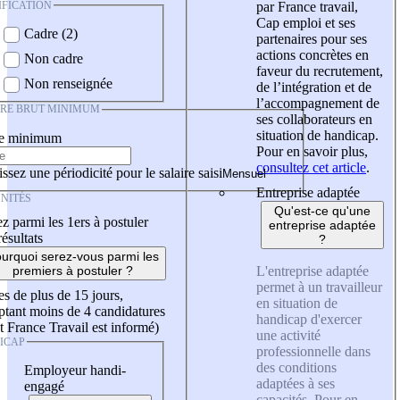
IFICATION
par France travail,
Cap emploi et ses
Cadre (2)
partenaires pour ses
actions concrètes en
Non cadre
faveur du recrutement,
Non renseignée
de l’intégration et de
l’accompagnement de
IRE BRUT MINIMUM
ses collaborateurs en
situation de handicap.
re minimum
Pour en savoir plus,
consultez cet article
.
ssez une périodicité pour le salaire saisi
Entreprise adaptée
NITÉS
Qu'est-ce qu'une
z parmi les 1ers à postuler
entreprise adaptée
résultats
?
urquoi serez-vous parmi les
L'entreprise adaptée
premiers à postuler ?
permet à un travailleur
es de plus de 15 jours,
en situation de
tant moins de 4 candidatures
handicap d'exercer
t France Travail est informé)
une activité
ICAP
professionnelle dans
des conditions
Employeur handi-
adaptées à ses
engagé
capacités. Pour en