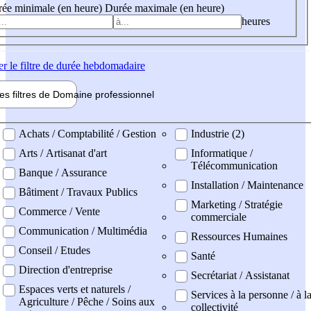
ée minimale (en heure)
Durée maximale (en heure)
heures
er
le filtre de durée hebdomadaire
les filtres de
Domaine pro
fessionnel
ne professionel
Achats / Comptabilité / Gestion
Industrie (2)
Arts / Artisanat d'art
Informatique /
Télécommunication
Banque / Assurance
Installation / Maintenance
Bâtiment / Travaux Publics
Marketing / Stratégie
Commerce / Vente
commerciale
Communication / Multimédia
Ressources Humaines
Conseil / Etudes
Santé
Direction d'entreprise
Secrétariat / Assistanat
Espaces verts et naturels /
Services à la personne / à l
Agriculture / Pêche / Soins aux
collectivité