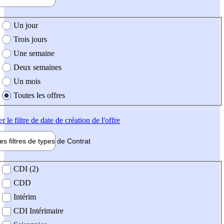
e création de l'offre
Un jour
Trois jours
Une semaine
Deux semaines
Un mois
Toutes les offres
er
le filtre de date de création de l'offre
les filtres de types de
Contrat
de contrat
CDI (2)
CDD
Intérim
CDI Intérimaire