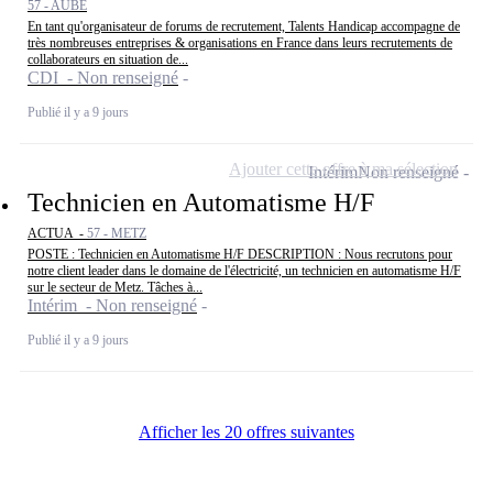
57 - AUBE
En tant qu'organisateur de forums de recrutement, Talents Handicap accompagne de
très nombreuses entreprises & organisations en France dans leurs recrutements de
collaborateurs en situation de...
CDI - Non renseigné
Publié il y a 9 jours
Ajouter cette offre à ma sélection
Intérim
Non renseigné
Technicien en Automatisme H/F
ACTUA -
57 - METZ
POSTE : Technicien en Automatisme H/F DESCRIPTION : Nous recrutons pour
notre client leader dans le domaine de l'électricité, un technicien en automatisme H/F
sur le secteur de Metz. Tâches à...
Intérim - Non renseigné
Publié il y a 9 jours
Afficher les 20 offres suivantes