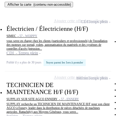
Afficher la carte
(contenu non-accessible)
Ajouter cette offre à ma sélection
CDI
Temps plein
Électricien / Électricienne (H/F)
SIMEC -
57 - WOIPPY
vous serez en charge chez les clients (particuliers et professionnels) de l'installation
des moteurs sur portail, volets, automatisation du matériels et des systèmes de
contrôles d'accès (intrusion...
CDI - Temps plein
Publié il y a plus de 30 jours
Soyez parmi les 1ers à postuler
Ajouter cette offre à ma sélection
Intérim
Temps plein
TECHNICIEN DE
MAINTENANCE H/F (H/F)
SUPPLAY SUR SITE AGCO ENNERY -
57 - ENNERY
SUPPLAY recherche un TECHNICIEN DE MAINTENANCE H/F pour son client
AGCO à Ennery, leader dans la distribution de pièces détachées de machines
agricoles. Rattaché(e) aux Moyens Généraux, vous serez...