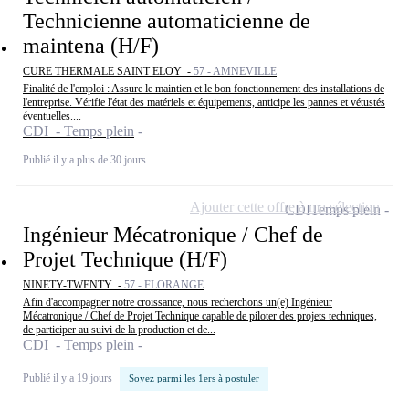
Technicienne automaticienne de
maintena (H/F)
CURE THERMALE SAINT ELOY -
57 - AMNEVILLE
Finalité de l'emploi : Assure le maintien et le bon fonctionnement des installations de
l'entreprise. Vérifie l'état des matériels et équipements, anticipe les pannes et vétustés
éventuelles....
CDI - Temps plein
Publié il y a plus de 30 jours
Ajouter cette offre à ma sélection
CDI
Temps plein
Ingénieur Mécatronique / Chef de
Projet Technique (H/F)
NINETY-TWENTY -
57 - FLORANGE
Afin d'accompagner notre croissance, nous recherchons un(e) Ingénieur
Mécatronique / Chef de Projet Technique capable de piloter des projets techniques,
de participer au suivi de la production et de...
CDI - Temps plein
Publié il y a 19 jours
Soyez parmi les 1ers à postuler