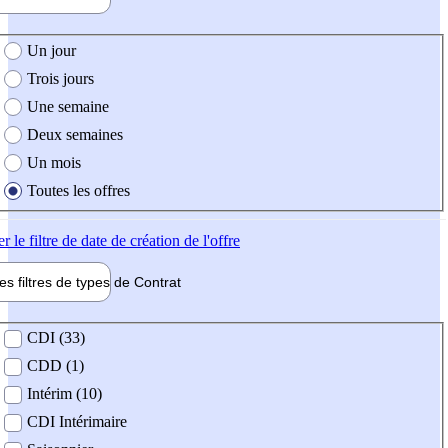
e création de l'offre
Un jour
Trois jours
Une semaine
Deux semaines
Un mois
Toutes les offres
er
le filtre de date de création de l'offre
les filtres de types de
Contrat
de contrat
CDI (33)
CDD (1)
Intérim (10)
CDI Intérimaire