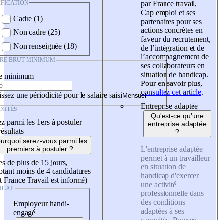
IFICATION
par France travail,
Cap emploi et ses
Cadre (1)
partenaires pour ses
actions concrètes en
Non cadre (25)
faveur du recrutement,
Non renseignée (18)
de l’intégration et de
l’accompagnement de
IRE BRUT MINIMUM
ses collaborateurs en
situation de handicap.
re minimum
Pour en savoir plus,
consultez cet article
.
ssez une périodicité pour le salaire saisi
Entreprise adaptée
NITÉS
Qu'est-ce qu'une
z parmi les 1ers à postuler
entreprise adaptée
résultats
?
urquoi serez-vous parmi les
L'entreprise adaptée
premiers à postuler ?
permet à un travailleur
es de plus de 15 jours,
en situation de
tant moins de 4 candidatures
handicap d'exercer
t France Travail est informé)
une activité
ICAP
professionnelle dans
des conditions
Employeur handi-
adaptées à ses
engagé
capacités. Pour en