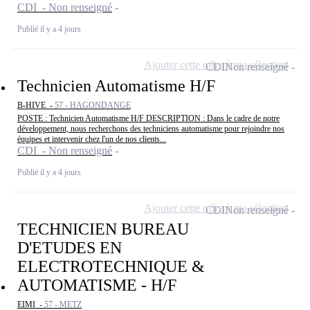
CDI - Non renseigné
Publié il y a 4 jours
Ajouter cette offre à ma sélection
CDI
Non renseigné
Technicien Automatisme H/F
B-HIVE -
57 - HAGONDANGE
POSTE : Technicien Automatisme H/F DESCRIPTION : Dans le cadre de notre
développement, nous recherchons des techniciens automatisme pour rejoindre nos
équipes et intervenir chez l'un de nos clients...
CDI - Non renseigné
Publié il y a 4 jours
Ajouter cette offre à ma sélection
CDI
Non renseigné
TECHNICIEN BUREAU
D'ETUDES EN
ELECTROTECHNIQUE &
AUTOMATISME - H/F
EIMI -
57 - METZ