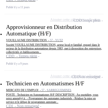
Publié il y a 11 jours
Ajouter cette offre à ma sélection
CDD
Temps plein
Approvisionneur en Distribution
Automatique (H/F)
VOUILLAUME DISTRIBUTION -
57 - YUTZ
Société VOUILLAUME DISTRIBUTION, acteur local et familial, engagé dans le
secteur de la distribution automatique depuis 1983, met à disposition des entreprises,
collectivités et établissements...
CDD - Temps plein
Publié il y a 9 jours
Ajouter cette offre à ma sélection
CDI
Non renseigné
Technicien en Automatismes H/F
MERCATO DE L'EMPLOI -
57 - SARREGUEMINES
POSTE : Technicien en Automatismes H/F DESCRIPTION : Au quotidien, vous
serez amené(e) à : - Programmer des automates industriels - Réaliser la mise en
service et le debug de programmes automate...
CDI - Non renseigné