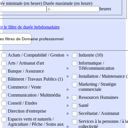
ée minimale (en heure)
Durée maximale (en heure)
heures
er
le filtre de durée hebdomadaire
les filtres de
Domaine pro
fessionnel
ne professionel
Achats / Comptabilité / Gestion
Industrie (10)
Arts / Artisanat d'art
Informatique /
Télécommunication
Banque / Assurance
Installation / Maintenance 
Bâtiment / Travaux Publics (1)
Marketing / Stratégie
Commerce / Vente
commerciale
Communication / Multimédia
Ressources Humaines
Conseil / Etudes
Santé
Direction d'entreprise
Secrétariat / Assistanat
Espaces verts et naturels /
Services à la personne / à l
Agriculture / Pêche / Soins aux
collectivité