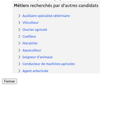
Fermer
Fermer
le détail de l'offre
/
Offre
sur
Offre précéden