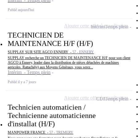
Intérim - Temps plein
Publié aujourd'hui
Ajouter cette offre à ma sélection
Intérim
Temps plein
TECHNICIEN DE
MAINTENANCE H/F (H/F)
SUPPLAY SUR SITE AGCO ENNERY -
57 - ENNERY
SUPPLAY recherche un TECHNICIEN DE MAINTENANCE H/F pour son client
AGCO à Ennery, leader dans la distribution de pièces détachées de machines
agricoles. Rattaché(e) aux Moyens Généraux, vous serez...
Intérim - Temps plein
Publié il y a 7 jours
Ajouter cette offre à ma sélection
CDI
Temps plein
Technicien automaticien /
Technicienne automaticienne
d'installat (H/F)
MANPOWER FRANCE -
57 - TREMERY