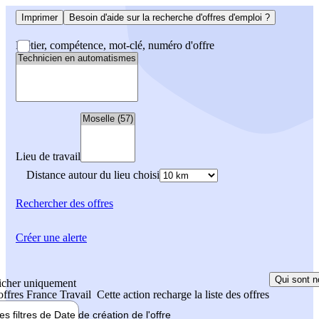
Imprimer
Besoin d'aide sur la recherche d'offres d'emploi ?
Métier, compétence, mot-clé, numéro d'offre
Lieu de travail
Distance autour du lieu choisi
Rechercher
des offres
Créer une alerte
Qui sont n
icher uniquement
 offres France Travail
Cette action recharge la liste des offres
les filtres de
Date de création
de l'offre