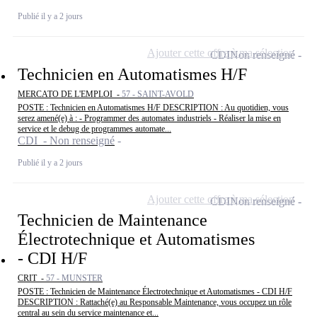
Publié il y a 2 jours
Ajouter cette offre à ma sélection
CDI
Non renseigné
Technicien en Automatismes H/F
MERCATO DE L'EMPLOI -
57 - SAINT-AVOLD
POSTE : Technicien en Automatismes H/F DESCRIPTION : Au quotidien, vous
serez amené(e) à : - Programmer des automates industriels - Réaliser la mise en
service et le debug de programmes automate...
CDI - Non renseigné
Publié il y a 2 jours
Ajouter cette offre à ma sélection
CDI
Non renseigné
Technicien de Maintenance
Électrotechnique et Automatismes
- CDI H/F
CRIT -
57 - MUNSTER
POSTE : Technicien de Maintenance Électrotechnique et Automatismes - CDI H/F
DESCRIPTION : Rattaché(e) au Responsable Maintenance, vous occupez un rôle
central au sein du service maintenance et...