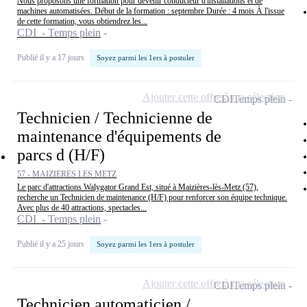
Nous proposons une formation pour devenir conducteur d'installations et de
machines automatisées. Début de la formation : septembre Durée : 4 mois À l'issue
de cette formation, vous obtiendrez les...
CDI - Temps plein
Publié il y a 17 jours
Soyez parmi les 1ers à postuler
Ajouter cette offre à ma sélection
CDI
Temps plein
Technicien / Technicienne de
maintenance d'équipements de
parcs d (H/F)
57 - MAIZIERES LES METZ
Le parc d'attractions Walygator Grand Est, situé à Maizières-lès-Metz (57),
recherche un Technicien de maintenance (H/F) pour renforcer son équipe technique.
Avec plus de 40 attractions, spectacles...
CDI - Temps plein
Publié il y a 25 jours
Soyez parmi les 1ers à postuler
Ajouter cette offre à ma sélection
CDI
Temps plein
Technicien automaticien /