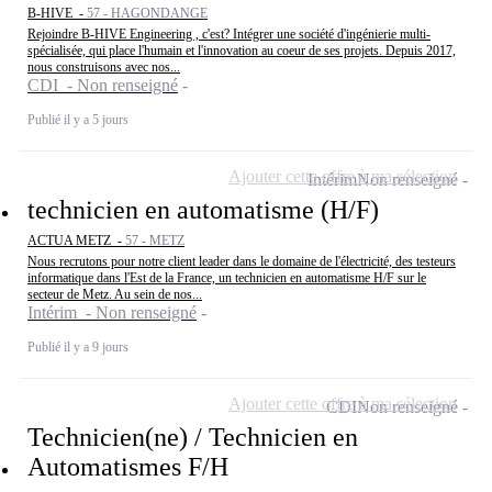
B-HIVE -
57 - HAGONDANGE
Rejoindre B-HIVE Engineering , c'est? Intégrer une société d'ingénierie multi-
spécialisée, qui place l'humain et l'innovation au coeur de ses projets. Depuis 2017,
nous construisons avec nos...
CDI - Non renseigné
Publié il y a 5 jours
Ajouter cette offre à ma sélection
Intérim
Non renseigné
technicien en automatisme (H/F)
ACTUA METZ -
57 - METZ
Nous recrutons pour notre client leader dans le domaine de l'électricité, des testeurs
informatique dans l'Est de la France, un technicien en automatisme H/F sur le
secteur de Metz. Au sein de nos...
Intérim - Non renseigné
Publié il y a 9 jours
Ajouter cette offre à ma sélection
CDI
Non renseigné
Technicien(ne) / Technicien en
Automatismes F/H