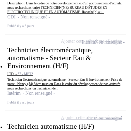
Description : Dans le cadre de notre développement et d'un accroissement d'activité,
nous recherchons un(e) TECHNICIEN(NE) BUREAU D'ÉTUDES EN
ÉLECTROTECHNIQUE ET EN AUTOMATISME. Rattaché(e) au...
CDI - Non renseigné
Publié il y a 5 jours
Ajouter cette offre à ma sélection
Intérim
Non renseigné
Technicien électromécanique,
automatisme - Secteur Eau &
Environnement (H/F)
LTD -
57 - METZ
Technicien électromécanique, automatisme - Secteur Eau & Environnement Prise de
poste : Nancy (54) Votre mission Dans le cadre du développement de nos activités,
nous recherchons un Technicien de...
Intérim - Non renseigné
Publié il y a 5 jours
Ajouter cette offre à ma sélection
CDI
Non renseigné
Technicien automatisme (H/F)