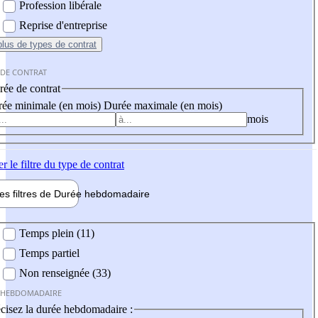
Profession libérale
Reprise d'entreprise
plus
de types de contrat
 DE CONTRAT
ée de contrat
ée minimale (en mois)
Durée maximale (en mois)
mois
er
le filtre du type de contrat
les filtres de
Durée hebdo
madaire
 hebdomadaire
Temps plein (11)
Temps partiel
Non renseignée (33)
 HEBDOMADAIRE
cisez la durée hebdomadaire :