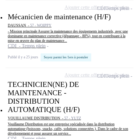
Ajouter cette offre à ma sélection
CDI
Temps plein
Mécanicien de maintenance (H/F)
DAUSSAN -
57 - WOIPPY
- Mission principale Assurer la maintenance des équipements industriels, avec une
dominante en maintenance corrective (dépannage - 80%), tout en contribuant à la
mise en œuvre du plan de maintenance...
CDI - Temps plein
Publié il y a 25 jours
Soyez parmi les 1ers à postuler
Ajouter cette offre à ma sélection
CDI
Temps plein
TECHNICIEN(NE) DE
MAINTENANCE -
DISTRIBUTION
AUTOMATIQUE (H/F)
VOUILLAUME DISTRIBUTION -
57 - YUTZ
Vouillaume Distribution est une entreprise spécialisée dans la distribution
automatique (boissons, snacks, cafés, solutions connectées.). Dans le cadre de son
développement et pour assurer un service...
CDI - Temps plein