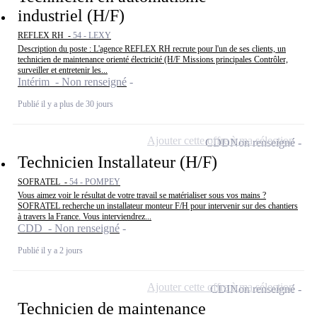
industriel (H/F)
REFLEX RH -
54 - LEXY
Description du poste : L'agence REFLEX RH recrute pour l'un de ses clients, un
technicien de maintenance orienté électricité (H/F Missions principales Contrôler,
surveiller et entretenir les...
Intérim - Non renseigné
Publié il y a plus de 30 jours
Ajouter cette offre à ma sélection
CDD
Non renseigné
Technicien Installateur (H/F)
SOFRATEL -
54 - POMPEY
Vous aimez voir le résultat de votre travail se matérialiser sous vos mains ?
SOFRATEL recherche un installateur monteur F/H pour intervenir sur des chantiers
à travers la France. Vous interviendrez...
CDD - Non renseigné
Publié il y a 2 jours
Ajouter cette offre à ma sélection
CDI
Non renseigné
Technicien de maintenance