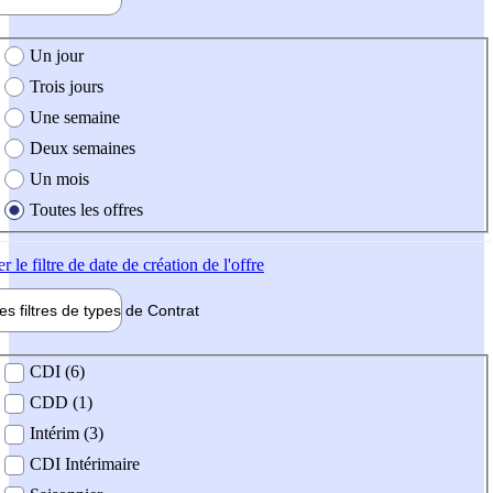
e création de l'offre
Un jour
Trois jours
Une semaine
Deux semaines
Un mois
Toutes les offres
er
le filtre de date de création de l'offre
les filtres de types de
Contrat
de contrat
CDI (6)
CDD (1)
Intérim (3)
CDI Intérimaire