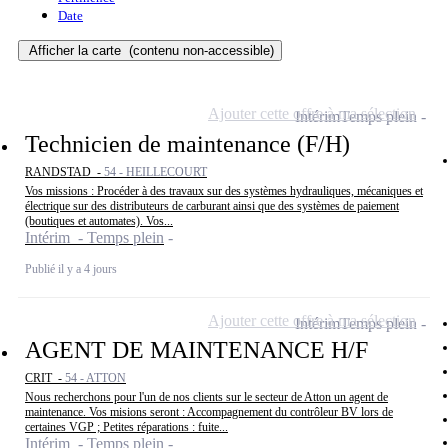
Date
Afficher la carte
(contenu non-accessible)
Ajouter cette offre à ma sélection
Intérim
Temps plein
Technicien de maintenance (F/H)
RANDSTAD -
54 - HEILLECOURT
Vos missions : Procéder à des travaux sur des systèmes hydrauliques, mécaniques et
électrique sur des distributeurs de carburant ainsi que des systèmes de paiement
(boutiques et automates). Vos...
Intérim - Temps plein
Publié il y a 4 jours
Ajouter cette offre à ma sélection
Intérim
Temps plein
AGENT DE MAINTENANCE H/F
CRIT -
54 - ATTON
Nous recherchons pour l'un de nos clients sur le secteur de Atton un agent de
maintenance. Vos misions seront : Accompagnement du contrôleur BV lors de
certaines VGP ; Petites réparations : fuite...
Intérim - Temps plein