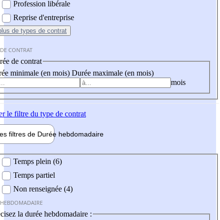
Profession libérale
Reprise d'entreprise
plus
de types de contrat
 DE CONTRAT
ée de contrat
ée minimale (en mois)
Durée maximale (en mois)
mois
er
le filtre du type de contrat
les filtres de
Durée hebdo
madaire
 hebdomadaire
Temps plein (6)
Temps partiel
Non renseignée (4)
 HEBDOMADAIRE
cisez la durée hebdomadaire :