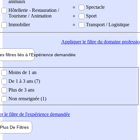
animaux
Spectacle
Hôtellerie - Restauration /
Tourisme / Animation
Sport
Immobilier
Transport / Logistique
Appliquer
le filtre du domaine professi
es filtres liés à l'
Expérience
demandée
ience demandée
Moins de 1 an
De 1 à 3 ans (7)
Plus de 3 ans
Non renseignée (1)
er
le filtre de l'expérience demandée
Plus De
Filtres