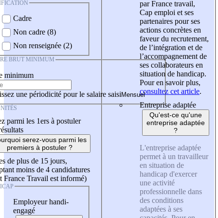
IFICATION
par France travail,
Cap emploi et ses
Cadre
partenaires pour ses
actions concrètes en
Non cadre (8)
faveur du recrutement,
Non renseignée (2)
de l’intégration et de
l’accompagnement de
IRE BRUT MINIMUM
ses collaborateurs en
situation de handicap.
re minimum
Pour en savoir plus,
consultez cet article
.
ssez une périodicité pour le salaire saisi
Entreprise adaptée
NITÉS
Qu'est-ce qu'une
z parmi les 1ers à postuler
entreprise adaptée
résultats
?
urquoi serez-vous parmi les
L'entreprise adaptée
premiers à postuler ?
permet à un travailleur
es de plus de 15 jours,
en situation de
tant moins de 4 candidatures
handicap d'exercer
t France Travail est informé)
une activité
ICAP
professionnelle dans
des conditions
Employeur handi-
adaptées à ses
engagé
capacités. Pour en