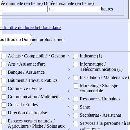
ée minimale (en heure)
Durée maximale (en heure)
heures
er
le filtre de durée hebdomadaire
les filtres de
Domaine pro
fessionnel
ne professionel
Achats / Comptabilité / Gestion
Industrie (1)
Arts / Artisanat d'art
Informatique /
Télécommunication (1)
Banque / Assurance
Installation / Maintenance (
Bâtiment / Travaux Publics
Marketing / Stratégie
Commerce / Vente
commerciale
Communication / Multimédia
Ressources Humaines
Conseil / Etudes
Santé
Direction d'entreprise
Secrétariat / Assistanat
Espaces verts et naturels /
Services à la personne / à l
Agriculture / Pêche / Soins aux
collectivité