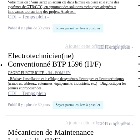
Votre mission : Vous serez un acteur clé dans la mise en place et le suivi des
systèmes de GTB/GTC, en apportant des solutions techniques adaptées et
innovantes tout au long des projets. Analyse...
CDI - Temps plein
Publié il y a plus de 30 jours
Soyez parmi les 1ers à postuler
Ajouter cette offre à ma sélection
CDI
Temps plein
Electrotechnicien(ne)
Conventionné BTP 1596 (H/F)
CSOEC ELECTRICITE -
54 - POMPEY
- Réaliser l'installation et le câblage de systèmes électriques et électrotechniques
(armoires, tableaux, automates, équipements industriels, etc.) - Diagnostiquer les
pannes et proposer des...
CDI - Temps plein
Publié il y a plus de 30 jours
Soyez parmi les 1ers à postuler
Ajouter cette offre à ma sélection
CDI
Temps plein
Mécanicien de Maintenance