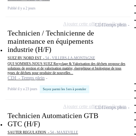
Publié il y a 2 jours
Ajouter cette offre à ma sélection
CDI
Temps plein
Technicien / Technicienne de
maintenance en équipements
industrie (H/F)
SUEZ RV NORD EST -
54 - VILLERS-LA-MONTAGNE
QUI SOMMES-NOUS SUEZ Recyclage & Valorisation des déchets propose des
solutions de gestion et de valorisation matière, énergétique et biologique de tous
types de déchets pour produire de nouvelles...
CDI - Temps plein
Publié il y a 23 jours
Soyez parmi les 1ers à postuler
Ajouter cette offre à ma sélection
CDI
Temps plein
Technicien Automaticien GTB
GTC (H/F)
SAUTER REGULATION -
54 - MAXEVILLE