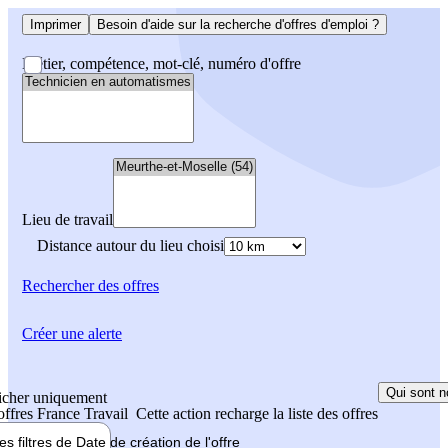
Imprimer
Besoin d'aide sur la recherche d'offres d'emploi ?
Métier, compétence, mot-clé, numéro d'offre
Lieu de travail
Distance autour du lieu choisi
Rechercher
des offres
Créer une alerte
Qui sont n
icher uniquement
 offres France Travail
Cette action recharge la liste des offres
les filtres de
Date de création
de l'offre