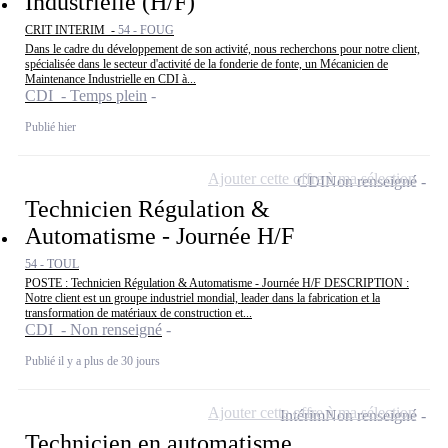
Industrielle (H/F)
CRIT INTERIM -
54 - FOUG
Dans le cadre du développement de son activité, nous recherchons pour notre client,
spécialisée dans le secteur d'activité de la fonderie de fonte, un Mécanicien de
Maintenance Industrielle en CDI à...
CDI - Temps plein
Publié hier
Ajouter cette offre à ma sélection
CDI
Non renseigné
Technicien Régulation &
Automatisme - Journée H/F
54 - TOUL
POSTE : Technicien Régulation & Automatisme - Journée H/F DESCRIPTION :
Notre client est un groupe industriel mondial, leader dans la fabrication et la
transformation de matériaux de construction et...
CDI - Non renseigné
Publié il y a plus de 30 jours
Ajouter cette offre à ma sélection
Intérim
Non renseigné
Technicien en automatisme