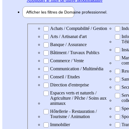
Appliquer
le filtre de durée hebdomadaire
Afficher les filtres de
Domaine pro
fessionnel
Domaine professionel
Achats / Comptabilité / Gestion
Indu
Arts / Artisanat d'art
Info
Tél
Banque / Assurance
Inst
Bâtiment / Travaux Publics
Mark
Commerce / Vente
com
Communication / Multimédia
Res
Conseil / Etudes
San
Direction d'entreprise
Secr
Espaces verts et naturels /
Serv
Agriculture / Pêche / Soins aux
coll
animaux
Spe
Hôtellerie - Restauration /
Tourisme / Animation
Spo
Immobilier
Tran