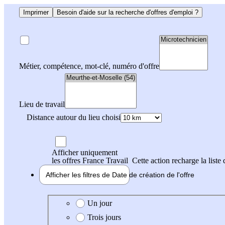
Imprimer
Besoin d'aide sur la recherche d'offres d'emploi ?
Métier, compétence, mot-clé, numéro d'offre
Lieu de travail
Distance autour du lieu choisi
Afficher uniquement
les offres France Travail
Cette action recharge la liste 
Afficher les filtres de
Date de création
de l'offre
Date de création de l'offre
Un jour
Trois jours