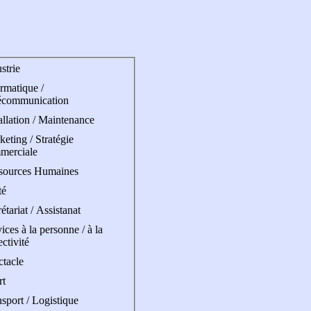
strie
rmatique /
écommunication
allation / Maintenance
eting / Stratégie
merciale
sources Humaines
té
étariat / Assistanat
ices à la personne / à la
ectivité
ctacle
rt
sport / Logistique