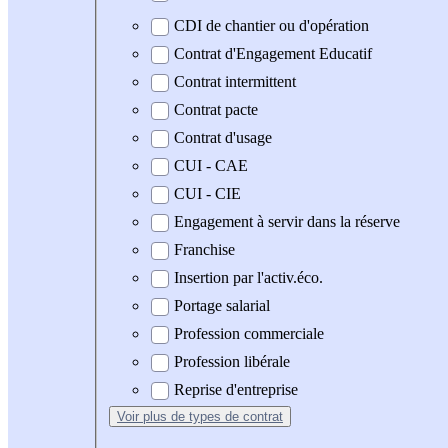
CDI de chantier ou d'opération
Contrat d'Engagement Educatif
Contrat intermittent
Contrat pacte
Contrat d'usage
CUI - CAE
CUI - CIE
Engagement à servir dans la réserve
Franchise
Insertion par l'activ.éco.
Portage salarial
Profession commerciale
Profession libérale
Reprise d'entreprise
Voir plus
de types de contrat