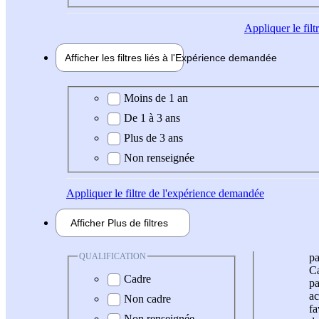
Appliquer
le fil
Afficher les filtres liés à l'
Expérience
demandée
Expérience demandée
Moins de 1 an
De 1 à 3 ans
Plus de 3 ans
Non renseignée
Appliquer
le filtre de l'expérience demandée
Afficher
Plus de
filtres
QUALIFICATION
pa
Ca
Cadre
pa
ac
Non cadre
fa
Non renseignée