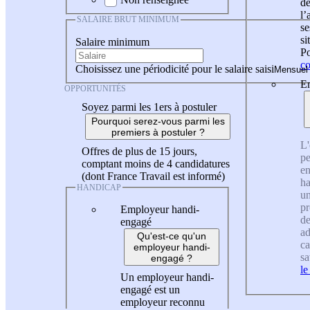
de
l
SALAIRE BRUT MINIMUM
se
si
Salaire minimum
Po
co
Choisissez une périodicité pour le salaire saisi
En
OPPORTUNITÉS
Soyez parmi les 1ers à postuler
Pourquoi serez-vous parmi les
premiers à postuler ?
L'
Offres de plus de 15 jours,
pe
comptant moins de 4 candidatures
en
(dont France Travail est informé)
ha
HANDICAP
un
pr
Employeur handi-
de
engagé
ad
Qu'est-ce qu'un
ca
employeur handi-
sa
engagé ?
le
Un employeur handi-
engagé est un
employeur reconnu