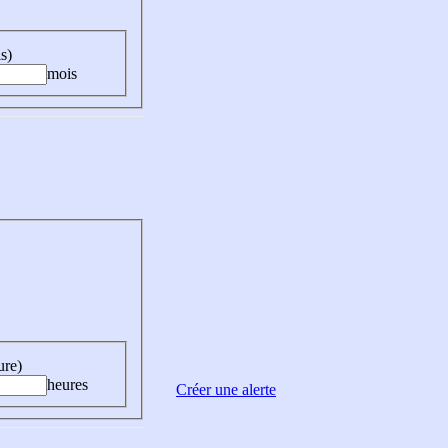
s)
mois
ure)
heures
Créer une alerte