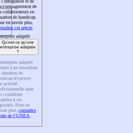
 l’intégration et de
’accompagnement de
s collaborateurs en
tuation de handicap.
ur en savoir plus,
nsultez cet article
.
treprise adaptée
Qu'est-ce qu'une
entreprise adaptée
?
entreprise adaptée
rmet à un travailleur
 situation de
ndicap d'exercer
e activité
ofessionnelle dans
s conditions
aptées à ses
pacités. Pour en
voir plus,
consultez
 site de l’UNEA
.