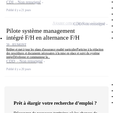
CDI - Non renseigné
Publié il y a 21 jours
Ajouter cette offre à ma sélection
CDD
Non renseigné
Pilote système management
intégré F/H en alternance F/H
59 - JEUMONT
Rédige et met à jour les plans d'assurance qualité particulierParticipe à la rédaction
des procédures et documents nécessaires à la mise en place et suivi du système
intégrDéveloppe et communique la...
CDD - Non renseigné
Publié il y a 20 jours
Prêt à élargir votre recherche d’emploi ?