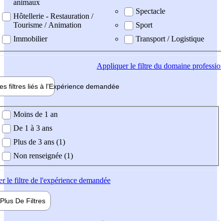
animaux
Spectacle
Hôtellerie - Restauration /
Tourisme / Animation
Sport
Immobilier
Transport / Logistique
Appliquer
le filtre du domaine professi
es filtres liés à l'
Expérience
demandée
ience demandée
Moins de 1 an
De 1 à 3 ans
Plus de 3 ans (1)
Non renseignée (1)
er
le filtre de l'expérience demandée
Plus De
Filtres