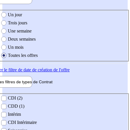
e création de l'offre
Un jour
Trois jours
Une semaine
Deux semaines
Un mois
Toutes les offres
er
le filtre de date de création de l'offre
les filtres de types de
Contrat
de contrat
CDI (2)
CDD (1)
Intérim
CDI Intérimaire