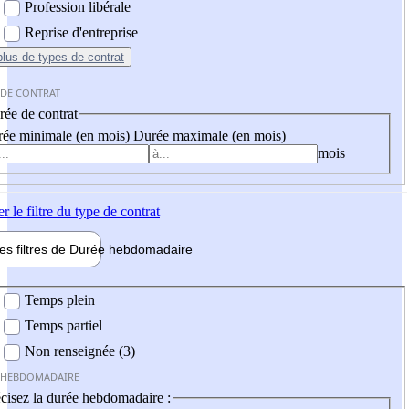
Profession libérale
Reprise d'entreprise
plus
de types de contrat
 DE CONTRAT
ée de contrat
ée minimale (en mois)
Durée maximale (en mois)
mois
er
le filtre du type de contrat
les filtres de
Durée hebdo
madaire
 hebdomadaire
Temps plein
Temps partiel
Non renseignée (3)
 HEBDOMADAIRE
cisez la durée hebdomadaire :