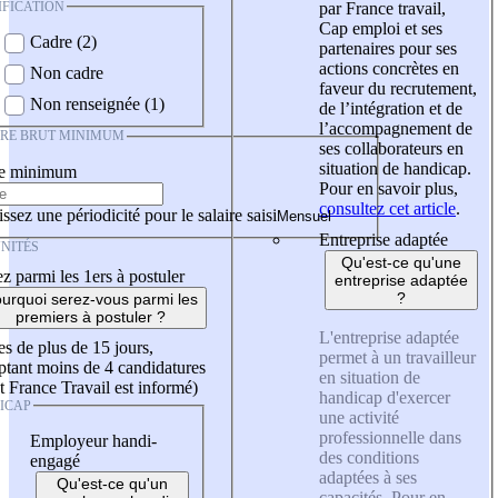
IFICATION
par France travail,
Cap emploi et ses
Cadre (2)
partenaires pour ses
actions concrètes en
Non cadre
faveur du recrutement,
Non renseignée (1)
de l’intégration et de
l’accompagnement de
IRE BRUT MINIMUM
ses collaborateurs en
situation de handicap.
re minimum
Pour en savoir plus,
consultez cet article
.
ssez une périodicité pour le salaire saisi
Entreprise adaptée
NITÉS
Qu'est-ce qu'une
z parmi les 1ers à postuler
entreprise adaptée
?
urquoi serez-vous parmi les
premiers à postuler ?
L'entreprise adaptée
es de plus de 15 jours,
permet à un travailleur
tant moins de 4 candidatures
en situation de
t France Travail est informé)
handicap d'exercer
ICAP
une activité
professionnelle dans
Employeur handi-
des conditions
engagé
adaptées à ses
Qu'est-ce qu'un
capacités. Pour en