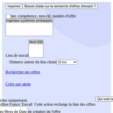
Imprimer
Besoin d'aide sur la recherche d'offres d'emploi ?
Métier, compétence, mot-clé, numéro d'offre
Lieu de travail
Distance autour du lieu choisi
Rechercher
des offres
Créer une alerte
Qui sont n
icher uniquement
 offres France Travail
Cette action recharge la liste des offres
les filtres de
Date de création
de l'offre