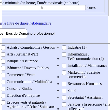
ée minimale (en heure)
Durée maximale (en heure)
heures
er
le filtre de durée hebdomadaire
les filtres de
Domaine pro
fessionnel
ne professionel
Achats / Comptabilité / Gestion
Industrie (1)
Arts / Artisanat d'art
Informatique /
Télécommunication (2)
Banque / Assurance
Installation / Maintenance
Bâtiment / Travaux Publics
Marketing / Stratégie
Commerce / Vente
commerciale
Communication / Multimédia
Ressources Humaines
Conseil / Etudes
Santé
Direction d'entreprise
Secrétariat / Assistanat
Espaces verts et naturels /
Services à la personne / à l
Agriculture / Pêche / Soins aux
collectivité