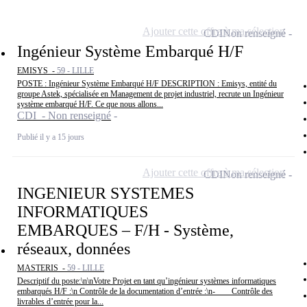
Ajouter cette offre à ma sélection
CDI
Non renseigné
Ingénieur Système Embarqué H/F
EMISYS -
59 - LILLE
POSTE : Ingénieur Système Embarqué H/F DESCRIPTION : Emisys, entité du
groupe Astek, spécialisée en Management de projet industriel, recrute un Ingénieur
système embarqué H/F. Ce que nous allons...
CDI - Non renseigné
Publié il y a 15 jours
Ajouter cette offre à ma sélection
CDI
Non renseigné
INGENIEUR SYSTEMES
INFORMATIQUES
EMBARQUES – F/H - Système,
réseaux, données
MASTERIS -
59 - LILLE
Descriptif du poste:\n\nVotre Projet en tant qu’ingénieur systèmes informatiques
embarqués H/F :\n Contrôle de la documentation d’entrée :\n- Contrôle des
livrables d’entrée pour la...