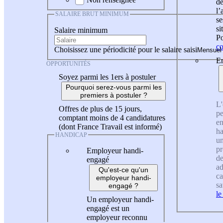
de
l
SALAIRE BRUT MINIMUM
se
si
Salaire minimum
Po
co
Choisissez une périodicité pour le salaire saisi
En
OPPORTUNITÉS
Soyez parmi les 1ers à postuler
Pourquoi serez-vous parmi les
premiers à postuler ?
L'
Offres de plus de 15 jours,
pe
comptant moins de 4 candidatures
en
(dont France Travail est informé)
ha
HANDICAP
un
pr
Employeur handi-
de
engagé
ad
Qu'est-ce qu'un
ca
employeur handi-
sa
engagé ?
le
Un employeur handi-
engagé est un
employeur reconnu