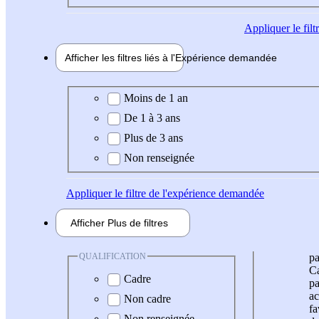
Appliquer
le fil
Afficher les filtres liés à l'
Expérience
demandée
Expérience demandée
Moins de 1 an
De 1 à 3 ans
Plus de 3 ans
Non renseignée
Appliquer
le filtre de l'expérience demandée
Afficher
Plus de
filtres
QUALIFICATION
pa
Ca
Cadre
pa
ac
Non cadre
fa
Non renseignée