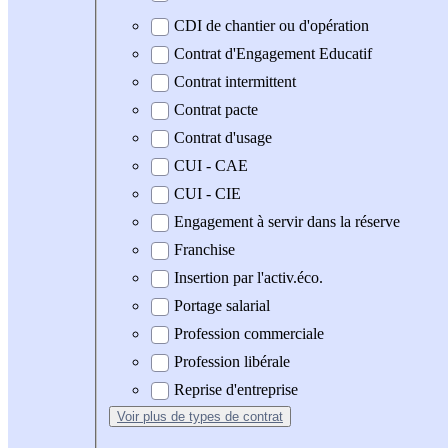
CDI de chantier ou d'opération
Contrat d'Engagement Educatif
Contrat intermittent
Contrat pacte
Contrat d'usage
CUI - CAE
CUI - CIE
Engagement à servir dans la réserve
Franchise
Insertion par l'activ.éco.
Portage salarial
Profession commerciale
Profession libérale
Reprise d'entreprise
Voir plus
de types de contrat