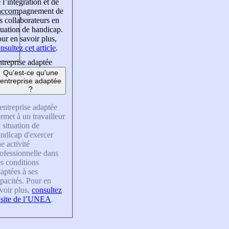
 l’intégration et de
’accompagnement de
s collaborateurs en
tuation de handicap.
ur en savoir plus,
nsultez cet article
.
treprise adaptée
Qu'est-ce qu'une
entreprise adaptée
?
entreprise adaptée
rmet à un travailleur
 situation de
ndicap d'exercer
e activité
ofessionnelle dans
s conditions
aptées à ses
pacités. Pour en
voir plus,
consultez
 site de l’UNEA
.