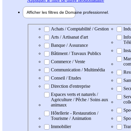
Appliquer
le filtre de durée hebdomadaire
Afficher les filtres de
Domaine pro
fessionnel
Domaine professionel
Achats / Comptabilité / Gestion
Indu
Arts / Artisanat d'art
Info
Tél
Banque / Assurance
Inst
Bâtiment / Travaux Publics
Mark
Commerce / Vente
com
Communication / Multimédia
Res
Conseil / Etudes
San
Direction d'entreprise
Secr
Espaces verts et naturels /
Serv
Agriculture / Pêche / Soins aux
coll
animaux
Spe
Hôtellerie - Restauration /
Tourisme / Animation
Spo
Immobilier
Tran