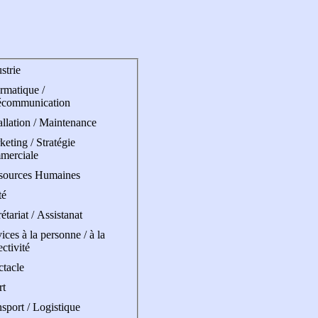
strie
rmatique /
écommunication
allation / Maintenance
eting / Stratégie
merciale
sources Humaines
té
étariat / Assistanat
ices à la personne / à la
ectivité
ctacle
rt
sport / Logistique