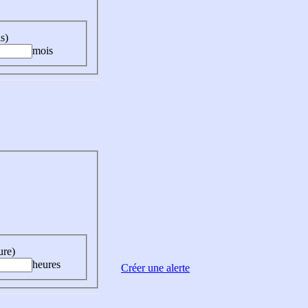
s)
mois
ure)
heures
Créer une alerte