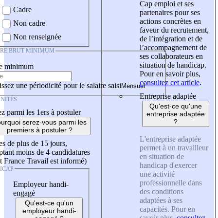
Cap emploi et ses
Cadre
partenaires pour ses
actions concrètes en
Non cadre
faveur du recrutement,
Non renseignée
de l’intégration et de
l’accompagnement de
IRE BRUT MINIMUM
ses collaborateurs en
situation de handicap.
re minimum
Pour en savoir plus,
consultez cet article
.
ssez une périodicité pour le salaire saisi
Entreprise adaptée
NITÉS
Qu'est-ce qu'une
z parmi les 1ers à postuler
entreprise adaptée
?
urquoi serez-vous parmi les
premiers à postuler ?
L'entreprise adaptée
es de plus de 15 jours,
permet à un travailleur
tant moins de 4 candidatures
en situation de
t France Travail est informé)
handicap d'exercer
ICAP
une activité
professionnelle dans
Employeur handi-
des conditions
engagé
adaptées à ses
Qu'est-ce qu'un
capacités. Pour en
employeur handi-
savoir plus,
consultez