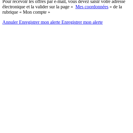
Pour recevoir les offres par e-mail, vous devez saisir votre adresse
électronique et la valider sur la page «
Mes coordonnées
» de la
rubrique « Mon compte »
Annuler
Enregistrer mon alerte
Enregistrer
mon alerte