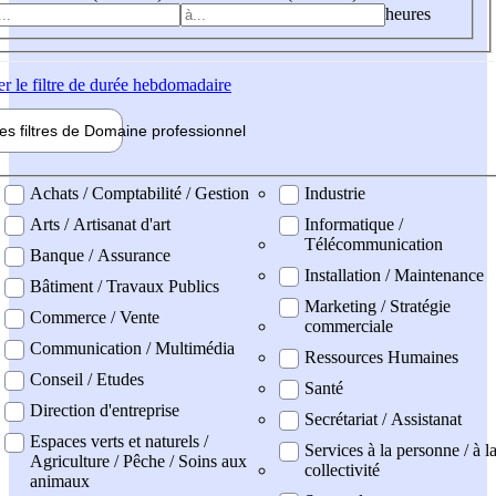
heures
er
le filtre de durée hebdomadaire
les filtres de
Domaine pro
fessionnel
ne professionel
Achats / Comptabilité / Gestion
Industrie
Arts / Artisanat d'art
Informatique /
Télécommunication
Banque / Assurance
Installation / Maintenance
Bâtiment / Travaux Publics
Marketing / Stratégie
Commerce / Vente
commerciale
Communication / Multimédia
Ressources Humaines
Conseil / Etudes
Santé
Direction d'entreprise
Secrétariat / Assistanat
Espaces verts et naturels /
Services à la personne / à l
Agriculture / Pêche / Soins aux
collectivité
animaux