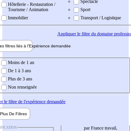
Spectacle
Hôtellerie - Restauration /
Tourisme / Animation
Sport
Immobilier
Transport / Logistique
Appliquer
le filtre du domaine professi
es filtres liés à l'
Expérience
demandée
ience demandée
Moins de 1 an
De 1 à 3 ans
Plus de 3 ans
Non renseignée
er
le filtre de l'expérience demandée
Plus De
Filtres
IFICATION
par France travail,