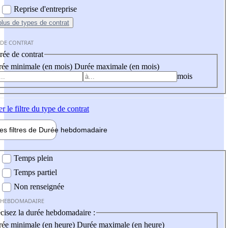
Reprise d'entreprise
plus
de types de contrat
 DE CONTRAT
ée de contrat
ée minimale (en mois)
Durée maximale (en mois)
mois
er
le filtre du type de contrat
les filtres de
Durée hebdo
madaire
 hebdomadaire
Temps plein
Temps partiel
Non renseignée
 HEBDOMADAIRE
cisez la durée hebdomadaire :
ée minimale (en heure)
Durée maximale (en heure)