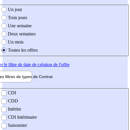
e création de l'offre
Un jour
Trois jours
Une semaine
Deux semaines
Un mois
Toutes les offres
er
le filtre de date de création de l'offre
les filtres de types de
Contrat
de contrat
CDI
CDD
Intérim
CDI Intérimaire
Saisonnier