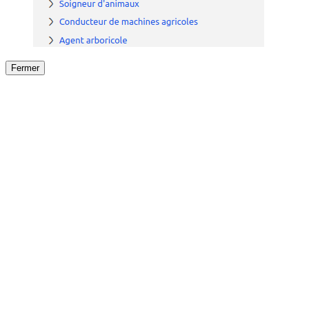
Fermer
Fermer
le détail de l'offre
/
Offre
sur
Offre précéden