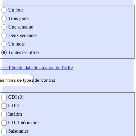
e création de l'offre
Un jour
Trois jours
Une semaine
Deux semaines
Un mois
Toutes les offres
er
le filtre de date de création de l'offre
les filtres de types de
Contrat
de contrat
CDI (3)
CDD
Intérim
CDI Intérimaire
Saisonnier