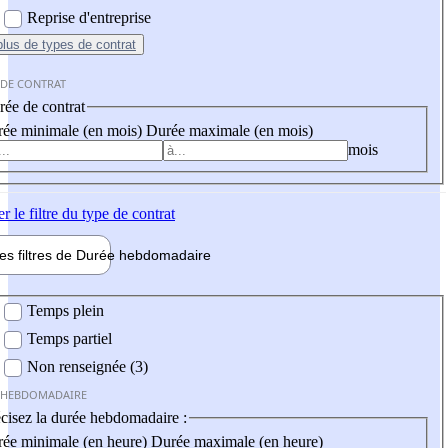
Reprise d'entreprise
plus
de types de contrat
 DE CONTRAT
ée de contrat
ée minimale (en mois)
Durée maximale (en mois)
mois
er
le filtre du type de contrat
les filtres de
Durée hebdo
madaire
 hebdomadaire
Temps plein
Temps partiel
Non renseignée (3)
 HEBDOMADAIRE
cisez la durée hebdomadaire :
ée minimale (en heure)
Durée maximale (en heure)