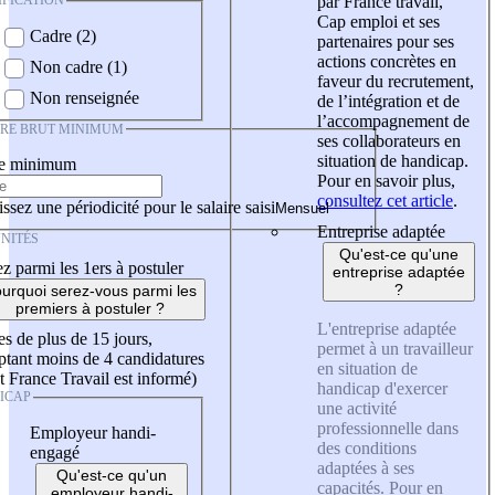
IFICATION
par France travail,
Cap emploi et ses
Cadre (2)
partenaires pour ses
actions concrètes en
Non cadre (1)
faveur du recrutement,
Non renseignée
de l’intégration et de
l’accompagnement de
IRE BRUT MINIMUM
ses collaborateurs en
situation de handicap.
re minimum
Pour en savoir plus,
consultez cet article
.
ssez une périodicité pour le salaire saisi
Entreprise adaptée
NITÉS
Qu'est-ce qu'une
z parmi les 1ers à postuler
entreprise adaptée
?
urquoi serez-vous parmi les
premiers à postuler ?
L'entreprise adaptée
es de plus de 15 jours,
permet à un travailleur
tant moins de 4 candidatures
en situation de
t France Travail est informé)
handicap d'exercer
ICAP
une activité
professionnelle dans
Employeur handi-
des conditions
engagé
adaptées à ses
Qu'est-ce qu'un
capacités. Pour en
employeur handi-