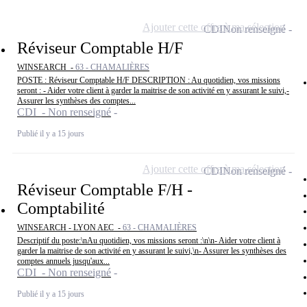
Ajouter cette offre à ma sélection
CDI
Non renseigné
Réviseur Comptable H/F
WINSEARCH -
63 - CHAMALIÈRES
POSTE : Réviseur Comptable H/F DESCRIPTION : Au quotidien, vos missions
seront : - Aider votre client à garder la maitrise de son activité en y assurant le suivi,-
Assurer les synthèses des comptes...
CDI - Non renseigné
Publié il y a 15 jours
Ajouter cette offre à ma sélection
CDI
Non renseigné
Réviseur Comptable F/H -
Comptabilité
WINSEARCH - LYON AEC -
63 - CHAMALIÈRES
Descriptif du poste:\nAu quotidien, vos missions seront :\n\n- Aider votre client à
garder la maitrise de son activité en y assurant le suivi,\n- Assurer les synthèses des
comptes annuels jusqu'aux...
CDI - Non renseigné
Publié il y a 15 jours