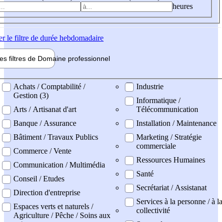
heures
er
le filtre de durée hebdomadaire
les filtres de
Domaine pro
fessionnel
ne professionel
Achats / Comptabilité /
Industrie
Gestion (3)
Informatique /
Arts / Artisanat d'art
Télécommunication
Banque / Assurance
Installation / Maintenance
Bâtiment / Travaux Publics
Marketing / Stratégie
commerciale
Commerce / Vente
Ressources Humaines
Communication / Multimédia
Santé
Conseil / Etudes
Secrétariat / Assistanat
Direction d'entreprise
Services à la personne / à l
Espaces verts et naturels /
collectivité
Agriculture / Pêche / Soins aux