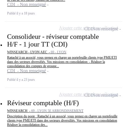
CDI - Non renseigné
Publié il y a 18 jours
Ajouter cette offre à ma sélection
CDI
Non renseigné
Consolideur - réviseur comptable
H/F - 1 jour TT (CDI)
WINSEARCH - LYON AEC -
69 - LYON
Rattaché à un associé, vous prenez en charge un portefeuille clients type PME/ETI
dans des secteurs diversifiés. Vos missions en consolidation: - Réaliser la
consolidation des comptes de groupe...
CDI - Non renseigné
Publié il y a 23 jours
Ajouter cette offre à ma sélection
CDI
Non renseigné
Réviseur comptable (H/F)
WINSEARCH -
69 - LYON 5E ARRONDISSEMENT
Description du poste : Rattaché à un associé, vous prenez en charge un portefeuille
clients type PME/ETI dans des secteurs diversifiés. Vos missions en consolidation
Réaliser la consolidation des...