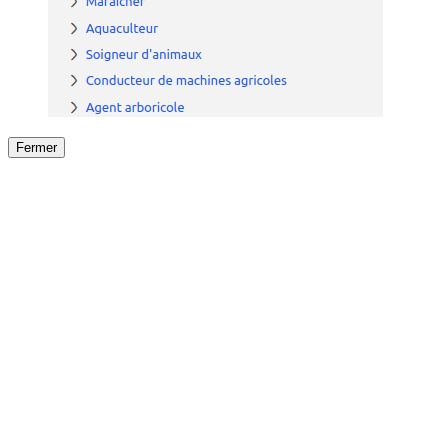
Fermer
Fermer
le détail de l'offre
/
Offre
sur
Offre précéden