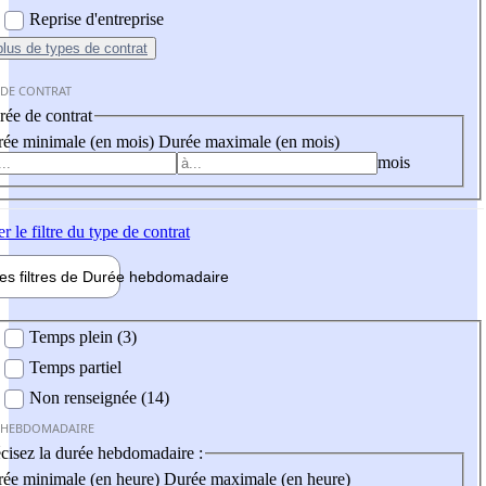
Reprise d'entreprise
plus
de types de contrat
 DE CONTRAT
ée de contrat
ée minimale (en mois)
Durée maximale (en mois)
mois
er
le filtre du type de contrat
les filtres de
Durée hebdo
madaire
 hebdomadaire
Temps plein (3)
Temps partiel
Non renseignée (14)
 HEBDOMADAIRE
cisez la durée hebdomadaire :
ée minimale (en heure)
Durée maximale (en heure)