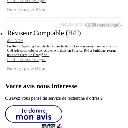
CDI - Non renseigné
Publié il y a plus de 30 jours
Ajouter cette offre à ma sélection
CDI
Non renseigné
Réviseur Comptable (H/F)
69 - LYON
En Bref - Reporting Comptable - Consolidation - Environnement familial - Lyon -
CDI Adsearch, cabinet de recrutement, division Finance, RH et Juridique, recrute
pour son client, un Chargé de...
CDI - Non renseigné
Publié il y a plus de 30 jours
Votre avis nous intéresse
Qu'avez-vous pensé du service de recherche d'offres ?