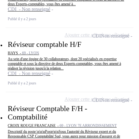
deux Experts-comptables, vous êtes amené à...
CDI - Non renseigné
Publié il y a 2 jours
Ajouter cette offre à ma sélection
CDI
Non renseigné
Réviseur comptable H/F
HAYS -
69 - LYON
Au sein d'une équipe de 30 collaborateurs, dont 20 spécialisés en expertise
comptable et sous la directive de deux Experts-comptables, vous êtes amené à
réaliser la révision jusqu'à la relation...
CDI - Non renseigné
Publié il y a 2 jours
Ajouter cette offre à ma sélection
CDI
Non renseigné
Réviseur Comptable F/H -
Comptabilité
CROIX ROUGE FRANCAISE -
69 - LYON 7E ARRONDISSEMENT
Descriptif du poste:\n\n\nPoste\n\nSous l'autorité du Réviseur expert et du
Responsable CSP Comptabilité Sud, vous aurez pour mission d'assurer et de