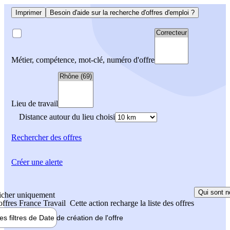
Imprimer
Besoin d'aide sur la recherche d'offres d'emploi ?
Métier, compétence, mot-clé, numéro d'offre
Lieu de travail
Distance autour du lieu choisi
Rechercher
des offres
Créer une alerte
Qui sont n
icher uniquement
 offres France Travail
Cette action recharge la liste des offres
les filtres de
Date de création
de l'offre