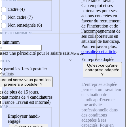
IFICATION
par France travail,
Cap emploi et ses
Cadre (4)
partenaires pour ses
actions concrètes en
Non cadre (7)
faveur du recrutement,
Non renseignée (6)
de l’intégration et de
l’accompagnement de
IRE BRUT MINIMUM
ses collaborateurs en
situation de handicap.
re minimum
Pour en savoir plus,
consultez cet article
.
ssez une périodicité pour le salaire saisi
Entreprise adaptée
NITÉS
Qu'est-ce qu'une
z parmi les 1ers à postuler
entreprise adaptée
résultats
?
urquoi serez-vous parmi les
L'entreprise adaptée
premiers à postuler ?
permet à un travailleur
es de plus de 15 jours,
en situation de
tant moins de 4 candidatures
handicap d'exercer
t France Travail est informé)
une activité
ICAP
professionnelle dans
des conditions
Employeur handi-
adaptées à ses
engagé
capacités. Pour en
Qu'est-ce qu'un