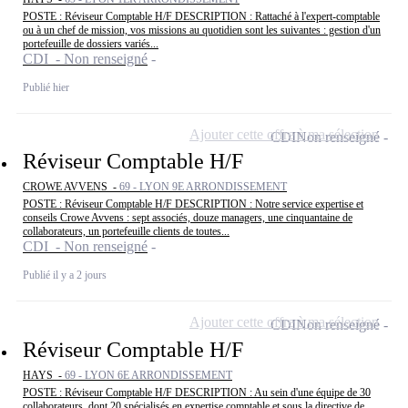
POSTE : Réviseur Comptable H/F DESCRIPTION : Rattaché à l'expert-comptable
ou à un chef de mission, vos missions au quotidien sont les suivantes : gestion d'un
portefeuille de dossiers variés...
CDI - Non renseigné
Publié hier
Ajouter cette offre à ma sélection
CDI
Non renseigné
Réviseur Comptable H/F
CROWE AVVENS -
69 - LYON 9E ARRONDISSEMENT
POSTE : Réviseur Comptable H/F DESCRIPTION : Notre service expertise et
conseils Crowe Avvens : sept associés, douze managers, une cinquantaine de
collaborateurs, un portefeuille clients de toutes...
CDI - Non renseigné
Publié il y a 2 jours
Ajouter cette offre à ma sélection
CDI
Non renseigné
Réviseur Comptable H/F
HAYS -
69 - LYON 6E ARRONDISSEMENT
POSTE : Réviseur Comptable H/F DESCRIPTION : Au sein d'une équipe de 30
collaborateurs, dont 20 spécialisés en expertise comptable et sous la directive de