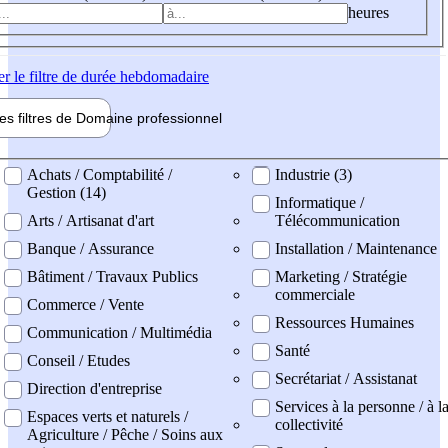
heures
er
le filtre de durée hebdomadaire
les filtres de
Domaine pro
fessionnel
ne professionel
Achats / Comptabilité /
Industrie (3)
Gestion (14)
Informatique /
Arts / Artisanat d'art
Télécommunication
Banque / Assurance
Installation / Maintenance
Bâtiment / Travaux Publics
Marketing / Stratégie
commerciale
Commerce / Vente
Ressources Humaines
Communication / Multimédia
Santé
Conseil / Etudes
Secrétariat / Assistanat
Direction d'entreprise
Services à la personne / à l
Espaces verts et naturels /
collectivité
Agriculture / Pêche / Soins aux