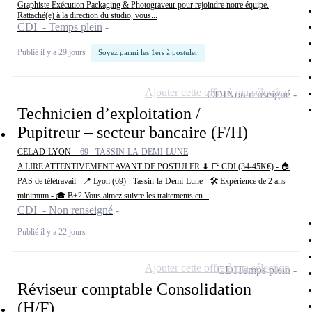
Graphiste Exécution Packaging & Photograveur pour rejoindre notre équipe.
Rattaché(e) à la direction du studio, vous...
CDI - Temps plein
Publié il y a 29 jours
Soyez parmi les 1ers à postuler
Ajouter cette offre à ma sélection
CDI
Non renseigné
Technicien d’exploitation /
Pupitreur – secteur bancaire (F/H)
CELAD-LYON -
69 - TASSIN-LA-DEMI-LUNE
A LIRE ATTENTIVEMENT AVANT DE POSTULER ⬇ 📑 CDI (34-45K€) - 🏠
PAS de télétravail - 📍 Lyon (69) - Tassin-la-Demi-Lune - 🛠 Expérience de 2 ans
minimum - 🎓 B+2 Vous aimez suivre les traitements en...
CDI - Non renseigné
Publié il y a 22 jours
Ajouter cette offre à ma sélection
CDI
Temps plein
Réviseur comptable Consolidation
(H/F)