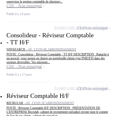
superviser la gestion comptable de plusieurs...
CDI - Non renseigné
Publié il y a 8 jours
Ajouter cette offre à ma sélection
CDI
Non renseigné
Consolideur - Réviseur Comptable
- TT H/F
WINSEARCH -
69 - LYON 9E ARRONDISSEMENT
POSTE : Consolideur - Réviseur Comptable - TT H/F DESCRIPTION : Rattaché à
un associé, vous prenez en charge un portefeuille clients type PME/ETI dans des
secteurs diversifiés. Vos missions...
CDI - Non renseigné
Publié il y a 17 jours
Ajouter cette offre à ma sélection
CDI
Non renseigné
Réviseur Comptable H/F
RECRULAB -
69 - LYON 3E ARRONDISSEMENT
POSTE : Réviseur Comptable H/F DESCRIPTION : PRÉSENTATION DE
L'ENTREPRISE Recrulab, cabinet de recrutement spécialisé recrute pour le compte
de l'un de ses clients, cabinet de conseil et...