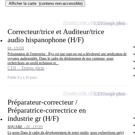
Afficher la carte
(contenu non-accessible)
Ajouter cette offre à ma sélection
CDI
Temps plein
Correcteur/trice et Auditeur/trice
audio hispanophone (H/F)
69 - LYON
Présentation de l'entreprise : Ryo est une start-up qui a développé une application de
voyages audioguidés. Dans le cadre du déploiement de nos contenus, nous
recherchons un profil technique et...
CDI - Temps plein
Publié il y a 16 jours
Ajouter cette offre à ma sélection
CDI
Temps plein
Préparateur-correcteur /
Préparatrice-correctrice en
industrie gr (H/F)
SQUARE -
69 - LYON
Le poste Dans le cadre du développement de notre studio, nous recherchons un(e)