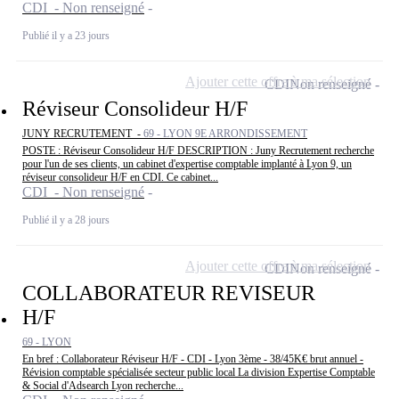
CDI - Non renseigné
Publié il y a 23 jours
Ajouter cette offre à ma sélection
CDI
Non renseigné
Réviseur Consolideur H/F
JUNY RECRUTEMENT -
69 - LYON 9E ARRONDISSEMENT
POSTE : Réviseur Consolideur H/F DESCRIPTION : Juny Recrutement recherche
pour l'un de ses clients, un cabinet d'expertise comptable implanté à Lyon 9, un
réviseur consolideur H/F en CDI. Ce cabinet...
CDI - Non renseigné
Publié il y a 28 jours
Ajouter cette offre à ma sélection
CDI
Non renseigné
COLLABORATEUR REVISEUR
H/F
69 - LYON
En bref : Collaborateur Réviseur H/F - CDI - Lyon 3ème - 38/45K€ brut annuel -
Révision comptable spécialisée secteur public local La division Expertise Comptable
& Social d'Adsearch Lyon recherche...