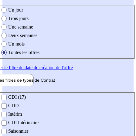
e création de l'offre
Un jour
Trois jours
Une semaine
Deux semaines
Un mois
Toutes les offres
er
le filtre de date de création de l'offre
les filtres de types de
Contrat
de contrat
CDI (17)
CDD
Intérim
CDI Intérimaire
Saisonnier