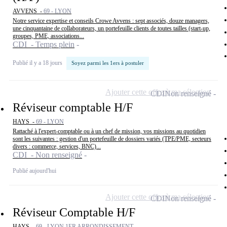
AVVENS -
69 - LYON
Notre service expertise et conseils Crowe Avvens : sept associés, douze managers,
une cinquantaine de collaborateurs, un portefeuille clients de toutes tailles (start-up,
groupes, PME, associations...
CDI - Temps plein
Publié il y a 18 jours
Soyez parmi les 1ers à postuler
Ajouter cette offre à ma sélection
CDI
Non renseigné
Réviseur comptable H/F
HAYS -
69 - LYON
Rattaché à l'expert-comptable ou à un chef de mission, vos missions au quotidien
sont les suivantes : gestion d'un portefeuille de dossiers variés (TPE/PME, secteurs
divers : commerce, services, BNC)...
CDI - Non renseigné
Publié aujourd'hui
Ajouter cette offre à ma sélection
CDI
Non renseigné
Réviseur Comptable H/F
HAYS -
69 - LYON 1ER ARRONDISSEMENT