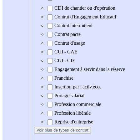
CDI de chantier ou d'opération
Contrat d'Engagement Educatif
Contrat intermittent
Contrat pacte
Contrat d'usage
CUI - CAE
CUI - CIE
Engagement à servir dans la réserve
Franchise
Insertion par l'activ.éco.
Portage salarial
Profession commerciale
Profession libérale
Reprise d'entreprise
Voir plus
de types de contrat