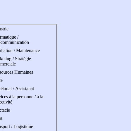
strie
rmatique /
écommunication
allation / Maintenance
eting / Stratégie
merciale
sources Humaines
té
étariat / Assistanat
ices à la personne / à la
ectivité
ctacle
rt
sport / Logistique