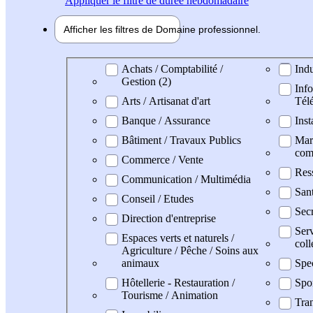
Appliquer
le filtre de durée hebdomadaire
Afficher les filtres de
Domaine pro
fessionnel
Domaine professionel
Achats / Comptabilité /
Indu
Gestion (2)
Info
Arts / Artisanat d'art
Tél
Banque / Assurance
Inst
Bâtiment / Travaux Publics
Mark
com
Commerce / Vente
Res
Communication / Multimédia
San
Conseil / Etudes
Secr
Direction d'entreprise
Serv
Espaces verts et naturels /
coll
Agriculture / Pêche / Soins aux
animaux
Spe
Hôtellerie - Restauration /
Spo
Tourisme / Animation
Tran