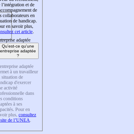
 l’intégration et de
’accompagnement de
s collaborateurs en
tuation de handicap.
ur en savoir plus,
nsultez cet article
.
treprise adaptée
Qu'est-ce qu'une
entreprise adaptée
?
entreprise adaptée
rmet à un travailleur
 situation de
ndicap d'exercer
e activité
ofessionnelle dans
s conditions
aptées à ses
pacités. Pour en
voir plus,
consultez
 site de l’UNEA
.