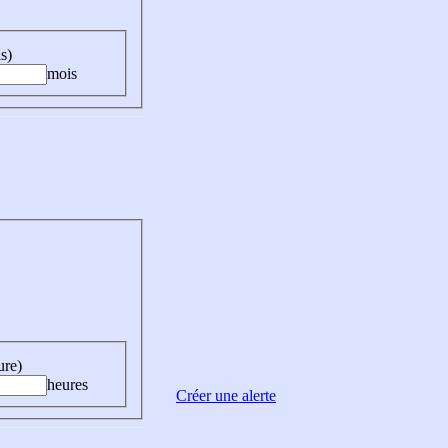
s)
mois
ure)
heures
Créer une alerte