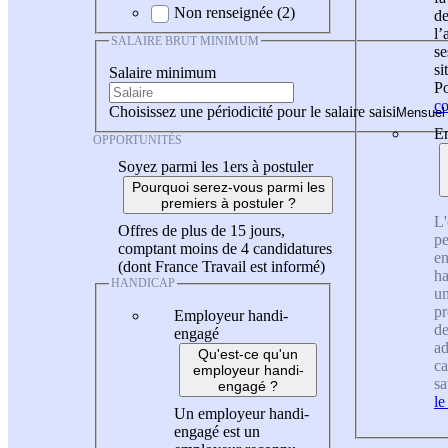
Non renseignée (2)
de
l
SALAIRE BRUT MINIMUM
se
si
Salaire minimum
Po
co
Choisissez une périodicité pour le salaire saisi
En
OPPORTUNITÉS
Soyez parmi les 1ers à postuler
Pourquoi serez-vous parmi les
premiers à postuler ?
L'
Offres de plus de 15 jours,
pe
comptant moins de 4 candidatures
en
(dont France Travail est informé)
ha
HANDICAP
un
pr
Employeur handi-
de
engagé
ad
Qu'est-ce qu'un
ca
employeur handi-
sa
engagé ?
le
Un employeur handi-
engagé est un