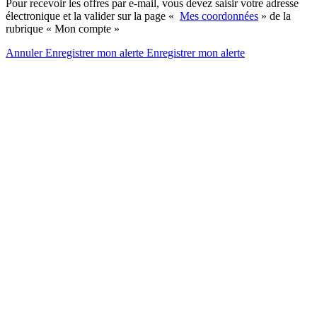
Pour recevoir les offres par e-mail, vous devez saisir votre adresse
électronique et la valider sur la page «
Mes coordonnées
» de la
rubrique « Mon compte »
Annuler
Enregistrer mon alerte
Enregistrer
mon alerte