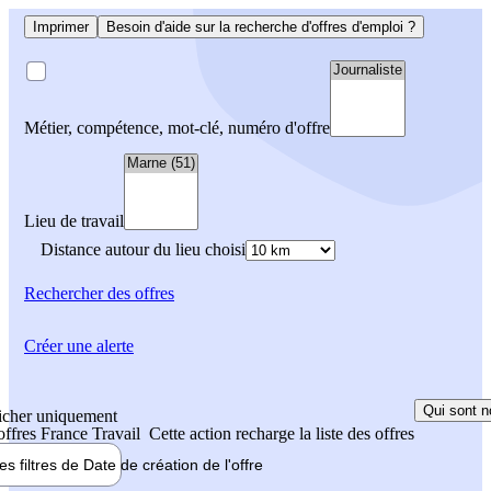
Imprimer
Besoin d'aide sur la recherche d'offres d'emploi ?
Métier, compétence, mot-clé, numéro d'offre
Lieu de travail
Distance autour du lieu choisi
Rechercher
des offres
Créer une alerte
Qui sont n
icher uniquement
 offres France Travail
Cette action recharge la liste des offres
les filtres de
Date de création
de l'offre