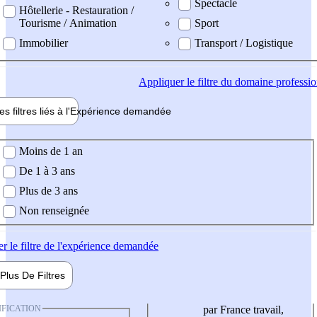
Spectacle
Hôtellerie - Restauration /
Tourisme / Animation
Sport
Immobilier
Transport / Logistique
Appliquer
le filtre du domaine professi
es filtres liés à l'
Expérience
demandée
ience demandée
Moins de 1 an
De 1 à 3 ans
Plus de 3 ans
Non renseignée
er
le filtre de l'expérience demandée
Plus De
Filtres
IFICATION
par France travail,