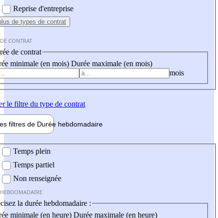
Reprise d'entreprise
plus
de types de contrat
 DE CONTRAT
ée de contrat
ée minimale (en mois)
Durée maximale (en mois)
mois
er
le filtre du type de contrat
les filtres de
Durée hebdo
madaire
 hebdomadaire
Temps plein
Temps partiel
Non renseignée
 HEBDOMADAIRE
cisez la durée hebdomadaire :
ée minimale (en heure)
Durée maximale (en heure)