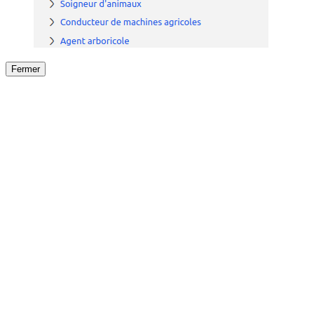
Fermer
Fermer
le détail de l'offre
/
Offre
sur
Offre précéden