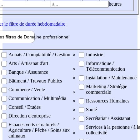
heures
er
le filtre de durée hebdomadaire
les filtres de
Domaine pro
fessionnel
ne professionel
Achats / Comptabilité / Gestion
Industrie
Arts / Artisanat d'art
Informatique /
Télécommunication
Banque / Assurance
Installation / Maintenance
Bâtiment / Travaux Publics
Marketing / Stratégie
Commerce / Vente
commerciale
Communication / Multimédia
Ressources Humaines
Conseil / Etudes
Santé
Direction d'entreprise
Secrétariat / Assistanat
Espaces verts et naturels /
Services à la personne / à l
Agriculture / Pêche / Soins aux
collectivité
animaux