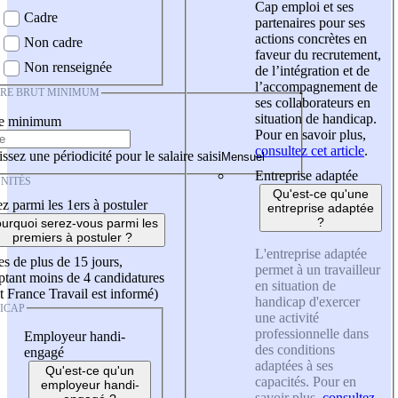
Cap emploi et ses
Cadre
partenaires pour ses
actions concrètes en
Non cadre
faveur du recrutement,
Non renseignée
de l’intégration et de
l’accompagnement de
IRE BRUT MINIMUM
ses collaborateurs en
situation de handicap.
re minimum
Pour en savoir plus,
consultez cet article
.
ssez une périodicité pour le salaire saisi
Entreprise adaptée
NITÉS
Qu'est-ce qu'une
z parmi les 1ers à postuler
entreprise adaptée
?
urquoi serez-vous parmi les
premiers à postuler ?
L'entreprise adaptée
es de plus de 15 jours,
permet à un travailleur
tant moins de 4 candidatures
en situation de
t France Travail est informé)
handicap d'exercer
ICAP
une activité
professionnelle dans
Employeur handi-
des conditions
engagé
adaptées à ses
Qu'est-ce qu'un
capacités. Pour en
employeur handi-
savoir plus,
consultez