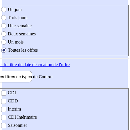
e création de l'offre
Un jour
Trois jours
Une semaine
Deux semaines
Un mois
Toutes les offres
er
le filtre de date de création de l'offre
les filtres de types de
Contrat
de contrat
CDI
CDD
Intérim
CDI Intérimaire
Saisonnier