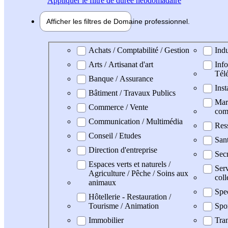
Appliquer
le filtre de durée hebdomadaire
Afficher les filtres de
Domaine pro
fessionnel
Domaine professionel
Achats / Comptabilité / Gestion
Indu
Arts / Artisanat d'art
Info
Tél
Banque / Assurance
Inst
Bâtiment / Travaux Publics
Mark
Commerce / Vente
com
Communication / Multimédia
Res
Conseil / Etudes
San
Direction d'entreprise
Secr
Espaces verts et naturels /
Serv
Agriculture / Pêche / Soins aux
coll
animaux
Spe
Hôtellerie - Restauration /
Tourisme / Animation
Spo
Immobilier
Tran