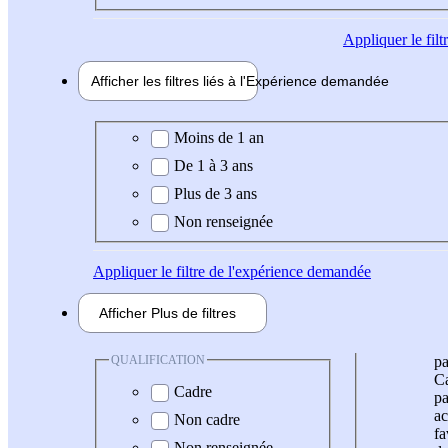
Appliquer
le fil
Afficher les filtres liés à l'
Expérience
demandée
Expérience demandée
Moins de 1 an
De 1 à 3 ans
Plus de 3 ans
Non renseignée
Appliquer
le filtre de l'expérience demandée
Afficher
Plus de
filtres
QUALIFICATION
pa
Ca
Cadre
pa
ac
Non cadre
fa
Non renseignée