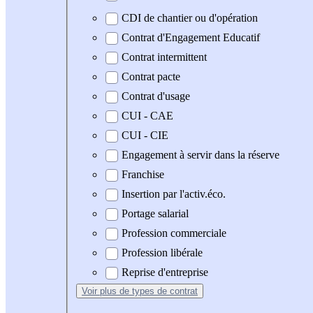
CDI de chantier ou d'opération
Contrat d'Engagement Educatif
Contrat intermittent
Contrat pacte
Contrat d'usage
CUI - CAE
CUI - CIE
Engagement à servir dans la réserve
Franchise
Insertion par l'activ.éco.
Portage salarial
Profession commerciale
Profession libérale
Reprise d'entreprise
Voir plus
de types de contrat