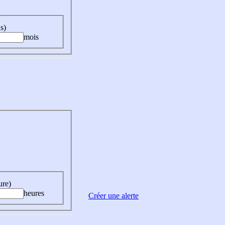
s)
mois
ure)
heures
Créer une alerte