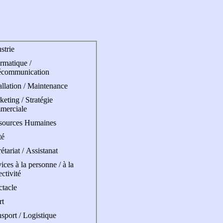
strie
rmatique /
écommunication
allation / Maintenance
eting / Stratégie
merciale
sources Humaines
té
étariat / Assistanat
ices à la personne / à la
ectivité
ctacle
rt
sport / Logistique