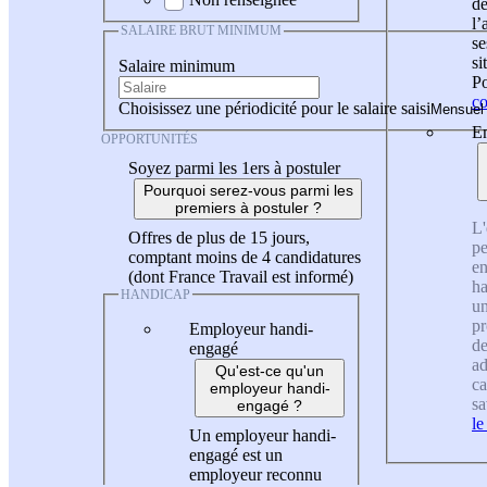
de
l
SALAIRE BRUT MINIMUM
se
si
Salaire minimum
Po
co
Choisissez une périodicité pour le salaire saisi
En
OPPORTUNITÉS
Soyez parmi les 1ers à postuler
Pourquoi serez-vous parmi les
premiers à postuler ?
L'
Offres de plus de 15 jours,
pe
comptant moins de 4 candidatures
en
(dont France Travail est informé)
ha
HANDICAP
un
pr
Employeur handi-
de
engagé
ad
Qu'est-ce qu'un
ca
employeur handi-
sa
engagé ?
le
Un employeur handi-
engagé est un
employeur reconnu