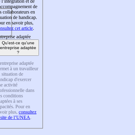
 l’intégration et de
’accompagnement de
s collaborateurs en
tuation de handicap.
ur en savoir plus,
nsultez cet article
.
treprise adaptée
Qu'est-ce qu'une
entreprise adaptée
?
entreprise adaptée
rmet à un travailleur
 situation de
ndicap d'exercer
e activité
ofessionnelle dans
s conditions
aptées à ses
pacités. Pour en
voir plus,
consultez
 site de l’UNEA
.