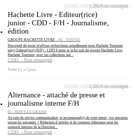
Ajouter cette offre à ma sélection
CDD
Non renseigné
Hachette Livre - Editeur(rice)
junior - CDD - F/H - Journalisme,
édition
GROUPE HACHETTE LIVRE -
92 - VANVES
Descriptif du poste:\n\nNous recherchons actuellement pour Hachette Tourisme
un(e) Editeur(rice) (H/F) - CDD 6 mois.\n \nAu sein du groupe Hachette Livre,
Hachette Tourisme, avec ses collections qui...
CDD - Non renseigné
Publié il y a 3 jours
Ajouter cette offre à ma sélection
CDD
Non renseigné
Alternance - attaché de presse et
journalisme interne F/H
93 - NOISY-LE-GRAND
Au sein du service communication, et accompagné(e) de votre tuteur, vos missions
seront les suivantes :• Rédaction d’articles et de contenus éditoriaux pour les
supports internes de la Direction...
CDD - Non renseigné