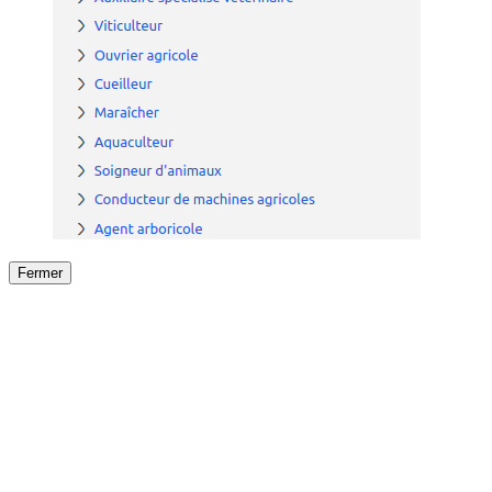
Fermer
Fermer
le détail de l'offre
/
Offre
sur
Offre précéden