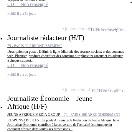
CDI - Non renseigné
Publié il y a 19 jours
Ajouter cette offre à ma sélection
CDI
Non renseigné
Journaliste rédacteur (H/F)
75 - PARIS 9E ARRONDISSEMENT
Description du poste : Définir la ligne éditoriale des réseaux sociaux et des contenus
web. Planifier, produire et diffuser des contenus sur plusieurs canaux et les adapter
à chaque support....
CDI - Non renseigné
Publié il y a 20 jours
Ajouter cette offre à ma sélection
CDI
Temps plein
Journaliste Économie – Jeune
Afrique (H/F)
JEUNE AFRIQUE MEDIA GROUP -
75 - PARIS 16E ARRONDISSEMENT
RESPONSABILITÉS : Le poste Au sein de la Rédaction de Jeune Afrique, le/la
Journaliste Économie contribue à la couverture de l'actualité économique du
continent africain dans toutes ses dimensions...