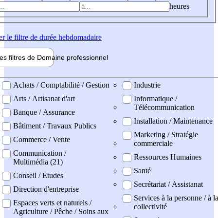
heures
er
le filtre de durée hebdomadaire
les filtres de
Domaine pro
fessionnel
ne professionel
Achats / Comptabilité / Gestion
Industrie
Arts / Artisanat d'art
Informatique /
Télécommunication
Banque / Assurance
Installation / Maintenance
Bâtiment / Travaux Publics
Marketing / Stratégie
Commerce / Vente
commerciale
Communication /
Ressources Humaines
Multimédia (21)
Santé
Conseil / Etudes
Secrétariat / Assistanat
Direction d'entreprise
Services à la personne / à l
Espaces verts et naturels /
collectivité
Agriculture / Pêche / Soins aux