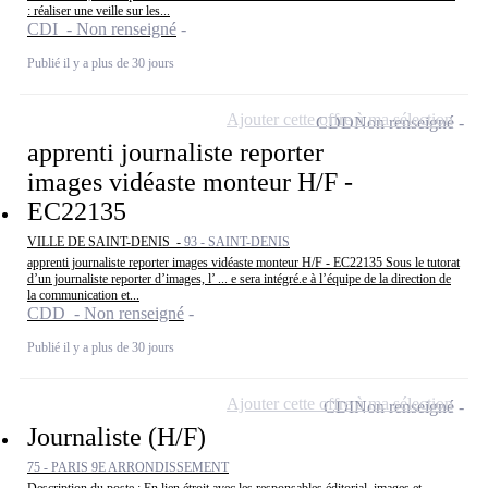
: réaliser une veille sur les...
CDI - Non renseigné
Publié il y a plus de 30 jours
Ajouter cette offre à ma sélection
CDD
Non renseigné
apprenti journaliste reporter
images vidéaste monteur H/F -
EC22135
VILLE DE SAINT-DENIS -
93 - SAINT-DENIS
apprenti journaliste reporter images vidéaste monteur H/F - EC22135 Sous le tutorat
d’un journaliste reporter d’images, l’ ... e sera intégré.e à l’équipe de la direction de
la communication et...
CDD - Non renseigné
Publié il y a plus de 30 jours
Ajouter cette offre à ma sélection
CDI
Non renseigné
Journaliste (H/F)
75 - PARIS 9E ARRONDISSEMENT