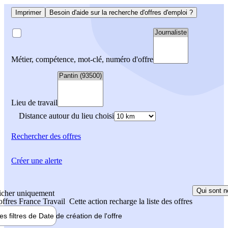
Imprimer
Besoin d'aide sur la recherche d'offres d'emploi ?
Métier, compétence, mot-clé, numéro d'offre
Lieu de travail
Distance autour du lieu choisi
Rechercher
des offres
Créer une alerte
Qui sont n
icher uniquement
 offres France Travail
Cette action recharge la liste des offres
les filtres de
Date de création
de l'offre