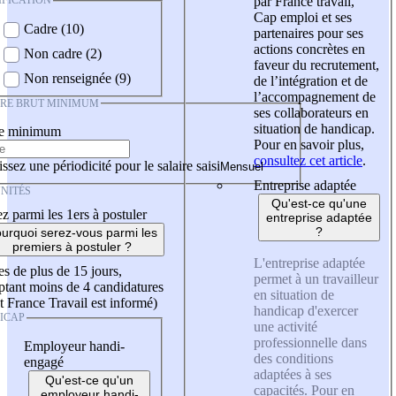
IFICATION
par France travail,
Cap emploi et ses
Cadre (10)
partenaires pour ses
actions concrètes en
Non cadre (2)
faveur du recrutement,
Non renseignée (9)
de l’intégration et de
l’accompagnement de
IRE BRUT MINIMUM
ses collaborateurs en
situation de handicap.
re minimum
Pour en savoir plus,
consultez cet article
.
ssez une périodicité pour le salaire saisi
Entreprise adaptée
NITÉS
Qu'est-ce qu'une
z parmi les 1ers à postuler
entreprise adaptée
?
urquoi serez-vous parmi les
premiers à postuler ?
L'entreprise adaptée
es de plus de 15 jours,
permet à un travailleur
tant moins de 4 candidatures
en situation de
t France Travail est informé)
handicap d'exercer
ICAP
une activité
professionnelle dans
Employeur handi-
des conditions
engagé
adaptées à ses
Qu'est-ce qu'un
capacités. Pour en
employeur handi-