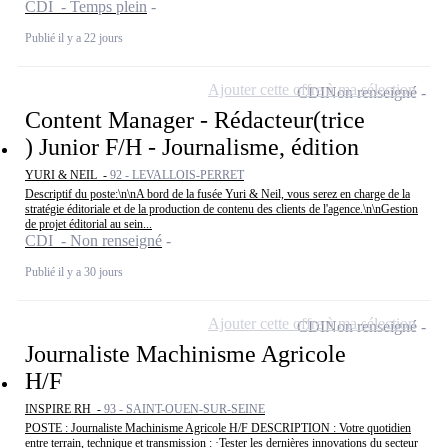
CDI - Temps plein
Publié il y a 22 jours
Ajouter cette offre à ma sélection
CDI
Non renseigné
Content Manager - Rédacteur(trice
) Junior F/H - Journalisme, édition
YURI & NEIL -
92 - LEVALLOIS-PERRET
Descriptif du poste:\n\nA bord de la fusée Yuri & Neil, vous serez en charge de la
stratégie éditoriale et de la production de contenu des clients de l'agence.\n\nGestion
de projet éditorial au sein...
CDI - Non renseigné
Publié il y a 30 jours
Ajouter cette offre à ma sélection
CDI
Non renseigné
Journaliste Machinisme Agricole
H/F
INSPIRE RH -
93 - SAINT-OUEN-SUR-SEINE
POSTE : Journaliste Machinisme Agricole H/F DESCRIPTION : Votre quotidien
entre terrain, technique et transmission : ·Tester les dernières innovations du secteur