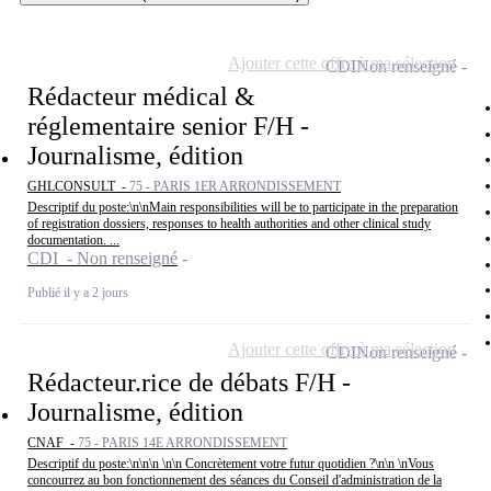
Ajouter cette offre à ma sélection
CDI
Non renseigné
Rédacteur médical &
réglementaire senior F/H -
Journalisme, édition
GHLCONSULT -
75 - PARIS 1ER ARRONDISSEMENT
Descriptif du poste:\n\nMain responsibilities will be to participate in the preparation
of registration dossiers, responses to health authorities and other clinical study
documentation. ...
CDI - Non renseigné
Publié il y a 2 jours
Ajouter cette offre à ma sélection
CDI
Non renseigné
Rédacteur.rice de débats F/H -
Journalisme, édition
CNAF -
75 - PARIS 14E ARRONDISSEMENT
Descriptif du poste:\n\n\n \n\n Concrètement votre futur quotidien ?\n\n \nVous
concourrez au bon fonctionnement des séances du Conseil d'administration de la