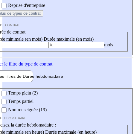
Reprise d'entreprise
plus
de types de contrat
 DE CONTRAT
ée de contrat
ée minimale (en mois)
Durée maximale (en mois)
mois
er
le filtre du type de contrat
les filtres de
Durée hebdo
madaire
 hebdomadaire
Temps plein (2)
Temps partiel
Non renseignée (19)
 HEBDOMADAIRE
cisez la durée hebdomadaire :
ée minimale (en heure)
Durée maximale (en heure)