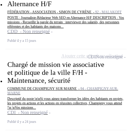
Alternance H/F
FÉDÉRATION - ASSOCIATION - SIMON DE CYRÈNE -
92 - MALAKOFF
POSTE : Journaliste-Rédacteur Web SEO en Alternance H/F DESCRIPTION : Vos
missions - Recueillir la parole du terrain : interviewer des salariés, des personnes
référentes et des habitants des maisons...
CDD - Non renseigné
Publié il y a 15 jours
Ajouter cette offre à ma sélection
CDI
Non renseigné
Chargé de mission vie associative
et politique de la ville F/H -
Maintenance, sécurité
COMMUNE DE CHAMPIGNY SUR MARNE -
94 - CHAMPIGNY-SUR-
MARNE
Descriptif du poste:\n\nSi vous aimez transformer les idées des habitants en projets,
les projets en actions et les actions en réussites collectives, Champigny vous attend
!\n \nVos missions...
CDI - Non renseigné
Publié il y a 24 jours