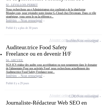
92 - LEVALLOIS-PERRET
Nous recherchons un-e Administrateur-rice confirmé-e de la plateforme
Monday.com, pour rejoindre notre équipe G-Cloud chez Devoteam. Dans ce rôle
stratégique, vous serez le ou la référent-e...
Intérim - Non renseigné
Publié il y a plus de 30 jours
Ajouter cette offre à ma sélection
Intérim
Non renseigné
Auditeur.trice Food Safety
Freelance ou en devenir H/F
94 - ARCUEIL
SGS ICS réalise des audits sous accréditation ou non notamment dans le domaine
de l'alimentaire.Pour nos activités Food, nous recherchons actuellement des
Auditeur.trice Food Safety Freelance pour...
Intérim - Non renseigné
Publié il y a 29 jours
Ajouter cette offre à ma sélection
CDD
Non renseigné
Journaliste-Rédacteur Web SEO en