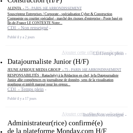
ALENTA -
75 - PARIS 16E ARRONDISSEMENT
Souscripteur Entreprises / Corporate - spécialisation Cyber & Construction
Compagnie ou courtier spécialisé - marché des risques d'entreprise - Poste basé en
Île-de-France LE CONTEXTE Notre...
CDI - Non renseigné
Publié il y a 2 jours
Ajouter cette offre à ma sélection
CDI
Temps plein
Datajournaliste Junior (H/F)
JEUNE AFRIQUE MEDIA GROUP -
75 - PARIS 16E ARRONDISSEMENT
RESPONSABILITÉS : Rattaché(e) à la Rédaction en chef, le/la Datajournaliste
Junior allie compétences en journalisme de données, sens de la visualisation
graphique et intérêt marqué pour les enjeux...
CDI - Temps plein
Publié il y a 17 jours
Ajouter cette offre à ma sélection
Intérim
Non renseigné
Administrateur(rice) confirmé(e)
de la plateforme Monday.com H/F