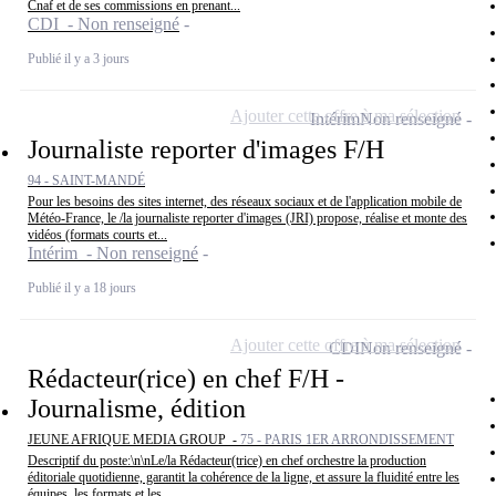
Cnaf et de ses commissions en prenant...
CDI - Non renseigné
Publié il y a 3 jours
Ajouter cette offre à ma sélection
Intérim
Non renseigné
Journaliste reporter d'images F/H
94 - SAINT-MANDÉ
Pour les besoins des sites internet, des réseaux sociaux et de l'application mobile de
Météo-France, le /la journaliste reporter d'images (JRI) propose, réalise et monte des
vidéos (formats courts et...
Intérim - Non renseigné
Publié il y a 18 jours
Ajouter cette offre à ma sélection
CDI
Non renseigné
Rédacteur(rice) en chef F/H -
Journalisme, édition
JEUNE AFRIQUE MEDIA GROUP -
75 - PARIS 1ER ARRONDISSEMENT
Descriptif du poste:\n\nLe/la Rédacteur(trice) en chef orchestre la production
éditoriale quotidienne, garantit la cohérence de la ligne, et assure la fluidité entre les
équipes, les formats et les...