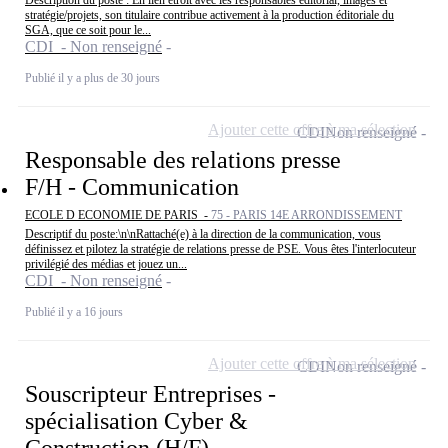
Description du poste : En lien étroit avec les responsables éditorial, images et
stratégie/projets, son titulaire contribue activement à la production éditoriale du
SGA, que ce soit pour le...
CDI - Non renseigné
Publié il y a plus de 30 jours
Ajouter cette offre à ma sélection
CDI
Non renseigné
Responsable des relations presse
F/H - Communication
ECOLE D ECONOMIE DE PARIS -
75 - PARIS 14E ARRONDISSEMENT
Descriptif du poste:\n\nRattaché(e) à la direction de la communication, vous
définissez et pilotez la stratégie de relations presse de PSE. Vous êtes l'interlocuteur
privilégié des médias et jouez un...
CDI - Non renseigné
Publié il y a 16 jours
Ajouter cette offre à ma sélection
CDI
Non renseigné
Souscripteur Entreprises -
spécialisation Cyber &
Construction (H/F)