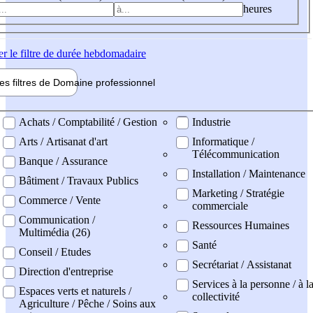
heures
er
le filtre de durée hebdomadaire
les filtres de
Domaine pro
fessionnel
ne professionel
Achats / Comptabilité / Gestion
Industrie
Arts / Artisanat d'art
Informatique /
Télécommunication
Banque / Assurance
Installation / Maintenance
Bâtiment / Travaux Publics
Marketing / Stratégie
Commerce / Vente
commerciale
Communication /
Ressources Humaines
Multimédia (26)
Santé
Conseil / Etudes
Secrétariat / Assistanat
Direction d'entreprise
Services à la personne / à l
Espaces verts et naturels /
collectivité
Agriculture / Pêche / Soins aux