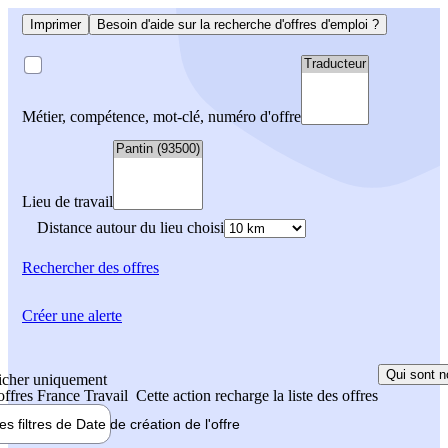
Imprimer
Besoin d'aide sur la recherche d'offres d'emploi ?
Métier, compétence, mot-clé, numéro d'offre
Lieu de travail
Distance autour du lieu choisi
Rechercher
des offres
Créer une alerte
Qui sont n
icher uniquement
 offres France Travail
Cette action recharge la liste des offres
les filtres de
Date de création
de l'offre