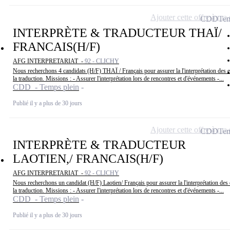
Ajouter cette offre à ma 
CDD
Tem
INTERPRÈTE & TRADUCTEUR THAÏ/
FRANCAIS(H/F)
AFG INTERPRETARIAT -
92 - CLICHY
Nous recherchons 4 candidats (H/F) THAÏ / Français pour assurer la l'interprétation des en
la traduction. Missions : - Assurer l'interprétation lors de rencontres et d'événements -...
CDD - Temps plein
Publié il y a plus de 30 jours
Ajouter cette offre à ma 
CDD
Tem
INTERPRÈTE & TRADUCTEUR
LAOTIEN,/ FRANCAIS(H/F)
AFG INTERPRETARIAT -
92 - CLICHY
Nous recherchons un candidat (H/F) Laotien/ Français pour assurer la l'interprétation des e
la traduction. Missions : - Assurer l'interprétation lors de rencontres et d'événements -...
CDD - Temps plein
Publié il y a plus de 30 jours