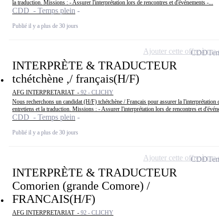
la traduction. Missions : - Assurer l'interprétation lors de rencontres et d'événements -...
CDD - Temps plein
Publié il y a plus de 30 jours
Ajouter cette offre à ma 
CDD
Tem
INTERPRÈTE & TRADUCTEUR
tchétchène ,/ français(H/F)
AFG INTERPRETARIAT -
92 - CLICHY
Nous recherchons un candidat (H/F) tchétchène / Français pour assurer la l'interprétation 
entretiens et la traduction. Missions : - Assurer l'interprétation lors de rencontres et d'évén
CDD - Temps plein
Publié il y a plus de 30 jours
Ajouter cette offre à ma 
CDD
Tem
INTERPRÈTE & TRADUCTEUR
Comorien (grande Comore) /
FRANCAIS(H/F)
AFG INTERPRETARIAT -
92 - CLICHY