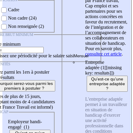
IFICATION
par France travail,
Cap emploi et ses
Cadre
partenaires pour ses
actions concrètes en
Non cadre (24)
faveur du recrutement,
Non renseignée (2)
de l’intégration et de
l’accompagnement de
IRE BRUT MINIMUM
ses collaborateurs en
situation de handicap.
re minimum
Pour en savoir plus,
consultez cet article
.
ssez une périodicité pour le salaire saisi
Entreprise
NITÉS
adaptée (1
[[missing
z parmi les 1ers à postuler
key: resultats]]
)
résultats
Qu'est-ce qu'une
urquoi serez-vous parmi les
entreprise adaptée
premiers à postuler ?
?
es de plus de 15 jours,
L'entreprise adaptée
tant moins de 4 candidatures
permet à un travailleur
t France Travail est informé)
en situation de
ICAP
handicap d'exercer
une activité
Employeur handi-
professionnelle dans
engagé (1)
des conditions
Qu'est-ce qu'un