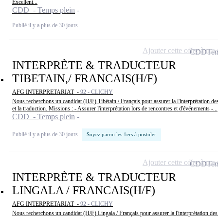
Excellent...
CDD - Temps plein
Publié il y a plus de 30 jours
Ajouter cette offre à ma 
CDD
Tem
INTERPRÈTE & TRADUCTEUR
TIBETAIN,/ FRANCAIS(H/F)
AFG INTERPRETARIAT -
92 - CLICHY
Nous recherchons un candidat (H/F) Tibétain / Français pour assurer la l'interprétation des
et la traduction. Missions : - Assurer l'interprétation lors de rencontres et d'événements -...
CDD - Temps plein
Publié il y a plus de 30 jours
Soyez parmi les 1ers à postuler
Ajouter cette offre à ma 
CDD
Tem
INTERPRÈTE & TRADUCTEUR
LINGALA / FRANCAIS(H/F)
AFG INTERPRETARIAT -
92 - CLICHY
Nous recherchons un candidat (H/F) Lingala / Français pour assurer la l'interprétation des 