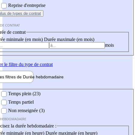
Reprise d'entreprise
plus
de types de contrat
 DE CONTRAT
ée de contrat
ée minimale (en mois)
Durée maximale (en mois)
mois
er
le filtre du type de contrat
les filtres de
Durée hebdo
madaire
 hebdomadaire
Temps plein (23)
Temps partiel
Non renseignée (3)
 HEBDOMADAIRE
cisez la durée hebdomadaire :
ée minimale (en heure)
Durée maximale (en heure)