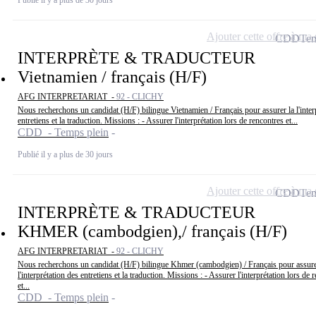
Publié il y a plus de 30 jours
Ajouter cette offre à ma 
CDD
Tem
INTERPRÈTE & TRADUCTEUR
Vietnamien / français (H/F)
AFG INTERPRETARIAT -
92 - CLICHY
Nous recherchons un candidat (H/F) bilingue Vietnamien / Français pour assurer la l'inter
entretiens et la traduction. Missions : - Assurer l'interprétation lors de rencontres et...
CDD - Temps plein
Publié il y a plus de 30 jours
Ajouter cette offre à ma 
CDD
Tem
INTERPRÈTE & TRADUCTEUR
KHMER (cambodgien),/ français (H/F)
AFG INTERPRETARIAT -
92 - CLICHY
Nous recherchons un candidat (H/F) bilingue Khmer (cambodgien) / Français pour assure
l'interprétation des entretiens et la traduction. Missions : - Assurer l'interprétation lors de 
et...
CDD - Temps plein