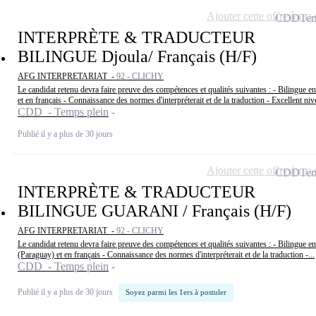
Ajouter cette offre à ma 
CDD
Tem
INTERPRÈTE & TRADUCTEUR
BILINGUE Djoula/ Français (H/F)
AFG INTERPRETARIAT -
92 - CLICHY
Le candidat retenu devra faire preuve des compétences et qualités suivantes : - Bilingu
et en français - Connaissance des normes d'interpréterait et de la traduction - Excellent niv
CDD - Temps plein
Publié il y a plus de 30 jours
Ajouter cette offre à ma 
CDD
Tem
INTERPRÈTE & TRADUCTEUR
BILINGUE GUARANI / Français (H/F)
AFG INTERPRETARIAT -
92 - CLICHY
Le candidat retenu devra faire preuve des compétences et qualités suivantes : - Bilingue e
(Paraguay) et en français - Connaissance des normes d'interpréterait et de la traduction -...
CDD - Temps plein
Publié il y a plus de 30 jours
Soyez parmi les 1ers à postuler