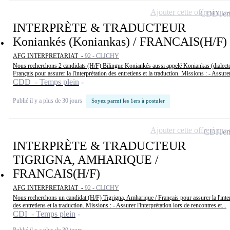
Ajouter cette offre à ma 
CDD
Tem
INTERPRÈTE & TRADUCTEUR
Koniankés (Koniankas) / FRANCAIS(H/F)
AFG INTERPRETARIAT -
92 - CLICHY
Nous recherchons 2 candidats (H/F) Bilingue Koniankés aussi appelé Koniankas (dialect
Français pour assurer la l'interprétation des entretiens et la traduction. Missions : - Assurer
CDD - Temps plein
Publié il y a plus de 30 jours
Soyez parmi les 1ers à postuler
Ajouter cette offre à ma 
CDI
Tem
INTERPRÈTE & TRADUCTEUR
TIGRIGNA, AMHARIQUE /
FRANCAIS(H/F)
AFG INTERPRETARIAT -
92 - CLICHY
Nous recherchons un candidat (H/F) Tigrigna, Amharique / Français pour assurer la l'inte
des entretiens et la traduction. Missions : - Assurer l'interprétation lors de rencontres et...
CDI - Temps plein