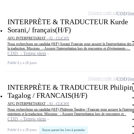
Ajouter cette offre à ma 
CDD
Tem
INTERPRÈTE & TRADUCTEUR Kurde
Sorani,/ français(H/F)
AFG INTERPRETARIAT -
92 - CLICHY
Nous recherchons un candidat (H/F) Sorani/ Français pour assurer la l'interprétation des en
la traduction. Missions : - Assurer l'interprétation lors de rencontres et d'événements -...
CDD - Temps plein
Publié il y a 28 jours
Ajouter cette offre à ma 
CDD
Tem
INTERPRÈTE & TRADUCTEUR Philipin
Tagalog / FRANCAIS(H/F)
AFG INTERPRETARIAT -
92 - CLICHY
Nous recherchons un candidat (H/F) Philippin Tagalog / Français pour assurer la l'interpré
entretiens et la traduction. Missions : - Assurer l'interprétation lors de rencontres et...
CDD - Temps plein
Publié il y a 28 jours
Soyez parmi les 1ers à postuler