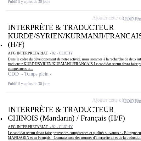
Publié il y a plus de 30 jours
Ajouter cette offre à ma 
CDD
Tem
INTERPRÈTE & TRADUCTEUR
KURDE/SYRIEN/KURMANJI/FRANCAI
(H/F)
AFG INTERPRETARIAT -
92 - CLICHY
Dans le cadre du développement de notre activité, nous sommes à la recherche de deux int
traducteur KURDE/SYRIEN/KURMANJI/FRANCAIS Le candidat retenu devra faire pr
compétences et...
CDD - Temps plein
Publié il y a plus de 30 jours
Ajouter cette offre à ma 
CDD
Tem
INTERPRÈTE & TRADUCTEUR
CHINOIS (Mandarin) / Français (H/F)
AFG INTERPRETARIAT -
92 - CLICHY
Le candidat retenu devra faire preuve des compétences et qualités suivantes : - Bilingue
MANDARIN et en Français - Connaissance des normes d'interpréterait et de la traduction