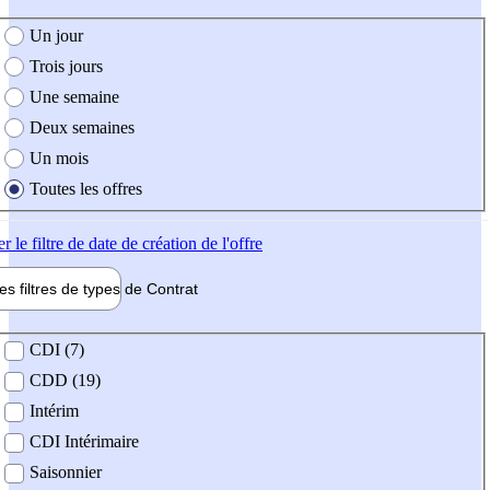
e création de l'offre
Un jour
Trois jours
Une semaine
Deux semaines
Un mois
Toutes les offres
er
le filtre de date de création de l'offre
les filtres de types de
Contrat
de contrat
CDI (7)
CDD (19)
Intérim
CDI Intérimaire
Saisonnier