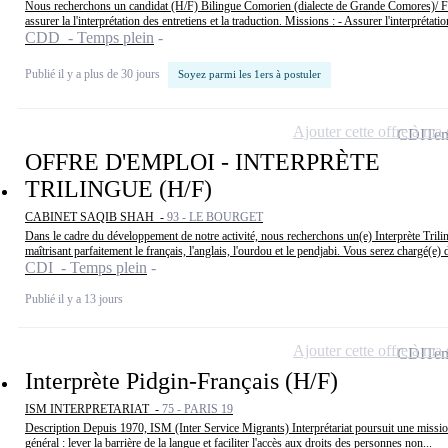
Nous recherchons un candidat (H/F) Bilingue Comorien (dialecte de Grande Comores)/ F
assurer la l'interprétation des entretiens et la traduction. Missions : - Assurer l'interprétatio
CDD - Temps plein
Publié il y a plus de 30 jours
Soyez parmi les 1ers à postuler
Ajouter cette offre à ma 
CDI
Tem
OFFRE D'EMPLOI - INTERPRÈTE
TRILINGUE (H/F)
CABINET SAQIB SHAH -
93 - LE BOURGET
Dans le cadre du développement de notre activité, nous recherchons un(e) Interprète Trili
maîtrisant parfaitement le français, l'anglais, l'ourdou et le pendjabi. Vous serez chargé(e) d
CDI - Temps plein
Publié il y a 13 jours
Ajouter cette offre à ma 
CDI
Tem
Interprète Pidgin-Français (H/F)
ISM INTERPRETARIAT -
75 - PARIS 19
Description Depuis 1970, ISM (Inter Service Migrants) Interprétariat poursuit une mission
général : lever la barrière de la langue et faciliter l'accès aux droits des personnes non...