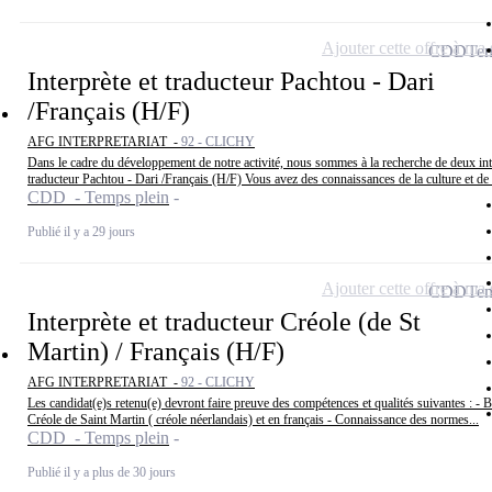
Ajouter cette offre à ma 
CDD
Tem
Interprète et traducteur Pachtou - Dari
/Français (H/F)
AFG INTERPRETARIAT -
92 - CLICHY
Dans le cadre du développement de notre activité, nous sommes à la recherche de deux int
traducteur Pachtou - Dari /Français (H/F) Vous avez des connaissances de la culture et de l
CDD - Temps plein
Publié il y a 29 jours
Ajouter cette offre à ma 
CDD
Tem
Interprète et traducteur Créole (de St
Martin) / Français (H/F)
AFG INTERPRETARIAT -
92 - CLICHY
Les candidat(e)s retenu(e) devront faire preuve des compétences et qualités suivantes : - B
Créole de Saint Martin ( créole néerlandais) et en français - Connaissance des normes...
CDD - Temps plein
Publié il y a plus de 30 jours