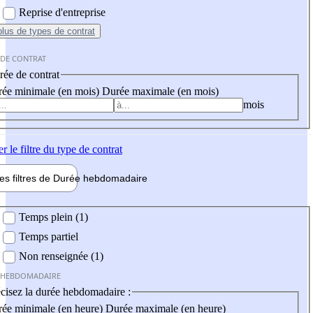
Reprise d'entreprise
plus
de types de contrat
 DE CONTRAT
ée de contrat
ée minimale (en mois)
Durée maximale (en mois)
mois
er
le filtre du type de contrat
les filtres de
Durée hebdo
madaire
 hebdomadaire
Temps plein (1)
Temps partiel
Non renseignée (1)
 HEBDOMADAIRE
cisez la durée hebdomadaire :
ée minimale (en heure)
Durée maximale (en heure)