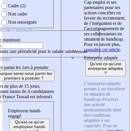
Cap emploi et ses
Cadre (2)
partenaires pour ses
actions concrètes en
Non cadre
faveur du recrutement,
Non renseignée
de l’intégration et de
l’accompagnement de
IRE BRUT MINIMUM
ses collaborateurs en
situation de handicap.
re minimum
Pour en savoir plus,
consultez cet article
.
ssez une périodicité pour le salaire saisi
Entreprise adaptée
NITÉS
Qu'est-ce qu'une
z parmi les 1ers à postuler
entreprise adaptée
?
urquoi serez-vous parmi les
premiers à postuler ?
L'entreprise adaptée
es de plus de 15 jours,
permet à un travailleur
tant moins de 4 candidatures
en situation de
t France Travail est informé)
handicap d'exercer
ICAP
une activité
professionnelle dans
Employeur handi-
des conditions
engagé
adaptées à ses
Qu'est-ce qu'un
capacités. Pour en
employeur handi-
savoir plus,
consultez