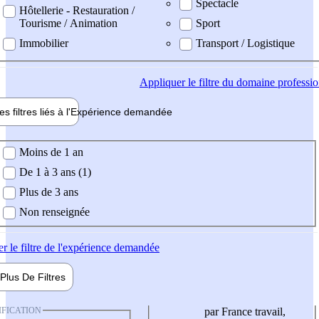
Spectacle
Hôtellerie - Restauration /
Tourisme / Animation
Sport
Immobilier
Transport / Logistique
Appliquer
le filtre du domaine professi
es filtres liés à l'
Expérience
demandée
ience demandée
Moins de 1 an
De 1 à 3 ans (1)
Plus de 3 ans
Non renseignée
er
le filtre de l'expérience demandée
Plus De
Filtres
IFICATION
par France travail,