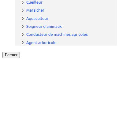
Fermer
Fermer
le détail de l'offre
/
Offre
sur
Offre précéden