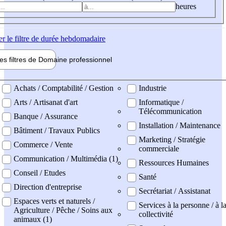
heures
er
le filtre de durée hebdomadaire
les filtres de
Domaine pro
fessionnel
ne professionel
Achats / Comptabilité / Gestion
Industrie
Arts / Artisanat d'art
Informatique /
Télécommunication
Banque / Assurance
Installation / Maintenance
Bâtiment / Travaux Publics
Marketing / Stratégie
Commerce / Vente
commerciale
Communication / Multimédia (1)
Ressources Humaines
Conseil / Etudes
Santé
Direction d'entreprise
Secrétariat / Assistanat
Espaces verts et naturels /
Services à la personne / à l
Agriculture / Pêche / Soins aux
collectivité
animaux (1)