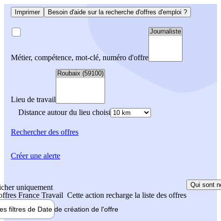
Imprimer
Besoin d'aide sur la recherche d'offres d'emploi ?
Métier, compétence, mot-clé, numéro d'offre
Lieu de travail
Distance autour du lieu choisi
Rechercher
des offres
Créer une alerte
Qui sont n
icher uniquement
 offres France Travail
Cette action recharge la liste des offres
les filtres de
Date de création
de l'offre