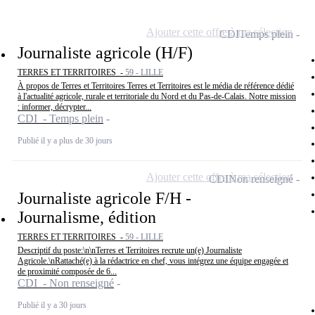
Ajouter cette offre à ma sélection
CDI
Temps plein
Journaliste agricole (H/F)
TERRES ET TERRITOIRES -
59 - LILLE
À propos de Terres et Territoires Terres et Territoires est le média de référence dédié
à l'actualité agricole, rurale et territoriale du Nord et du Pas-de-Calais. Notre mission
: informer, décrypter...
CDI - Temps plein
Publié il y a plus de 30 jours
Ajouter cette offre à ma sélection
CDI
Non renseigné
Journaliste agricole F/H -
Journalisme, édition
TERRES ET TERRITOIRES -
59 - LILLE
Descriptif du poste:\n\nTerres et Territoires recrute un(e) Journaliste
Agricole.\nRattaché(e) à la rédactrice en chef, vous intégrez une équipe engagée et
de proximité composée de 6...
CDI - Non renseigné
Publié il y a 30 jours