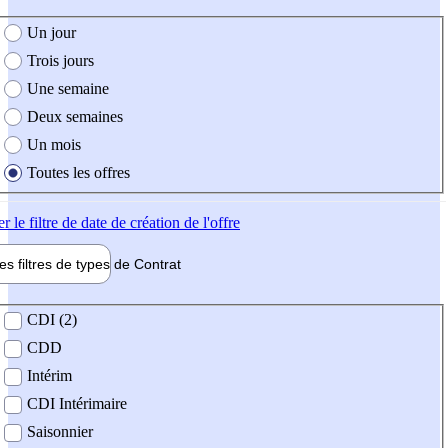
e création de l'offre
Un jour
Trois jours
Une semaine
Deux semaines
Un mois
Toutes les offres
er
le filtre de date de création de l'offre
les filtres de types de
Contrat
de contrat
CDI (2)
CDD
Intérim
CDI Intérimaire
Saisonnier