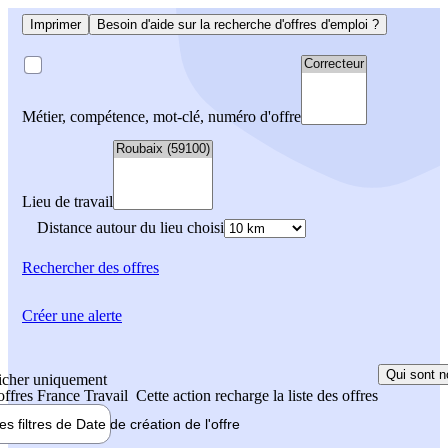
Imprimer
Besoin d'aide sur la recherche d'offres d'emploi ?
Métier, compétence, mot-clé, numéro d'offre
Lieu de travail
Distance autour du lieu choisi
Rechercher
des offres
Créer une alerte
Qui sont n
icher uniquement
 offres France Travail
Cette action recharge la liste des offres
les filtres de
Date de création
de l'offre