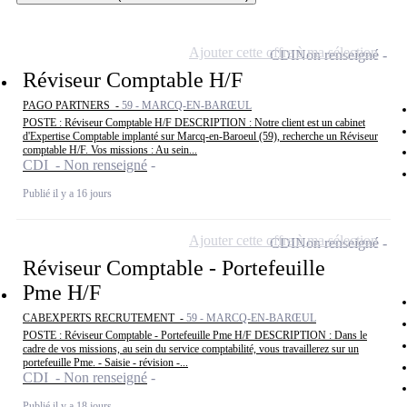
Ajouter cette offre à ma sélection
CDI
Non renseigné
Réviseur Comptable H/F
PAGO PARTNERS -
59 - MARCQ-EN-BARŒUL
POSTE : Réviseur Comptable H/F DESCRIPTION : Notre client est un cabinet
d'Expertise Comptable implanté sur Marcq-en-Baroeul (59), recherche un Réviseur
comptable H/F. Vos missions : Au sein...
CDI - Non renseigné
Publié il y a 16 jours
Ajouter cette offre à ma sélection
CDI
Non renseigné
Réviseur Comptable - Portefeuille
Pme H/F
CABEXPERTS RECRUTEMENT -
59 - MARCQ-EN-BARŒUL
POSTE : Réviseur Comptable - Portefeuille Pme H/F DESCRIPTION : Dans le
cadre de vos missions, au sein du service comptabilité, vous travaillerez sur un
portefeuille Pme. - Saisie - révision -...
CDI - Non renseigné
Publié il y a 18 jours