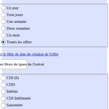
e création de l'offre
Un jour
Trois jours
Une semaine
Deux semaines
Un mois
Toutes les offres
er
le filtre de date de création de l'offre
les filtres de types de
Contrat
de contrat
CDI (6)
CDD
Intérim
CDI Intérimaire
Saisonnier