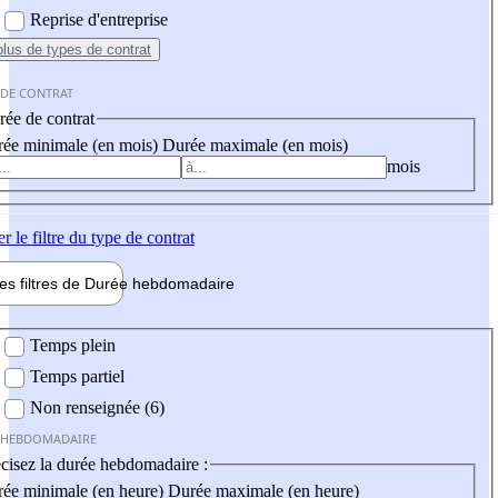
Reprise d'entreprise
plus
de types de contrat
 DE CONTRAT
ée de contrat
ée minimale (en mois)
Durée maximale (en mois)
mois
er
le filtre du type de contrat
les filtres de
Durée hebdo
madaire
 hebdomadaire
Temps plein
Temps partiel
Non renseignée (6)
 HEBDOMADAIRE
cisez la durée hebdomadaire :
ée minimale (en heure)
Durée maximale (en heure)