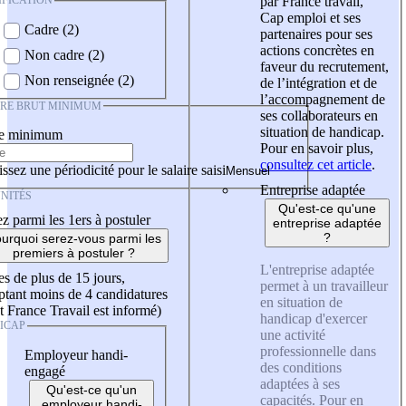
IFICATION
par France travail,
Cap emploi et ses
Cadre (2)
partenaires pour ses
actions concrètes en
Non cadre (2)
faveur du recrutement,
Non renseignée (2)
de l’intégration et de
l’accompagnement de
IRE BRUT MINIMUM
ses collaborateurs en
situation de handicap.
re minimum
Pour en savoir plus,
consultez cet article
.
ssez une périodicité pour le salaire saisi
Entreprise adaptée
NITÉS
Qu'est-ce qu'une
z parmi les 1ers à postuler
entreprise adaptée
?
urquoi serez-vous parmi les
premiers à postuler ?
L'entreprise adaptée
es de plus de 15 jours,
permet à un travailleur
tant moins de 4 candidatures
en situation de
t France Travail est informé)
handicap d'exercer
ICAP
une activité
professionnelle dans
Employeur handi-
des conditions
engagé
adaptées à ses
Qu'est-ce qu'un
capacités. Pour en
employeur handi-