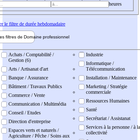
heures
er
le filtre de durée hebdomadaire
les filtres de
Domaine pro
fessionnel
ne professionel
Achats / Comptabilité /
Industrie
Gestion (6)
Informatique /
Arts / Artisanat d'art
Télécommunication
Banque / Assurance
Installation / Maintenance
Bâtiment / Travaux Publics
Marketing / Stratégie
commerciale
Commerce / Vente
Ressources Humaines
Communication / Multimédia
Santé
Conseil / Etudes
Secrétariat / Assistanat
Direction d'entreprise
Services à la personne / à l
Espaces verts et naturels /
collectivité
Agriculture / Pêche / Soins aux