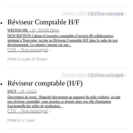
Ajouter cette offre à ma sélection
CDI
Non renseigné
Réviseur Comptable H/F
WEFIND-HR -
59 - TOURCOING
DESCRIPTION Cabinet d’expertise comptable d’environ 80 collaborateurs,
implanté à Tourcoing, recrute un Réviseur Comptable H/F dans le cadre de son
développement. Le cabinet s’appuie sur une...
CDI - Non renseigné
Publié il y a plus de 30 jours
Ajouter cette offre à ma sélection
CDI
Non renseigné
Réviseur comptable (H/F)
SNCF -
59 - LILLE
Description du poste : Rattaché directement au manager du pôle synthèse, en tant
que réviseur comptable, vous assistez ce dernier dans son rôle d'animation
fonctionnelle des pôles de production...
CDI - Non renseigné
Publié il y a 7 jours