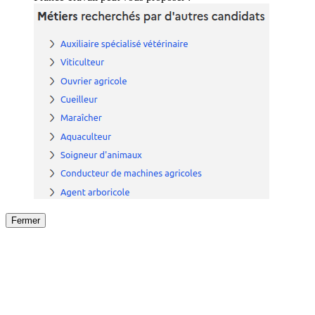
Fermer
Fermer
le détail de l'offre
/
Offre
sur
Offre précéden