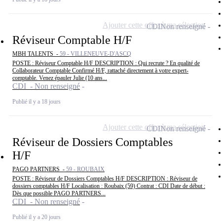
Ajouter cette offre à ma sélection
CDI
Non renseigné
Réviseur Comptable H/F
MBH TALENTS -
59 - VILLENEUVE-D'ASCQ
POSTE : Réviseur Comptable H/F DESCRIPTION : Qui recrute ? En qualité de
Collaborateur Comptable Confirmé H/F, rattaché directement à votre expert-
comptable. Venez épauler Julie (10 ans...
CDI - Non renseigné
Publié il y a 18 jours
Ajouter cette offre à ma sélection
CDI
Non renseigné
Réviseur de Dossiers Comptables
H/F
PAGO PARTNERS -
59 - ROUBAIX
POSTE : Réviseur de Dossiers Comptables H/F DESCRIPTION : Réviseur de
dossiers comptables H/F Localisation : Roubaix (59) Contrat : CDI Date de début :
Dès que possible PAGO PARTNERS...
CDI - Non renseigné
Publié il y a 20 jours