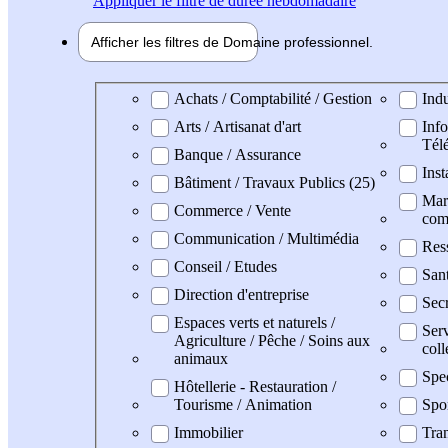
Appliquer
le filtre de durée hebdomadaire
Afficher les filtres de
Domaine pro
fessionnel
Domaine professionel
Achats / Comptabilité / Gestion
Indu
Arts / Artisanat d'art
Info
Tél
Banque / Assurance
Inst
Bâtiment / Travaux Publics (25)
Mark
Commerce / Vente
com
Communication / Multimédia
Res
Conseil / Etudes
San
Direction d'entreprise
Secr
Espaces verts et naturels /
Serv
Agriculture / Pêche / Soins aux
coll
animaux
Spe
Hôtellerie - Restauration /
Tourisme / Animation
Spo
Immobilier
Tran