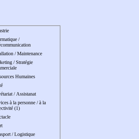
strie
rmatique /
écommunication
allation / Maintenance
eting / Stratégie
merciale
sources Humaines
té
étariat / Assistanat
ices à la personne / à la
ectivité (1)
ctacle
rt
sport / Logistique