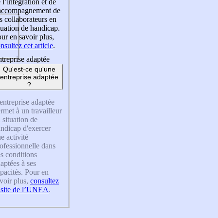
 l’intégration et de
’accompagnement de
s collaborateurs en
tuation de handicap.
ur en savoir plus,
nsultez cet article
.
treprise adaptée
Qu'est-ce qu'une
entreprise adaptée
?
entreprise adaptée
rmet à un travailleur
 situation de
ndicap d'exercer
e activité
ofessionnelle dans
s conditions
aptées à ses
pacités. Pour en
voir plus,
consultez
 site de l’UNEA
.