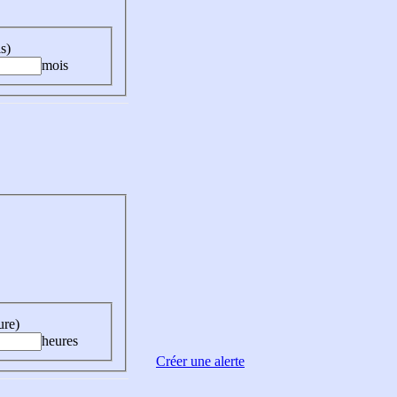
s)
mois
ure)
heures
Créer une alerte