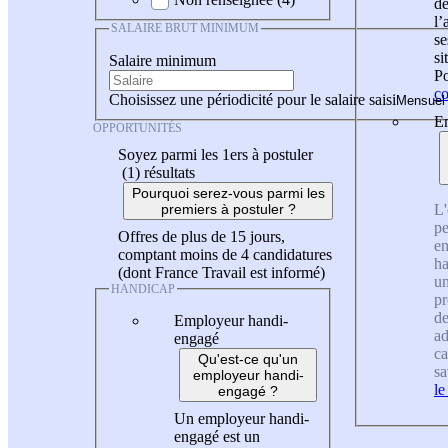
de
l
SALAIRE BRUT MINIMUM
se
si
Salaire minimum
Po
co
Choisissez une périodicité pour le salaire saisi
En
OPPORTUNITÉS
Soyez parmi les 1ers à postuler
(1)
résultats
Pourquoi serez-vous parmi les
L'
premiers à postuler ?
pe
Offres de plus de 15 jours,
en
comptant moins de 4 candidatures
ha
(dont France Travail est informé)
un
HANDICAP
pr
de
Employeur handi-
ad
engagé
ca
Qu'est-ce qu'un
sa
employeur handi-
le
engagé ?
Un employeur handi-
engagé est un