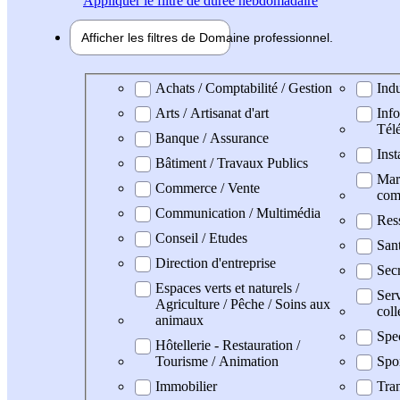
Appliquer
le filtre de durée hebdomadaire
Afficher les filtres de
Domaine pro
fessionnel
Domaine professionel
Achats / Comptabilité / Gestion
Indu
Arts / Artisanat d'art
Info
Tél
Banque / Assurance
Inst
Bâtiment / Travaux Publics
Mark
Commerce / Vente
com
Communication / Multimédia
Res
Conseil / Etudes
San
Direction d'entreprise
Secr
Espaces verts et naturels /
Serv
Agriculture / Pêche / Soins aux
coll
animaux
Spe
Hôtellerie - Restauration /
Tourisme / Animation
Spo
Immobilier
Tran