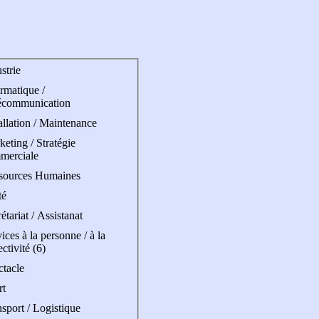
strie
rmatique /
écommunication
allation / Maintenance
eting / Stratégie
merciale
sources Humaines
té
étariat / Assistanat
ices à la personne / à la
ectivité (6)
ctacle
rt
sport / Logistique