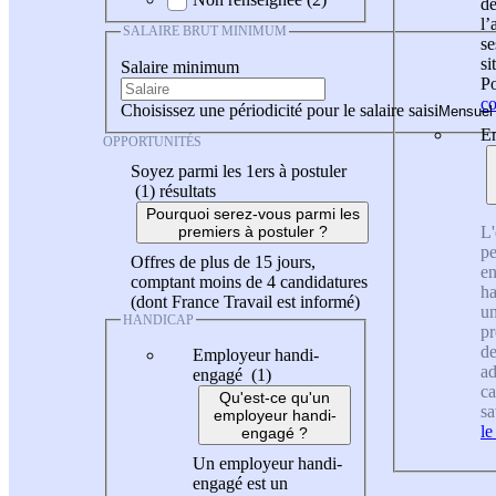
de
l
SALAIRE BRUT MINIMUM
se
si
Salaire minimum
Po
co
Choisissez une périodicité pour le salaire saisi
En
OPPORTUNITÉS
Soyez parmi les 1ers à postuler
(1)
résultats
Pourquoi serez-vous parmi les
L'
premiers à postuler ?
pe
Offres de plus de 15 jours,
en
comptant moins de 4 candidatures
ha
(dont France Travail est informé)
un
HANDICAP
pr
de
Employeur handi-
ad
engagé (1)
ca
Qu'est-ce qu'un
sa
employeur handi-
le
engagé ?
Un employeur handi-
engagé est un