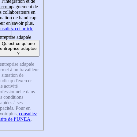
 l’intégration et de
’accompagnement de
s collaborateurs en
tuation de handicap.
ur en savoir plus,
nsultez cet article
.
treprise adaptée
Qu'est-ce qu'une
entreprise adaptée
?
entreprise adaptée
rmet à un travailleur
 situation de
ndicap d'exercer
e activité
ofessionnelle dans
s conditions
aptées à ses
pacités. Pour en
voir plus,
consultez
 site de l’UNEA
.