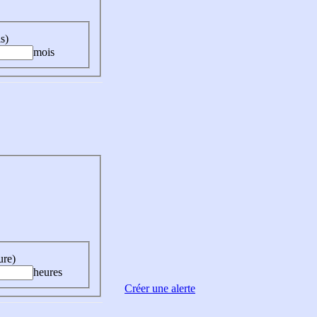
s)
mois
ure)
heures
Créer une alerte