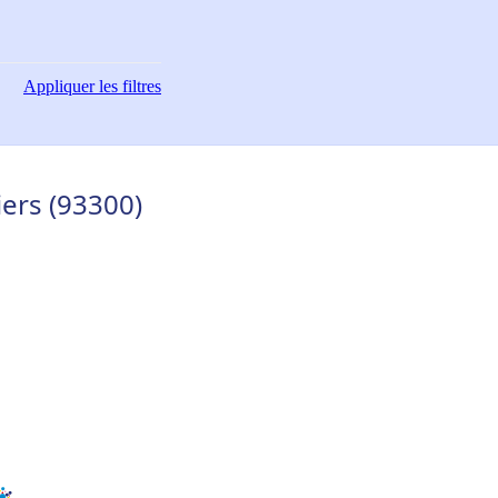
Appliquer
les filtres
iers (93300)