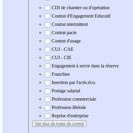
CDI de chantier ou d'opération
Contrat d'Engagement Educatif
Contrat intermittent
Contrat pacte
Contrat d'usage
CUI - CAE
CUI - CIE
Engagement à servir dans la réserve
Franchise
Insertion par l'activ.éco.
Portage salarial
Profession commerciale
Profession libérale
Reprise d'entreprise
Voir plus
de types de contrat