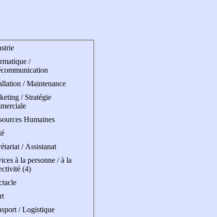
strie
rmatique /
écommunication
allation / Maintenance
eting / Stratégie
merciale
sources Humaines
té
étariat / Assistanat
ices à la personne / à la
ectivité (4)
ctacle
rt
sport / Logistique