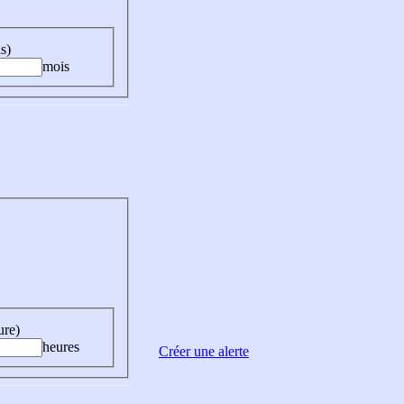
s)
mois
ure)
heures
Créer une alerte