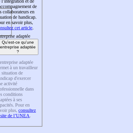
 l’intégration et de
’accompagnement de
s collaborateurs en
tuation de handicap.
ur en savoir plus,
nsultez cet article
.
treprise adaptée
Qu'est-ce qu'une
entreprise adaptée
?
entreprise adaptée
rmet à un travailleur
 situation de
ndicap d'exercer
e activité
ofessionnelle dans
s conditions
aptées à ses
pacités. Pour en
voir plus,
consultez
 site de l’UNEA
.