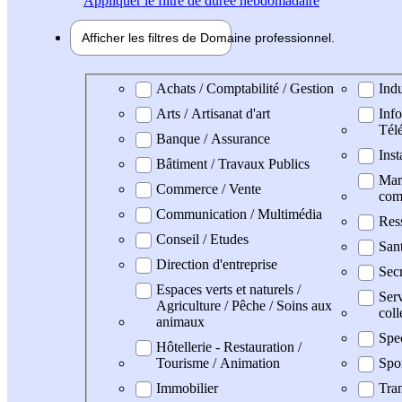
Appliquer
le filtre de durée hebdomadaire
Afficher les filtres de
Domaine pro
fessionnel
Domaine professionel
Achats / Comptabilité / Gestion
Indu
Arts / Artisanat d'art
Info
Tél
Banque / Assurance
Inst
Bâtiment / Travaux Publics
Mark
Commerce / Vente
com
Communication / Multimédia
Res
Conseil / Etudes
San
Direction d'entreprise
Secr
Espaces verts et naturels /
Serv
Agriculture / Pêche / Soins aux
coll
animaux
Spe
Hôtellerie - Restauration /
Tourisme / Animation
Spo
Immobilier
Tran