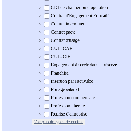
CDI de chantier ou d'opération
Contrat d'Engagement Educatif
Contrat intermittent
Contrat pacte
Contrat d'usage
CUI - CAE
CUI - CIE
Engagement à servir dans la réserve
Franchise
Insertion par l'activ.éco.
Portage salarial
Profession commerciale
Profession libérale
Reprise d'entreprise
Voir plus
de types de contrat