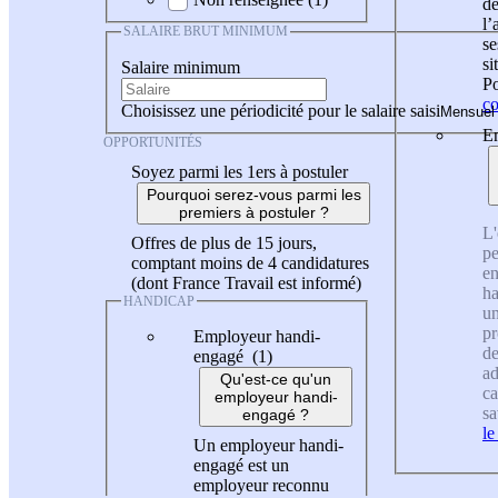
de
l
SALAIRE BRUT MINIMUM
se
si
Salaire minimum
Po
co
Choisissez une périodicité pour le salaire saisi
En
OPPORTUNITÉS
Soyez parmi les 1ers à postuler
Pourquoi serez-vous parmi les
premiers à postuler ?
L'
Offres de plus de 15 jours,
pe
comptant moins de 4 candidatures
en
(dont France Travail est informé)
ha
HANDICAP
un
pr
Employeur handi-
de
engagé (1)
ad
Qu'est-ce qu'un
ca
employeur handi-
sa
engagé ?
le
Un employeur handi-
engagé est un
employeur reconnu