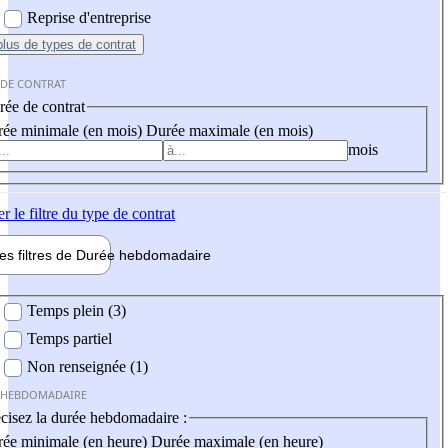
Reprise d'entreprise
plus
de types de contrat
 DE CONTRAT
ée de contrat
ée minimale (en mois)
Durée maximale (en mois)
mois
er
le filtre du type de contrat
les filtres de
Durée hebdo
madaire
 hebdomadaire
Temps plein (3)
Temps partiel
Non renseignée (1)
 HEBDOMADAIRE
cisez la durée hebdomadaire :
ée minimale (en heure)
Durée maximale (en heure)