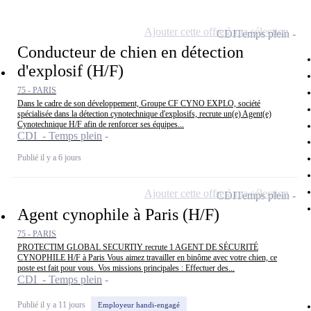
Ajouter cette offre à ma sélection
CDI
Temps plein
Conducteur de chien en détection
d'explosif (H/F)
75 - PARIS
Dans le cadre de son développement, Groupe CF CYNO EXPLO, société
spécialisée dans la détection cynotechnique d'explosifs, recrute un(e) Agent(e)
Cynotechnique H/F afin de renforcer ses équipes...
CDI - Temps plein
Publié il y a 6 jours
Ajouter cette offre à ma sélection
CDI
Temps plein
Agent cynophile à Paris (H/F)
75 - PARIS
PROTECTIM GLOBAL SECURTIY recrute 1 AGENT DE SÉCURITÉ
CYNOPHILE H/F à Paris Vous aimez travailler en binôme avec votre chien, ce
poste est fait pour vous. Vos missions principales : Effectuer des...
CDI - Temps plein
Publié il y a 11 jours
Employeur handi-engagé