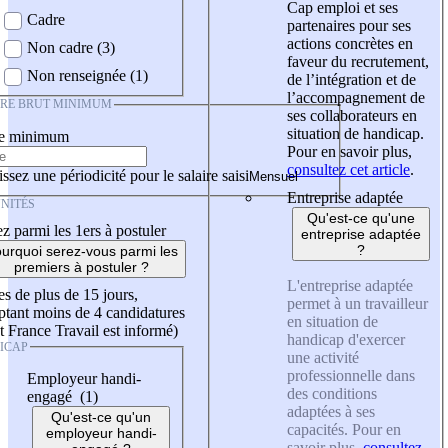
Cap emploi et ses
Cadre
partenaires pour ses
actions concrètes en
Non cadre (3)
faveur du recrutement,
Non renseignée (1)
de l’intégration et de
l’accompagnement de
IRE BRUT MINIMUM
ses collaborateurs en
situation de handicap.
re minimum
Pour en savoir plus,
consultez cet article
.
ssez une périodicité pour le salaire saisi
Entreprise adaptée
NITÉS
Qu'est-ce qu'une
z parmi les 1ers à postuler
entreprise adaptée
?
urquoi serez-vous parmi les
premiers à postuler ?
L'entreprise adaptée
es de plus de 15 jours,
permet à un travailleur
tant moins de 4 candidatures
en situation de
t France Travail est informé)
handicap d'exercer
ICAP
une activité
professionnelle dans
Employeur handi-
des conditions
engagé (1)
adaptées à ses
Qu'est-ce qu'un
capacités. Pour en
employeur handi-
savoir plus,
consultez