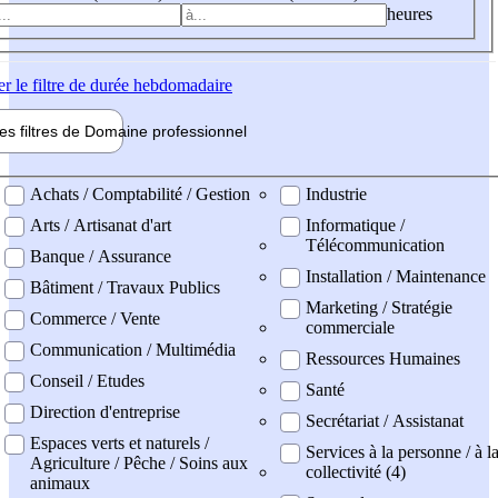
heures
er
le filtre de durée hebdomadaire
les filtres de
Domaine pro
fessionnel
ne professionel
Achats / Comptabilité / Gestion
Industrie
Arts / Artisanat d'art
Informatique /
Télécommunication
Banque / Assurance
Installation / Maintenance
Bâtiment / Travaux Publics
Marketing / Stratégie
Commerce / Vente
commerciale
Communication / Multimédia
Ressources Humaines
Conseil / Etudes
Santé
Direction d'entreprise
Secrétariat / Assistanat
Espaces verts et naturels /
Services à la personne / à l
Agriculture / Pêche / Soins aux
collectivité (4)
animaux