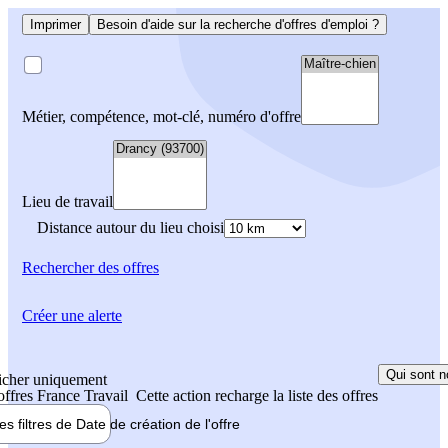
Imprimer
Besoin d'aide sur la recherche d'offres d'emploi ?
Métier, compétence, mot-clé, numéro d'offre
Lieu de travail
Distance autour du lieu choisi
Rechercher
des offres
Créer une alerte
Qui sont n
icher uniquement
 offres France Travail
Cette action recharge la liste des offres
les filtres de
Date de création
de l'offre