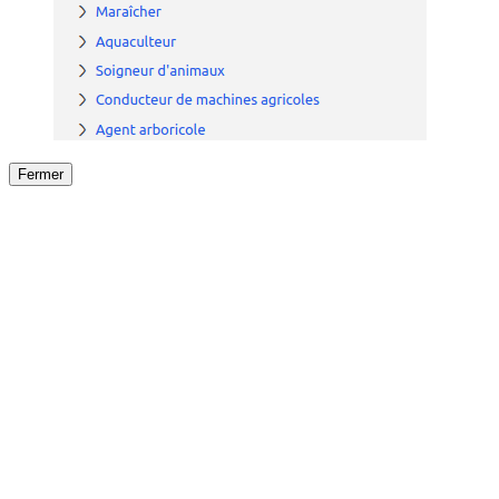
Fermer
Fermer
le détail de l'offre
/
Offre
sur
Offre précéden