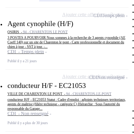
Ajouter cette offre à ma sélection
CDI
Temps plein
Agent cynophile (H/F)
OSIRIS -
94 - CHARENTON LE PONT
3 POSTES A POURVOIR Nous sommes à la recherche de 3 agents cynophile (AE
Coeff 140) sur un site de Charenton le pont - Carte professionnelle et document du
chien à jour - SST à jour. -...
CDI - Temps plein
Publié il y a 21 jours
Ajouter cette offre à ma sélection
CDI
Non renseigné
conducteur H/F - EC21053
VILLE DE CHARENTON LE PONT -
94 - CHARENTON-LE-PONT
conducteur H/F - EC21053 Statut : Cadre d'emploi : adjoints techniques territoriaux,
agents de maîtrise (filière technique - catégorie C) Hiérarchie : Sous l'autorité du
responsable du Garage...
CDI - Non renseigné
Publié il y a plus de 30 jours