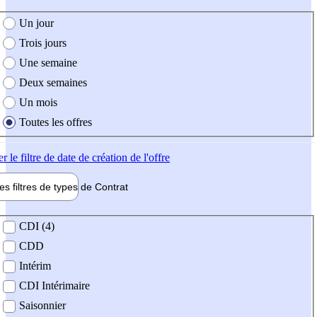
e création de l'offre
Un jour
Trois jours
Une semaine
Deux semaines
Un mois
Toutes les offres
er
le filtre de date de création de l'offre
les filtres de types de
Contrat
de contrat
CDI (4)
CDD
Intérim
CDI Intérimaire
Saisonnier