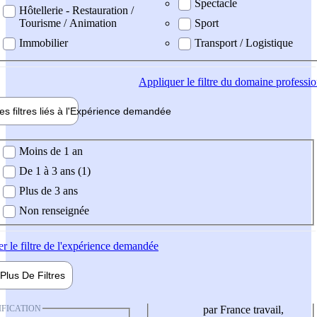
Spectacle
Hôtellerie - Restauration /
Tourisme / Animation
Sport
Immobilier
Transport / Logistique
Appliquer
le filtre du domaine professi
es filtres liés à l'
Expérience
demandée
ience demandée
Moins de 1 an
De 1 à 3 ans (1)
Plus de 3 ans
Non renseignée
er
le filtre de l'expérience demandée
Plus De
Filtres
IFICATION
par France travail,