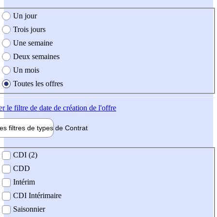
e création de l'offre
Un jour
Trois jours
Une semaine
Deux semaines
Un mois
Toutes les offres
er
le filtre de date de création de l'offre
les filtres de types de
Contrat
de contrat
CDI (2)
CDD
Intérim
CDI Intérimaire
Saisonnier