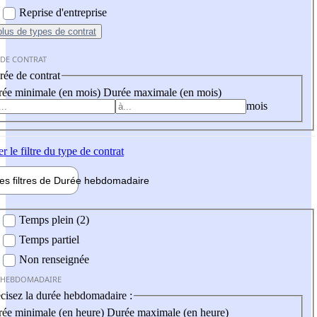
Reprise d'entreprise
plus
de types de contrat
 DE CONTRAT
ée de contrat
ée minimale (en mois)
Durée maximale (en mois)
mois
er
le filtre du type de contrat
les filtres de
Durée hebdo
madaire
 hebdomadaire
Temps plein (2)
Temps partiel
Non renseignée
 HEBDOMADAIRE
cisez la durée hebdomadaire :
ée minimale (en heure)
Durée maximale (en heure)