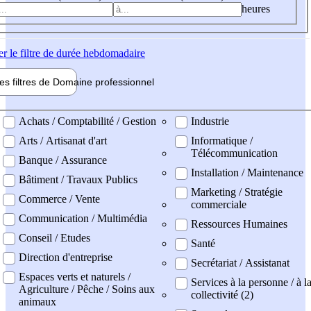
heures
er
le filtre de durée hebdomadaire
les filtres de
Domaine pro
fessionnel
ne professionel
Achats / Comptabilité / Gestion
Industrie
Arts / Artisanat d'art
Informatique /
Télécommunication
Banque / Assurance
Installation / Maintenance
Bâtiment / Travaux Publics
Marketing / Stratégie
Commerce / Vente
commerciale
Communication / Multimédia
Ressources Humaines
Conseil / Etudes
Santé
Direction d'entreprise
Secrétariat / Assistanat
Espaces verts et naturels /
Services à la personne / à l
Agriculture / Pêche / Soins aux
collectivité (2)
animaux