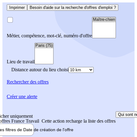
Imprimer
Besoin d'aide sur la recherche d'offres d'emploi ?
Métier, compétence, mot-clé, numéro d'offre
Lieu de travail
Distance autour du lieu choisi
Rechercher
des offres
Créer une alerte
Qui sont n
icher uniquement
 offres France Travail
Cette action recharge la liste des offres
les filtres de
Date de création
de l'offre