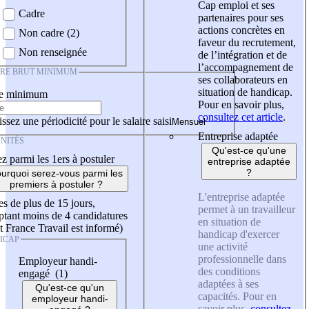
Cap emploi et ses
Cadre
partenaires pour ses
actions concrètes en
Non cadre (2)
faveur du recrutement,
Non renseignée
de l’intégration et de
l’accompagnement de
IRE BRUT MINIMUM
ses collaborateurs en
situation de handicap.
re minimum
Pour en savoir plus,
consultez cet article
.
ssez une périodicité pour le salaire saisi
Entreprise adaptée
NITÉS
Qu'est-ce qu'une
z parmi les 1ers à postuler
entreprise adaptée
?
urquoi serez-vous parmi les
premiers à postuler ?
L'entreprise adaptée
es de plus de 15 jours,
permet à un travailleur
tant moins de 4 candidatures
en situation de
t France Travail est informé)
handicap d'exercer
ICAP
une activité
professionnelle dans
Employeur handi-
des conditions
engagé (1)
adaptées à ses
Qu'est-ce qu'un
capacités. Pour en
employeur handi-
savoir plus,
consultez