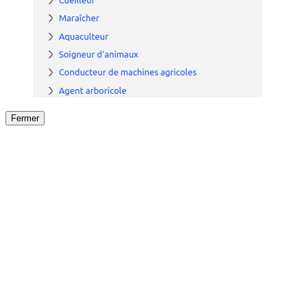
Fermer
Fermer
le détail de l'offre
/
Offre
sur
Offre précéden