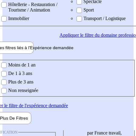
Spectacle
Hôtellerie - Restauration /
Tourisme / Animation
Sport
Immobilier
Transport / Logistique
Appliquer
le filtre du domaine professi
es filtres liés à l'
Expérience
demandée
ience demandée
Moins de 1 an
De 1 à 3 ans
Plus de 3 ans
Non renseignée
er
le filtre de l'expérience demandée
Plus De
Filtres
IFICATION
par France travail,