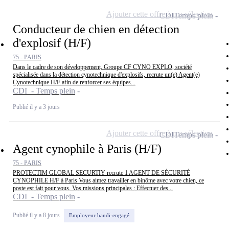
Ajouter cette offre à ma sélection
CDI
Temps plein
Conducteur de chien en détection
d'explosif (H/F)
75 - PARIS
Dans le cadre de son développement, Groupe CF CYNO EXPLO, société
spécialisée dans la détection cynotechnique d'explosifs, recrute un(e) Agent(e)
Cynotechnique H/F afin de renforcer ses équipes...
CDI - Temps plein
Publié il y a 3 jours
Ajouter cette offre à ma sélection
CDI
Temps plein
Agent cynophile à Paris (H/F)
75 - PARIS
PROTECTIM GLOBAL SECURTIY recrute 1 AGENT DE SÉCURITÉ
CYNOPHILE H/F à Paris Vous aimez travailler en binôme avec votre chien, ce
poste est fait pour vous. Vos missions principales : Effectuer des...
CDI - Temps plein
Publié il y a 8 jours
Employeur handi-engagé