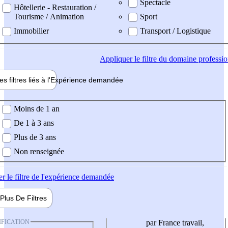
Spectacle
Hôtellerie - Restauration /
Tourisme / Animation
Sport
Immobilier
Transport / Logistique
Appliquer
le filtre du domaine professi
es filtres liés à l'
Expérience
demandée
ience demandée
Moins de 1 an
De 1 à 3 ans
Plus de 3 ans
Non renseignée
er
le filtre de l'expérience demandée
Plus De
Filtres
IFICATION
par France travail,