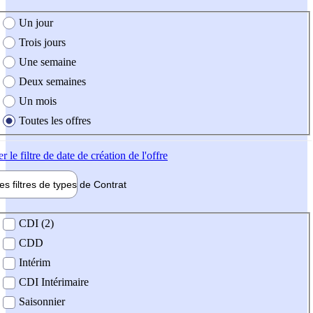
e création de l'offre
Un jour
Trois jours
Une semaine
Deux semaines
Un mois
Toutes les offres
er
le filtre de date de création de l'offre
les filtres de types de
Contrat
de contrat
CDI (2)
CDD
Intérim
CDI Intérimaire
Saisonnier