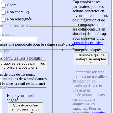
Cap emploi et ses
Cadre
partenaires pour ses
actions concrètes en
Non cadre (2)
faveur du recrutement,
Non renseignée
de l’intégration et de
l’accompagnement de
IRE BRUT MINIMUM
ses collaborateurs en
situation de handicap.
re minimum
Pour en savoir plus,
consultez cet article
.
ssez une périodicité pour le salaire saisi
Entreprise adaptée
NITÉS
Qu'est-ce qu'une
z parmi les 1ers à postuler
entreprise adaptée
?
urquoi serez-vous parmi les
premiers à postuler ?
L'entreprise adaptée
es de plus de 15 jours,
permet à un travailleur
tant moins de 4 candidatures
en situation de
t France Travail est informé)
handicap d'exercer
ICAP
une activité
professionnelle dans
Employeur handi-
des conditions
engagé
adaptées à ses
Qu'est-ce qu'un
capacités. Pour en
employeur handi-
savoir plus,
consultez