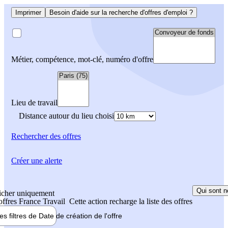
Imprimer
Besoin d'aide sur la recherche d'offres d'emploi ?
Métier, compétence, mot-clé, numéro d'offre
Lieu de travail
Distance autour du lieu choisi
Rechercher
des offres
Créer une alerte
Qui sont n
icher uniquement
 offres France Travail
Cette action recharge la liste des offres
les filtres de
Date de création
de l'offre