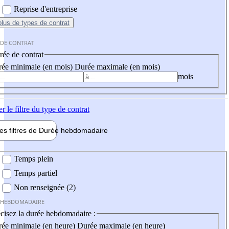
Reprise d'entreprise
plus
de types de contrat
 DE CONTRAT
ée de contrat
ée minimale (en mois)
Durée maximale (en mois)
mois
er
le filtre du type de contrat
les filtres de
Durée hebdo
madaire
 hebdomadaire
Temps plein
Temps partiel
Non renseignée (2)
 HEBDOMADAIRE
cisez la durée hebdomadaire :
ée minimale (en heure)
Durée maximale (en heure)