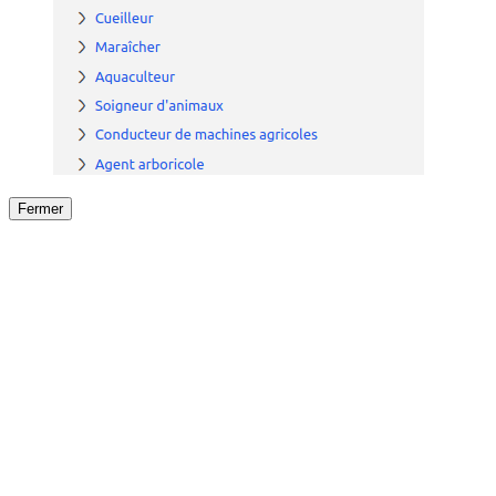
Fermer
Fermer
le détail de l'offre
/
Offre
sur
Offre précéden