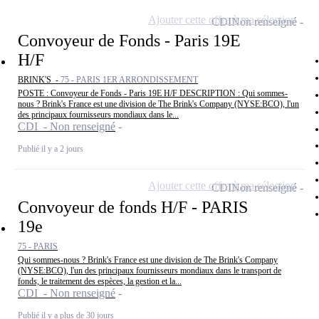
Ajouter cette offre à ma sélection
CDI
Non renseigné
Convoyeur de Fonds - Paris 19E
H/F
BRINK'S -
75 - PARIS 1ER ARRONDISSEMENT
POSTE : Convoyeur de Fonds - Paris 19E H/F DESCRIPTION : Qui sommes-
nous ? Brink's France est une division de The Brink's Company (NYSE:BCO), l'un
des principaux fournisseurs mondiaux dans le...
CDI - Non renseigné
Publié il y a 2 jours
Ajouter cette offre à ma sélection
CDI
Non renseigné
Convoyeur de fonds H/F - PARIS
19e
75 - PARIS
Qui sommes-nous ? Brink's France est une division de The Brink's Company
(NYSE:BCO), l'un des principaux fournisseurs mondiaux dans le transport de
fonds, le traitement des espèces, la gestion et la...
CDI - Non renseigné
Publié il y a plus de 30 jours