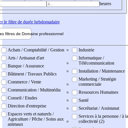
heures
er
le filtre de durée hebdomadaire
les filtres de
Domaine pro
fessionnel
ne professionel
Achats / Comptabilité / Gestion
Industrie
Arts / Artisanat d'art
Informatique /
Télécommunication
Banque / Assurance
Installation / Maintenance
Bâtiment / Travaux Publics
Marketing / Stratégie
Commerce / Vente
commerciale
Communication / Multimédia
Ressources Humaines
Conseil / Etudes
Santé
Direction d'entreprise
Secrétariat / Assistanat
Espaces verts et naturels /
Services à la personne / à l
Agriculture / Pêche / Soins aux
collectivité (2)
animaux