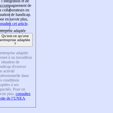
 l’intégration et de
’accompagnement de
s collaborateurs en
tuation de handicap.
ur en savoir plus,
nsultez cet article
.
treprise adaptée
Qu'est-ce qu'une
entreprise adaptée
?
entreprise adaptée
rmet à un travailleur
 situation de
ndicap d'exercer
e activité
ofessionnelle dans
s conditions
aptées à ses
pacités. Pour en
voir plus,
consultez
 site de l’UNEA
.