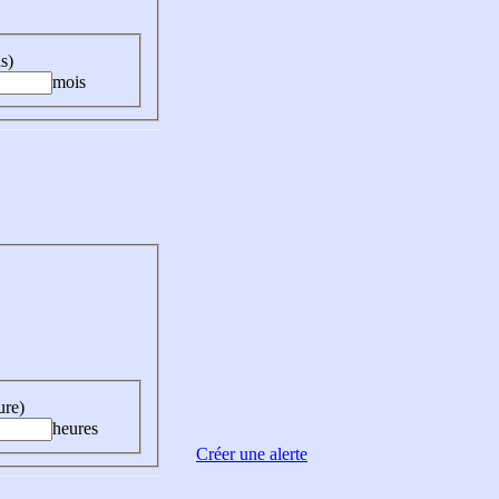
s)
mois
ure)
heures
Créer une alerte