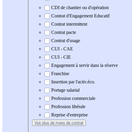
CDI de chantier ou d'opération
Contrat d'Engagement Educatif
Contrat intermittent
Contrat pacte
Contrat d'usage
CUI - CAE
CUI - CIE
Engagement à servir dans la réserve
Franchise
Insertion par l'activ.éco.
Portage salarial
Profession commerciale
Profession libérale
Reprise d'entreprise
Voir plus
de types de contrat