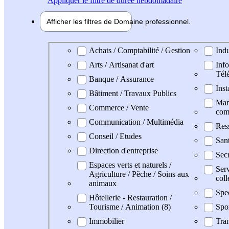
Appliquer
le filtre de durée hebdomadaire
Afficher les filtres de
Domaine pro
fessionnel
Domaine professionel
Achats / Comptabilité / Gestion
Indu
Arts / Artisanat d'art
Info
Tél
Banque / Assurance
Inst
Bâtiment / Travaux Publics
Mark
Commerce / Vente
com
Communication / Multimédia
Res
Conseil / Etudes
San
Direction d'entreprise
Secr
Espaces verts et naturels /
Serv
Agriculture / Pêche / Soins aux
coll
animaux
Spe
Hôtellerie - Restauration /
Tourisme / Animation (8)
Spo
Immobilier
Tran