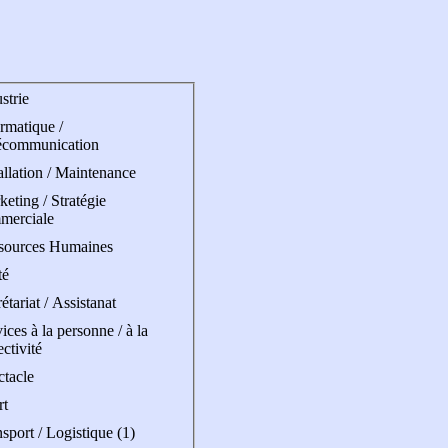
strie
rmatique /
écommunication
allation / Maintenance
eting / Stratégie
merciale
sources Humaines
té
étariat / Assistanat
ices à la personne / à la
ectivité
ctacle
rt
sport / Logistique (1)