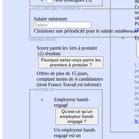
de
l
SALAIRE BRUT MINIMUM
se
si
Salaire minimum
Po
co
Choisissez une périodicité pour le salaire saisi
En
OPPORTUNITÉS
Soyez parmi les 1ers à postuler
(2)
résultats
Pourquoi serez-vous parmi les
L'
premiers à postuler ?
pe
Offres de plus de 15 jours,
en
comptant moins de 4 candidatures
ha
(dont France Travail est informé)
un
HANDICAP
pr
de
Employeur handi-
ad
engagé
ca
Qu'est-ce qu'un
sa
employeur handi-
le
engagé ?
Un employeur handi-
engagé est un