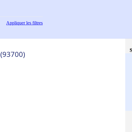
Appliquer
les filtres
S
 (93700)