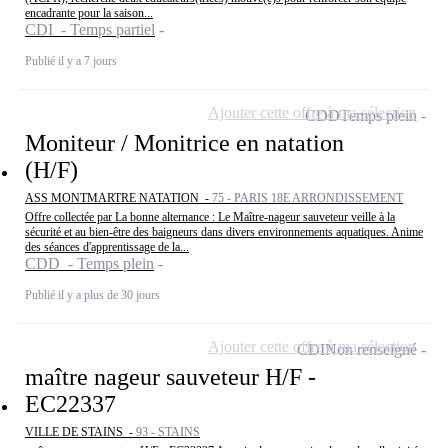
encadrante pour la saison...
CDI - Temps partiel
Publié il y a 7 jours
Ajouter cette offre à ma sélection
CDD
Temps plein
Moniteur / Monitrice en natation
(H/F)
ASS MONTMARTRE NATATION -
75 - PARIS 18E ARRONDISSEMENT
Offre collectée par La bonne alternance : Le Maître-nageur sauveteur veille à la
sécurité et au bien-être des baigneurs dans divers environnements aquatiques. Anime
des séances d'apprentissage de la...
CDD - Temps plein
Publié il y a plus de 30 jours
Ajouter cette offre à ma sélection
CDI
Non renseigné
maître nageur sauveteur H/F -
EC22337
VILLE DE STAINS -
93 - STAINS