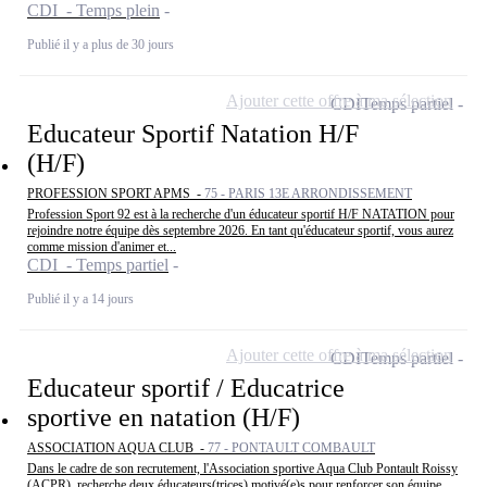
CDI - Temps plein
Publié il y a plus de 30 jours
Ajouter cette offre à ma sélection
CDI
Temps partiel
Educateur Sportif Natation H/F
(H/F)
PROFESSION SPORT APMS -
75 - PARIS 13E ARRONDISSEMENT
Profession Sport 92 est à la recherche d'un éducateur sportif H/F NATATION pour
rejoindre notre équipe dès septembre 2026. En tant qu'éducateur sportif, vous aurez
comme mission d'animer et...
CDI - Temps partiel
Publié il y a 14 jours
Ajouter cette offre à ma sélection
CDI
Temps partiel
Educateur sportif / Educatrice
sportive en natation (H/F)
ASSOCIATION AQUA CLUB -
77 - PONTAULT COMBAULT
Dans le cadre de son recrutement, l'Association sportive Aqua Club Pontault Roissy
(ACPR), recherche deux éducateurs(trices) motivé(e)s pour renforcer son équipe