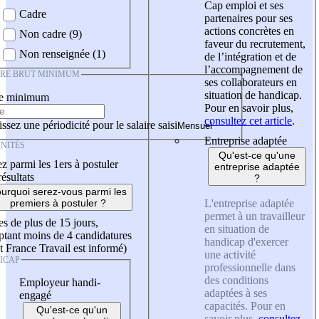
Cap emploi et ses
Cadre
partenaires pour ses
actions concrètes en
Non cadre (9)
faveur du recrutement,
Non renseignée (1)
de l’intégration et de
l’accompagnement de
IRE BRUT MINIMUM
ses collaborateurs en
situation de handicap.
re minimum
Pour en savoir plus,
consultez cet article
.
ssez une périodicité pour le salaire saisi
Entreprise adaptée
NITÉS
Qu'est-ce qu'une
z parmi les 1ers à postuler
entreprise adaptée
résultats
?
urquoi serez-vous parmi les
L'entreprise adaptée
premiers à postuler ?
permet à un travailleur
es de plus de 15 jours,
en situation de
tant moins de 4 candidatures
handicap d'exercer
t France Travail est informé)
une activité
ICAP
professionnelle dans
des conditions
Employeur handi-
adaptées à ses
engagé
capacités. Pour en
Qu'est-ce qu'un
savoir plus,
consultez