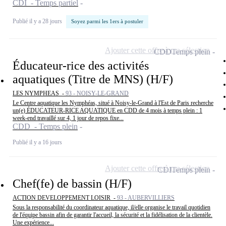
CDI - Temps partiel
Publié il y a 28 jours
Soyez parmi les 1ers à postuler
Ajouter cette offre à ma sélection
CDD
Temps plein
Éducateur-rice des activités
aquatiques (Titre de MNS) (H/F)
LES NYMPHEAS -
93 - NOISY-LE-GRAND
Le Centre aquatique les Nymphéas, situé à Noisy-le-Grand à l'Est de Paris recherche
un(e) ÉDUCATEUR-RICE AQUATIQUE en CDD de 4 mois à temps plein : 1
week-end travaillé sur 4, 1 jour de repos fixe...
CDD - Temps plein
Publié il y a 16 jours
Ajouter cette offre à ma sélection
CDI
Temps plein
Chef(fe) de bassin (H/F)
ACTION DEVELOPPEMENT LOISIR -
93 - AUBERVILLIERS
Sous la responsabilité du coordinateur aquatique, il/elle organise le travail quotidien
de l'équipe bassin afin de garantir l'accueil, la sécurité et la fidélisation de la clientèle.
Une expérience...