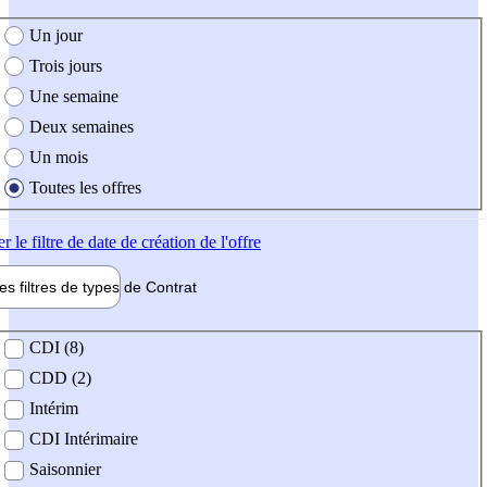
e création de l'offre
Un jour
Trois jours
Une semaine
Deux semaines
Un mois
Toutes les offres
er
le filtre de date de création de l'offre
les filtres de types de
Contrat
de contrat
CDI (8)
CDD (2)
Intérim
CDI Intérimaire
Saisonnier