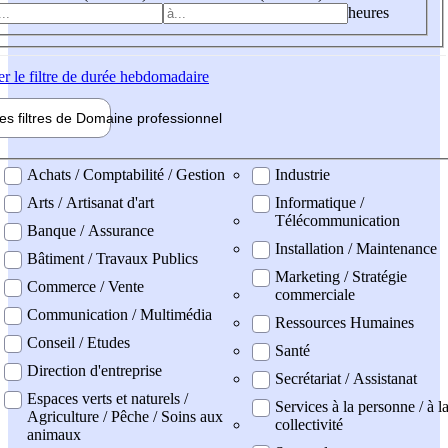
heures
er
le filtre de durée hebdomadaire
les filtres de
Domaine pro
fessionnel
ne professionel
Achats / Comptabilité / Gestion
Industrie
Arts / Artisanat d'art
Informatique /
Télécommunication
Banque / Assurance
Installation / Maintenance
Bâtiment / Travaux Publics
Marketing / Stratégie
Commerce / Vente
commerciale
Communication / Multimédia
Ressources Humaines
Conseil / Etudes
Santé
Direction d'entreprise
Secrétariat / Assistanat
Espaces verts et naturels /
Services à la personne / à l
Agriculture / Pêche / Soins aux
collectivité
animaux