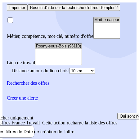
Imprimer
Besoin d'aide sur la recherche d'offres d'emploi ?
Métier, compétence, mot-clé, numéro d'offre
Lieu de travail
Distance autour du lieu choisi
Rechercher
des offres
Créer une alerte
Qui sont n
icher uniquement
 offres France Travail
Cette action recharge la liste des offres
les filtres de
Date de création
de l'offre