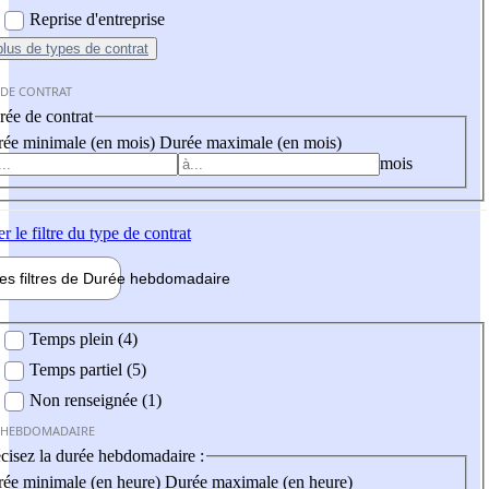
Reprise d'entreprise
plus
de types de contrat
 DE CONTRAT
ée de contrat
ée minimale (en mois)
Durée maximale (en mois)
mois
er
le filtre du type de contrat
les filtres de
Durée hebdo
madaire
 hebdomadaire
Temps plein (4)
Temps partiel (5)
Non renseignée (1)
 HEBDOMADAIRE
cisez la durée hebdomadaire :
ée minimale (en heure)
Durée maximale (en heure)