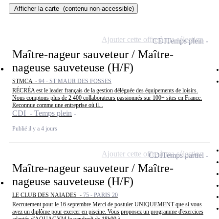
Afficher la carte
(contenu non-accessible)
Ajouter cette offre à ma sélection
CDI
Temps plein
Maître-nageur sauveteur / Maître-
nageuse sauveteuse (H/F)
STMCA -
94 - ST MAUR DES FOSSES
RÉCRÉA est le leader français de la gestion déléguée des équipements de loisirs.
Nous comptons plus de 2 400 collaborateurs passionnés sur 100+ sites en France.
Reconnue comme une entreprise où il...
CDI - Temps plein
Publié il y a 4 jours
Ajouter cette offre à ma sélection
CDI
Temps partiel
Maître-nageur sauveteur / Maître-
nageuse sauveteuse (H/F)
LE CLUB DES NAIADES -
75 - PARIS 20
Recrutement pour le 16 septembre Merci de postuler UNIQUEMENT que si vous
avez un diplôme pour exercer en piscine. Vous proposez un programme d'exercices