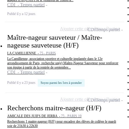
adaptés d'AQUAGYM le vendredi de 18h00 à...
CDI - Temps partiel
Publié il y a 12 jours
Ajouter cette offre à ma sélection
CDI
Temps partiel
Maître-nageur sauveteur / Maître-
nageuse sauveteuse (H/F)
LA CAMILLIENNE -
75 - PARIS
La Camillienne, association sportive et culturelle implantée dans le 12e
arrondissement de Paris, recherche un(e) Maître-Nageur Sauveteur pour renforcer
son équipe à partir de la rentrée de septembre...
CDI - Temps partiel
Publié il y a 23 jours
Soyez parmi les 1ers à postuler
Ajouter cette offre à ma sélection
CDI
Temps partiel
Recherchons maitre-nageur (H/F)
AMICALE DES JUIFS DE JERBA -
75 - PARIS 19
Recherchons 1 maitre-nageur (H/F) pour encadrer des élèves de collège le mardi
soir de 21h30 à 22h30