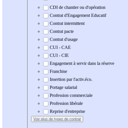
CDI de chantier ou d'opération
Contrat d'Engagement Educatif
Contrat intermittent
Contrat pacte
Contrat d'usage
CUI - CAE
CUI - CIE
Engagement à servir dans la réserve
Franchise
Insertion par l'activ.éco.
Portage salarial
Profession commerciale
Profession libérale
Reprise d'entreprise
Voir plus
de types de contrat