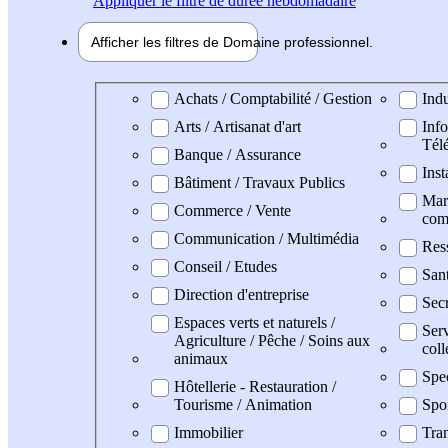
Appliquer
le filtre de durée hebdomadaire
Afficher les filtres de
Domaine pro
fessionnel
Domaine professionel
Achats / Comptabilité / Gestion
Indu
Arts / Artisanat d'art
Info
Tél
Banque / Assurance
Inst
Bâtiment / Travaux Publics
Mark
Commerce / Vente
com
Communication / Multimédia
Res
Conseil / Etudes
San
Direction d'entreprise
Secr
Espaces verts et naturels /
Serv
Agriculture / Pêche / Soins aux
coll
animaux
Spe
Hôtellerie - Restauration /
Tourisme / Animation
Spo
Immobilier
Tran