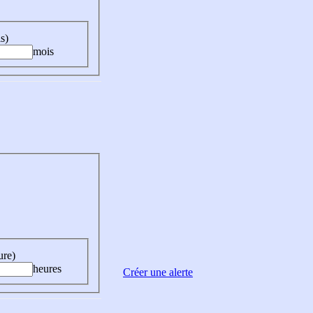
s)
mois
ure)
heures
Créer une alerte