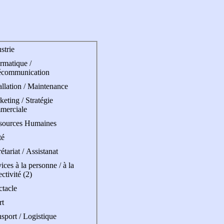
strie
rmatique /
écommunication
allation / Maintenance
eting / Stratégie
merciale
sources Humaines
té
étariat / Assistanat
ices à la personne / à la
ectivité (2)
ctacle
rt
sport / Logistique