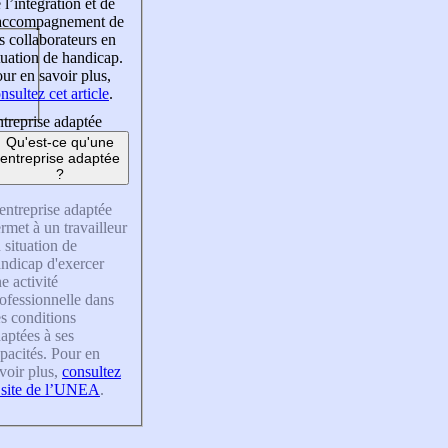
 l’intégration et de
’accompagnement de
s collaborateurs en
tuation de handicap.
ur en savoir plus,
nsultez cet article
.
treprise adaptée
Qu'est-ce qu'une
entreprise adaptée
?
entreprise adaptée
rmet à un travailleur
 situation de
ndicap d'exercer
e activité
ofessionnelle dans
s conditions
aptées à ses
pacités. Pour en
voir plus,
consultez
 site de l’UNEA
.