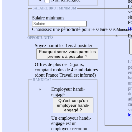
de
l
SALAIRE BRUT MINIMUM
se
si
Salaire minimum
Po
co
Choisissez une périodicité pour le salaire saisi
En
OPPORTUNITÉS
Soyez parmi les 1ers à postuler
Pourquoi serez-vous parmi les
premiers à postuler ?
L'
Offres de plus de 15 jours,
pe
comptant moins de 4 candidatures
en
(dont France Travail est informé)
ha
HANDICAP
un
pr
Employeur handi-
de
engagé
ad
Qu'est-ce qu'un
ca
employeur handi-
sa
engagé ?
le
Un employeur handi-
engagé est un
employeur reconnu