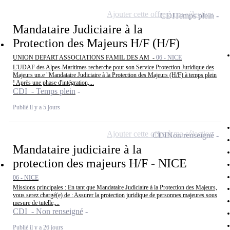
Ajouter cette offre à ma sélection
CDI
Temps plein
Mandataire Judiciaire à la
Protection des Majeurs H/F (H/F)
UNION DEPART ASSOCIATIONS FAMIL DES AM -
06 - NICE
L'UDAF des Alpes-Maritimes recherche pour son Service Protection Juridique des
Majeurs un.e "Mandataire Judiciaire à la Protection des Majeurs (H/F) à temps plein
! Après une phase d'intégration,...
CDI - Temps plein
Publié il y a 5 jours
Ajouter cette offre à ma sélection
CDI
Non renseigné
Mandataire judiciaire à la
protection des majeurs H/F - NICE
06 - NICE
Missions principales : En tant que Mandataire Judiciaire à la Protection des Majeurs,
vous serez chargé(e) de : Assurer la protection juridique de personnes majeures sous
mesure de tutelle,...
CDI - Non renseigné
Publié il y a 26 jours