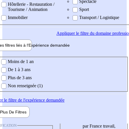
Spectacle
Hôtellerie - Restauration /
Tourisme / Animation
Sport
Immobilier
Transport / Logistique
Appliquer
le filtre du domaine professi
es filtres liés à l'
Expérience
demandée
ience demandée
Moins de 1 an
De 1 à 3 ans
Plus de 3 ans
Non renseignée (1)
er
le filtre de l'expérience demandée
Plus De
Filtres
IFICATION
par France travail,