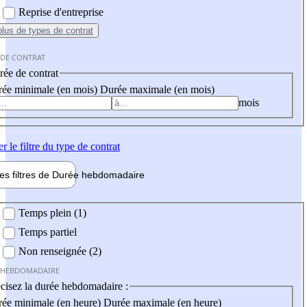
Reprise d'entreprise
plus
de types de contrat
 DE CONTRAT
ée de contrat
ée minimale (en mois)
Durée maximale (en mois)
mois
er
le filtre du type de contrat
les filtres de
Durée hebdo
madaire
 hebdomadaire
Temps plein (1)
Temps partiel
Non renseignée (2)
 HEBDOMADAIRE
cisez la durée hebdomadaire :
ée minimale (en heure)
Durée maximale (en heure)