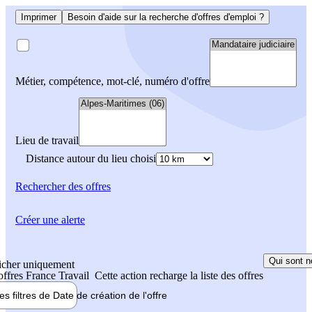
Imprimer
Besoin d'aide sur la recherche d'offres d'emploi ?
Métier, compétence, mot-clé, numéro d'offre
Lieu de travail
Distance autour du lieu choisi
Rechercher
des offres
Créer une alerte
Qui sont n
icher uniquement
 offres France Travail
Cette action recharge la liste des offres
les filtres de
Date de création
de l'offre