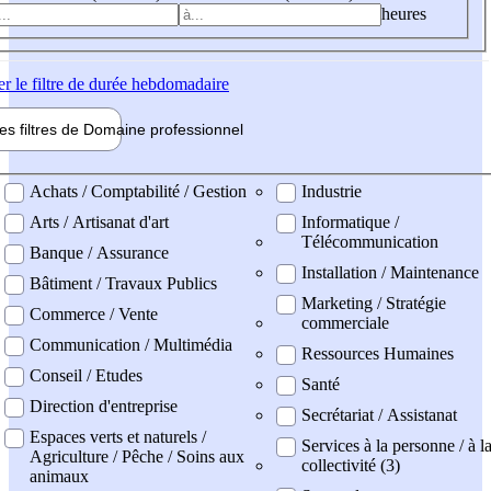
heures
er
le filtre de durée hebdomadaire
les filtres de
Domaine pro
fessionnel
ne professionel
Achats / Comptabilité / Gestion
Industrie
Arts / Artisanat d'art
Informatique /
Télécommunication
Banque / Assurance
Installation / Maintenance
Bâtiment / Travaux Publics
Marketing / Stratégie
Commerce / Vente
commerciale
Communication / Multimédia
Ressources Humaines
Conseil / Etudes
Santé
Direction d'entreprise
Secrétariat / Assistanat
Espaces verts et naturels /
Services à la personne / à l
Agriculture / Pêche / Soins aux
collectivité (3)
animaux