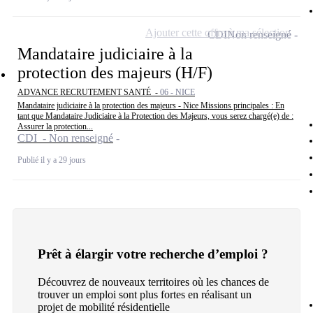
Ajouter cette offre à ma sélection
CDI
Non renseigné
Mandataire judiciaire à la
protection des majeurs (H/F)
ADVANCE RECRUTEMENT SANTÉ -
06 - NICE
Mandataire judiciaire à la protection des majeurs - Nice Missions principales : En
tant que Mandataire Judiciaire à la Protection des Majeurs, vous serez chargé(e) de :
Assurer la protection...
CDI - Non renseigné
Publié il y a 29 jours
Prêt à élargir votre recherche d’emploi ?
Découvrez de nouveaux territoires où les chances de
trouver un emploi sont plus fortes en réalisant un
projet de mobilité résidentielle