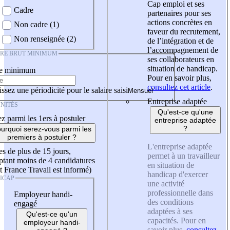
Cap emploi et ses
Cadre
partenaires pour ses
actions concrètes en
Non cadre (1)
faveur du recrutement,
Non renseignée (2)
de l’intégration et de
l’accompagnement de
IRE BRUT MINIMUM
ses collaborateurs en
situation de handicap.
re minimum
Pour en savoir plus,
consultez cet article
.
ssez une périodicité pour le salaire saisi
Entreprise adaptée
NITÉS
Qu'est-ce qu'une
z parmi les 1ers à postuler
entreprise adaptée
?
urquoi serez-vous parmi les
premiers à postuler ?
L'entreprise adaptée
es de plus de 15 jours,
permet à un travailleur
tant moins de 4 candidatures
en situation de
t France Travail est informé)
handicap d'exercer
ICAP
une activité
professionnelle dans
Employeur handi-
des conditions
engagé
adaptées à ses
Qu'est-ce qu'un
capacités. Pour en
employeur handi-
savoir plus,
consultez