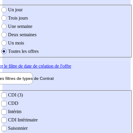
e création de l'offre
Un jour
Trois jours
Une semaine
Deux semaines
Un mois
Toutes les offres
er
le filtre de date de création de l'offre
les filtres de types de
Contrat
de contrat
CDI (3)
CDD
Intérim
CDI Intérimaire
Saisonnier