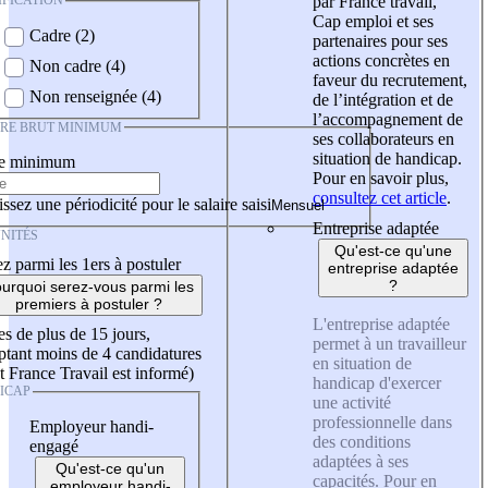
IFICATION
par France travail,
Cap emploi et ses
Cadre (2)
partenaires pour ses
actions concrètes en
Non cadre (4)
faveur du recrutement,
Non renseignée (4)
de l’intégration et de
l’accompagnement de
IRE BRUT MINIMUM
ses collaborateurs en
situation de handicap.
re minimum
Pour en savoir plus,
consultez cet article
.
ssez une périodicité pour le salaire saisi
Entreprise adaptée
NITÉS
Qu'est-ce qu'une
z parmi les 1ers à postuler
entreprise adaptée
?
urquoi serez-vous parmi les
premiers à postuler ?
L'entreprise adaptée
es de plus de 15 jours,
permet à un travailleur
tant moins de 4 candidatures
en situation de
t France Travail est informé)
handicap d'exercer
ICAP
une activité
professionnelle dans
Employeur handi-
des conditions
engagé
adaptées à ses
Qu'est-ce qu'un
capacités. Pour en
employeur handi-