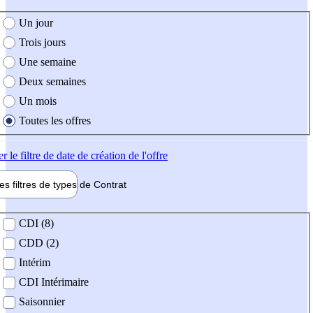
e création de l'offre
Un jour
Trois jours
Une semaine
Deux semaines
Un mois
Toutes les offres
er
le filtre de date de création de l'offre
les filtres de types de
Contrat
de contrat
CDI (8)
CDD (2)
Intérim
CDI Intérimaire
Saisonnier