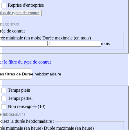
Reprise d'entreprise
plus
de types de contrat
 DE CONTRAT
ée de contrat
ée minimale (en mois)
Durée maximale (en mois)
mois
er
le filtre du type de contrat
les filtres de
Durée hebdo
madaire
 hebdomadaire
Temps plein
Temps partiel
Non renseignée (10)
 HEBDOMADAIRE
cisez la durée hebdomadaire :
ée minimale (en heure)
Durée maximale (en heure)