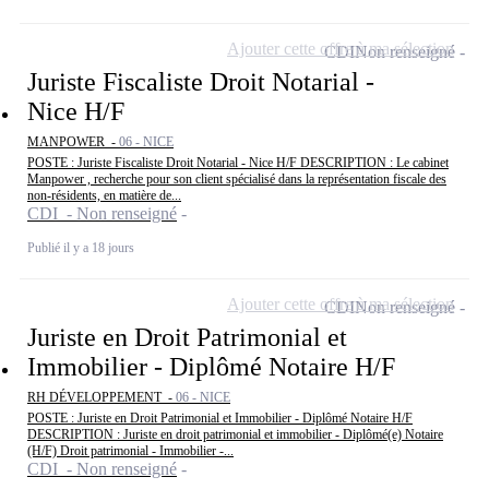
Ajouter cette offre à ma sélection
CDI
Non renseigné
Juriste Fiscaliste Droit Notarial -
Nice H/F
MANPOWER -
06 - NICE
POSTE : Juriste Fiscaliste Droit Notarial - Nice H/F DESCRIPTION : Le cabinet
Manpower , recherche pour son client spécialisé dans la représentation fiscale des
non-résidents, en matière de...
CDI - Non renseigné
Publié il y a 18 jours
Ajouter cette offre à ma sélection
CDI
Non renseigné
Juriste en Droit Patrimonial et
Immobilier - Diplômé Notaire H/F
RH DÉVELOPPEMENT -
06 - NICE
POSTE : Juriste en Droit Patrimonial et Immobilier - Diplômé Notaire H/F
DESCRIPTION : Juriste en droit patrimonial et immobilier - Diplômé(e) Notaire
(H/F) Droit patrimonial - Immobilier -...
CDI - Non renseigné