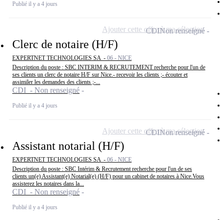
Publié il y a 4 jours
Ajouter cette offre à ma sélection
CDI
Non renseigné
Clerc de notaire (H/F)
EXPERTNET TECHNOLOGIES SA -
06 - NICE
Description du poste : SBC INTERIM & RECRUTEMENT recherche pour l'un de
ses clients un clerc de notaire H/F sur Nice.- recevoir les clients ;- écouter et
assimiler les demandes des clients ;-...
CDI - Non renseigné
Publié il y a 4 jours
Ajouter cette offre à ma sélection
CDI
Non renseigné
Assistant notarial (H/F)
EXPERTNET TECHNOLOGIES SA -
06 - NICE
Description du poste : SBC Intérim & Recrutement recherche pour l'un de ses
clients un(e) Assistant(e) Notarial(e) (H/F) pour un cabinet de notaires à Nice.Vous
assisterez les notaires dans la...
CDI - Non renseigné
Publié il y a 4 jours