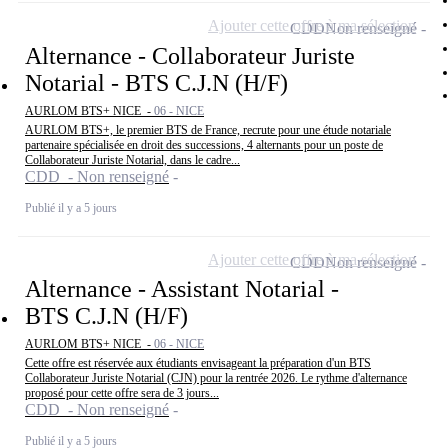
Ajouter cette offre à ma sélection
CDD
Non renseigné
Alternance - Collaborateur Juriste
Notarial - BTS C.J.N (H/F)
AURLOM BTS+ NICE -
06 - NICE
AURLOM BTS+, le premier BTS de France, recrute pour une étude notariale
partenaire spécialisée en droit des successions, 4 alternants pour un poste de
Collaborateur Juriste Notarial, dans le cadre...
CDD - Non renseigné
Publié il y a 5 jours
Ajouter cette offre à ma sélection
CDD
Non renseigné
Alternance - Assistant Notarial -
BTS C.J.N (H/F)
AURLOM BTS+ NICE -
06 - NICE
Cette offre est réservée aux étudiants envisageant la préparation d'un BTS
Collaborateur Juriste Notarial (CJN) pour la rentrée 2026. Le rythme d'alternance
proposé pour cette offre sera de 3 jours...
CDD - Non renseigné
Publié il y a 5 jours