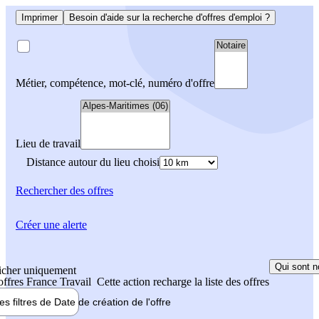
Imprimer
Besoin d'aide sur la recherche d'offres d'emploi ?
Métier, compétence, mot-clé, numéro d'offre
Lieu de travail
Distance autour du lieu choisi
Rechercher
des offres
Créer une alerte
Qui sont n
icher uniquement
 offres France Travail
Cette action recharge la liste des offres
les filtres de
Date de création
de l'offre