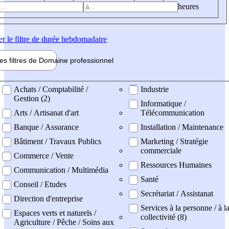
heures
er
le filtre de durée hebdomadaire
les filtres de
Domaine pro
fessionnel
ne professionel
Achats / Comptabilité /
Industrie
Gestion (2)
Informatique /
Arts / Artisanat d'art
Télécommunication
Banque / Assurance
Installation / Maintenance
Bâtiment / Travaux Publics
Marketing / Stratégie
commerciale
Commerce / Vente
Ressources Humaines
Communication / Multimédia
Santé
Conseil / Etudes
Secrétariat / Assistanat
Direction d'entreprise
Services à la personne / à l
Espaces verts et naturels /
collectivité (8)
Agriculture / Pêche / Soins aux