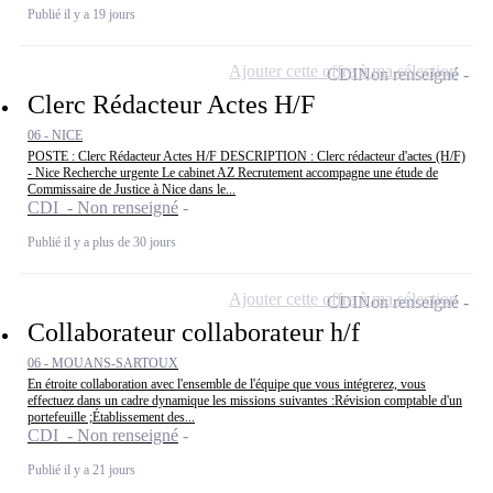
Publié il y a 19 jours
Ajouter cette offre à ma sélection
CDI
Non renseigné
Clerc Rédacteur Actes H/F
06 - NICE
POSTE : Clerc Rédacteur Actes H/F DESCRIPTION : Clerc rédacteur d'actes (H/F)
- Nice Recherche urgente Le cabinet AZ Recrutement accompagne une étude de
Commissaire de Justice à Nice dans le...
CDI - Non renseigné
Publié il y a plus de 30 jours
Ajouter cette offre à ma sélection
CDI
Non renseigné
Collaborateur collaborateur h/f
06 - MOUANS-SARTOUX
En étroite collaboration avec l'ensemble de l'équipe que vous intégrerez, vous
effectuez dans un cadre dynamique les missions suivantes :Révision comptable d'un
portefeuille ;Établissement des...
CDI - Non renseigné
Publié il y a 21 jours