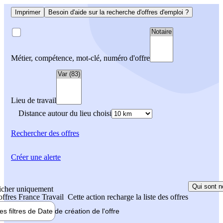
Imprimer
Besoin d'aide sur la recherche d'offres d'emploi ?
Métier, compétence, mot-clé, numéro d'offre
Lieu de travail
Distance autour du lieu choisi
Rechercher
des offres
Créer une alerte
Qui sont n
icher uniquement
 offres France Travail
Cette action recharge la liste des offres
les filtres de
Date de création
de l'offre