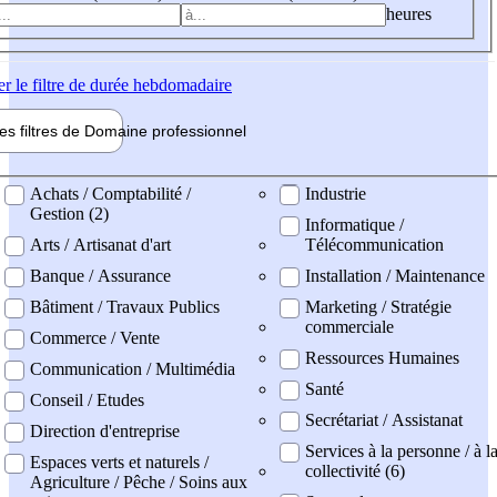
heures
er
le filtre de durée hebdomadaire
les filtres de
Domaine pro
fessionnel
ne professionel
Achats / Comptabilité /
Industrie
Gestion (2)
Informatique /
Arts / Artisanat d'art
Télécommunication
Banque / Assurance
Installation / Maintenance
Bâtiment / Travaux Publics
Marketing / Stratégie
commerciale
Commerce / Vente
Ressources Humaines
Communication / Multimédia
Santé
Conseil / Etudes
Secrétariat / Assistanat
Direction d'entreprise
Services à la personne / à l
Espaces verts et naturels /
collectivité (6)
Agriculture / Pêche / Soins aux