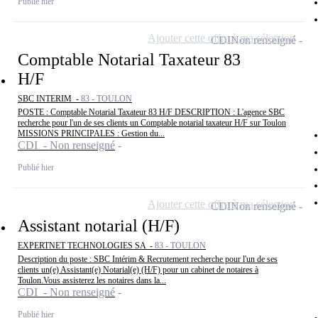
Publié hier
Ajouter cette offre à ma sélection
CDI
Non renseigné
Comptable Notarial Taxateur 83
H/F
SBC INTERIM -
83 - TOULON
POSTE : Comptable Notarial Taxateur 83 H/F DESCRIPTION : L'agence SBC
recherche pour l'un de ses clients un Comptable notarial taxateur H/F sur Toulon
MISSIONS PRINCIPALES : Gestion du...
CDI - Non renseigné
Publié hier
Ajouter cette offre à ma sélection
CDI
Non renseigné
Assistant notarial (H/F)
EXPERTNET TECHNOLOGIES SA -
83 - TOULON
Description du poste : SBC Intérim & Recrutement recherche pour l'un de ses
clients un(e) Assistant(e) Notarial(e) (H/F) pour un cabinet de notaires à
Toulon.Vous assisterez les notaires dans la...
CDI - Non renseigné
Publié hier