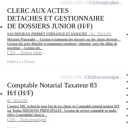
Ajouter cette offre à ma sélection
CDI
Temps plein
CLERC AUX ACTES
DETACHES ET GESTIONNAIRE
DE DOSSIERS JUNIOR (H/F)
SAS DENJEAN-PIERRET VERNANGE ET ASSOCIES -
83 - TOULON
Missions Principales : - Gestion et traitement des dossiers sur des clients désignés, -
Gestion des actes détachés et notamment complexes, rédaction, suivi des délais de
procédure, - Gestion des...
CDI - Temps plein
Publié il y a 28 jours
Ajouter cette offre à ma sélection
CDI
Non renseigné
Comptable Notarial Taxateur 83
H/f (H/F)
83 - TOULON
L'agence SBC recherche pour l'un de ses clients un Comptable notarial taxateur H/F
sur Toulon MISSIONS PRINCIPALES : Gestion du service comptable en multi-
office Comptabilité client et...
CDI - Non renseigné