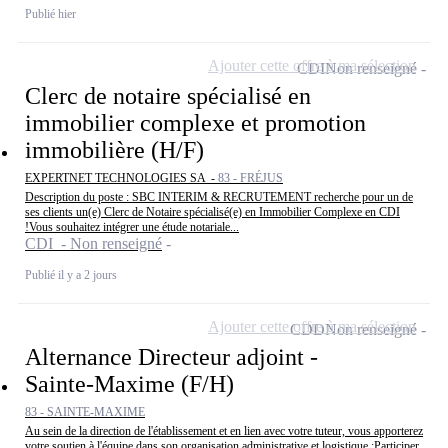
Publié hier
Ajouter cette offre à ma sélection
CDI
Non renseigné
Clerc de notaire spécialisé en
immobilier complexe et promotion
immobilière (H/F)
EXPERTNET TECHNOLOGIES SA -
83 - FRÉJUS
Description du poste : SBC INTERIM & RECRUTEMENT recherche pour un de
ses clients un(e) Clerc de Notaire spécialisé(e) en Immobilier Complexe en CDI
!Vous souhaitez intégrer une étude notariale...
CDI - Non renseigné
Publié il y a 2 jours
Ajouter cette offre à ma sélection
CDD
Non renseigné
Alternance Directeur adjoint -
Sainte-Maxime (F/H)
83 - SAINTE-MAXIME
Au sein de la direction de l'établissement et en lien avec votre tuteur, vous apporterez
votre soutien à l'équipe dans son organisation administrative et logistique :Participer