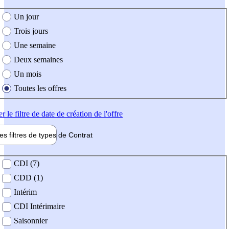
e création de l'offre
Un jour
Trois jours
Une semaine
Deux semaines
Un mois
Toutes les offres
er
le filtre de date de création de l'offre
les filtres de types de
Contrat
de contrat
CDI (7)
CDD (1)
Intérim
CDI Intérimaire
Saisonnier