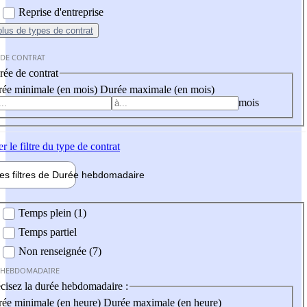
Reprise d'entreprise
plus
de types de contrat
 DE CONTRAT
ée de contrat
ée minimale (en mois)
Durée maximale (en mois)
mois
er
le filtre du type de contrat
les filtres de
Durée hebdo
madaire
 hebdomadaire
Temps plein (1)
Temps partiel
Non renseignée (7)
 HEBDOMADAIRE
cisez la durée hebdomadaire :
ée minimale (en heure)
Durée maximale (en heure)