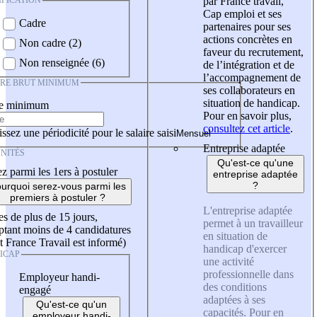
IFICATION
par France travail,
Cap emploi et ses
Cadre
partenaires pour ses
actions concrètes en
Non cadre (2)
faveur du recrutement,
Non renseignée (6)
de l’intégration et de
l’accompagnement de
IRE BRUT MINIMUM
ses collaborateurs en
situation de handicap.
re minimum
Pour en savoir plus,
consultez cet article
.
ssez une périodicité pour le salaire saisi
Entreprise adaptée
NITÉS
Qu'est-ce qu'une
z parmi les 1ers à postuler
entreprise adaptée
?
urquoi serez-vous parmi les
premiers à postuler ?
L'entreprise adaptée
es de plus de 15 jours,
permet à un travailleur
tant moins de 4 candidatures
en situation de
t France Travail est informé)
handicap d'exercer
ICAP
une activité
professionnelle dans
Employeur handi-
des conditions
engagé
adaptées à ses
Qu'est-ce qu'un
capacités. Pour en
employeur handi-