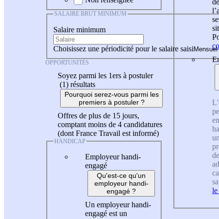
de
l
SALAIRE BRUT MINIMUM
se
si
Salaire minimum
Po
co
Choisissez une périodicité pour le salaire saisi
En
OPPORTUNITÉS
Soyez parmi les 1ers à postuler
(1)
résultats
Pourquoi serez-vous parmi les
L'
premiers à postuler ?
pe
Offres de plus de 15 jours,
en
comptant moins de 4 candidatures
ha
(dont France Travail est informé)
un
HANDICAP
pr
de
Employeur handi-
ad
engagé
ca
Qu'est-ce qu'un
sa
employeur handi-
le
engagé ?
Un employeur handi-
engagé est un