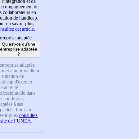
 l’intégration et de
’accompagnement de
s collaborateurs en
tuation de handicap.
ur en savoir plus,
nsultez cet article
.
treprise adaptée
Qu'est-ce qu'une
entreprise adaptée
?
entreprise adaptée
rmet à un travailleur
 situation de
ndicap d'exercer
e activité
ofessionnelle dans
s conditions
aptées à ses
pacités. Pour en
voir plus,
consultez
 site de l’UNEA
.