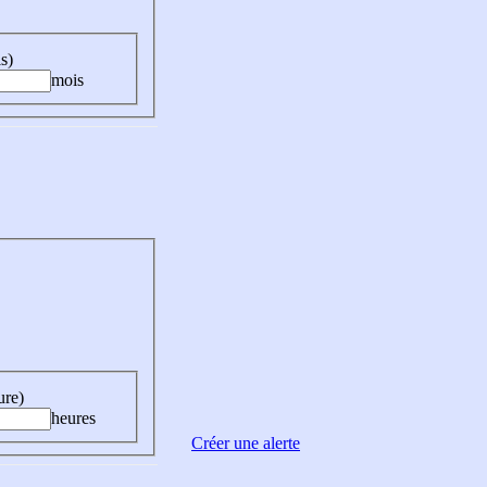
s)
mois
ure)
heures
Créer une alerte