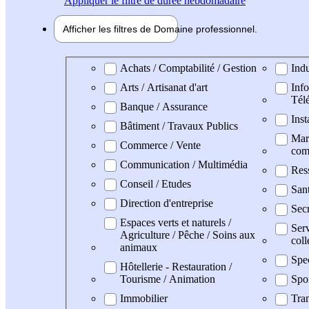
Appliquer
le filtre de durée hebdomadaire
Afficher les filtres de
Domaine pro
fessionnel
Domaine professionel
Achats / Comptabilité / Gestion
Indu
Arts / Artisanat d'art
Info
Tél
Banque / Assurance
Inst
Bâtiment / Travaux Publics
Mark
Commerce / Vente
com
Communication / Multimédia
Res
Conseil / Etudes
San
Direction d'entreprise
Secr
Espaces verts et naturels /
Serv
Agriculture / Pêche / Soins aux
coll
animaux
Spe
Hôtellerie - Restauration /
Tourisme / Animation
Spo
Immobilier
Tran