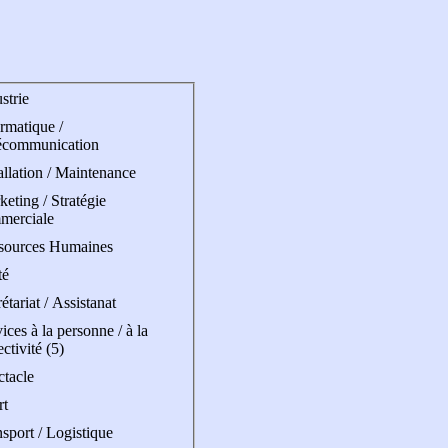
strie
rmatique /
écommunication
allation / Maintenance
eting / Stratégie
merciale
sources Humaines
té
étariat / Assistanat
ices à la personne / à la
ectivité (5)
ctacle
rt
sport / Logistique