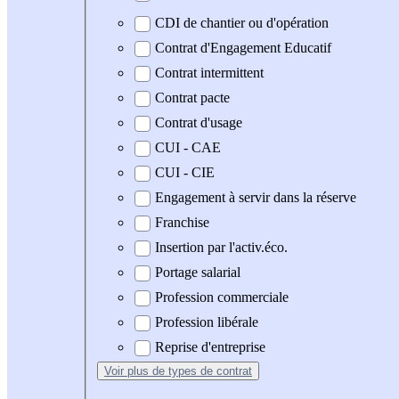
CDI de chantier ou d'opération
Contrat d'Engagement Educatif
Contrat intermittent
Contrat pacte
Contrat d'usage
CUI - CAE
CUI - CIE
Engagement à servir dans la réserve
Franchise
Insertion par l'activ.éco.
Portage salarial
Profession commerciale
Profession libérale
Reprise d'entreprise
Voir plus
de types de contrat