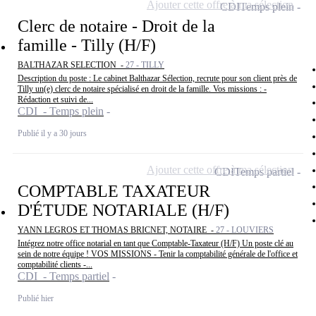
Ajouter cette offre à ma sélection
CDI
Temps plein
Clerc de notaire - Droit de la
famille - Tilly (H/F)
BALTHAZAR SELECTION -
27 - TILLY
Description du poste : Le cabinet Balthazar Sélection, recrute pour son client près de
Tilly un(e) clerc de notaire spécialisé en droit de la famille. Vos missions : -
Rédaction et suivi de...
CDI - Temps plein
Publié il y a 30 jours
Ajouter cette offre à ma sélection
CDI
Temps partiel
COMPTABLE TAXATEUR
D'ÉTUDE NOTARIALE (H/F)
YANN LEGROS ET THOMAS BRICNET, NOTAIRE -
27 - LOUVIERS
Intégrez notre office notarial en tant que Comptable-Taxateur (H/F) Un poste clé au
sein de notre équipe ! VOS MISSIONS - Tenir la comptabilité générale de l'office et
comptabilité clients -...
CDI - Temps partiel
Publié hier