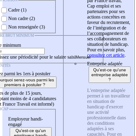
IFICATION
par France travail,
Cap emploi et ses
Cadre (1)
partenaires pour ses
actions concrètes en
Non cadre (2)
faveur du recrutement,
Non renseignée (3)
de l’intégration et de
l’accompagnement de
IRE BRUT MINIMUM
ses collaborateurs en
situation de handicap.
re minimum
Pour en savoir plus,
consultez cet article
.
ssez une périodicité pour le salaire saisi
Entreprise adaptée
NITÉS
Qu'est-ce qu'une
z parmi les 1ers à postuler
entreprise adaptée
?
urquoi serez-vous parmi les
premiers à postuler ?
L'entreprise adaptée
es de plus de 15 jours,
permet à un travailleur
tant moins de 4 candidatures
en situation de
t France Travail est informé)
handicap d'exercer
ICAP
une activité
professionnelle dans
Employeur handi-
des conditions
engagé
adaptées à ses
Qu'est-ce qu'un
capacités. Pour en
employeur handi-