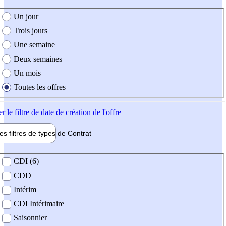
e création de l'offre
Un jour
Trois jours
Une semaine
Deux semaines
Un mois
Toutes les offres
er
le filtre de date de création de l'offre
les filtres de types de
Contrat
de contrat
CDI (6)
CDD
Intérim
CDI Intérimaire
Saisonnier