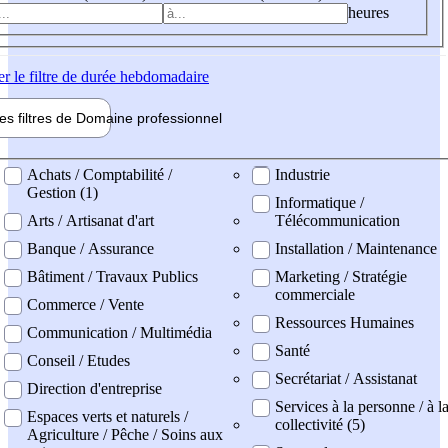
heures
er
le filtre de durée hebdomadaire
les filtres de
Domaine pro
fessionnel
ne professionel
Achats / Comptabilité /
Industrie
Gestion (1)
Informatique /
Arts / Artisanat d'art
Télécommunication
Banque / Assurance
Installation / Maintenance
Bâtiment / Travaux Publics
Marketing / Stratégie
commerciale
Commerce / Vente
Ressources Humaines
Communication / Multimédia
Santé
Conseil / Etudes
Secrétariat / Assistanat
Direction d'entreprise
Services à la personne / à l
Espaces verts et naturels /
collectivité (5)
Agriculture / Pêche / Soins aux