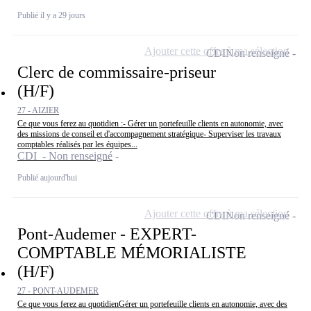
Publié il y a 29 jours
Ajouter cette offre à ma sélection
CDI
Non renseigné
Clerc de commissaire-priseur
(H/F)
27 - AIZIER
Ce que vous ferez au quotidien :- Gérer un portefeuille clients en autonomie, avec
des missions de conseil et d'accompagnement stratégique- Superviser les travaux
comptables réalisés par les équipes...
CDI - Non renseigné
Publié aujourd'hui
Ajouter cette offre à ma sélection
CDI
Non renseigné
Pont-Audemer - EXPERT-
COMPTABLE MÉMORIALISTE
(H/F)
27 - PONT-AUDEMER
Ce que vous ferez au quotidienGérer un portefeuille clients en autonomie, avec des