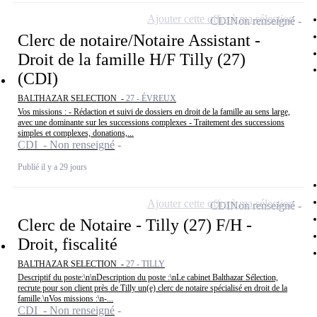
Ajouter cette offre à ma sélection
CDI
Non renseigné
Clerc de notaire/Notaire Assistant -
Droit de la famille H/F Tilly (27)
(CDI)
BALTHAZAR SELECTION -
27 - ÉVREUX
Vos missions : - Rédaction et suivi de dossiers en droit de la famille au sens large,
avec une dominante sur les successions complexes - Traitement des successions
simples et complexes, donations,...
CDI - Non renseigné
Publié il y a 29 jours
Ajouter cette offre à ma sélection
CDI
Non renseigné
Clerc de Notaire - Tilly (27) F/H -
Droit, fiscalité
BALTHAZAR SELECTION -
27 - TILLY
Descriptif du poste:\n\nDescription du poste :\nLe cabinet Balthazar Sélection,
recrute pour son client près de Tilly un(e) clerc de notaire spécialisé en droit de la
famille.\nVos missions :\n-...
CDI - Non renseigné