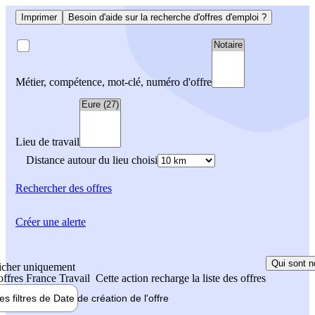
Imprimer
Besoin d'aide sur la recherche d'offres d'emploi ?
Métier, compétence, mot-clé, numéro d'offre
Lieu de travail
Distance autour du lieu choisi
Rechercher
des offres
Créer une alerte
Qui sont n
icher uniquement
 offres France Travail
Cette action recharge la liste des offres
les filtres de
Date de création
de l'offre