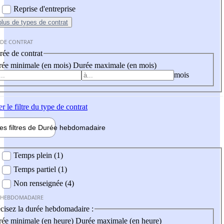
Reprise d'entreprise
plus
de types de contrat
 DE CONTRAT
ée de contrat
ée minimale (en mois)
Durée maximale (en mois)
mois
er
le filtre du type de contrat
les filtres de
Durée hebdo
madaire
 hebdomadaire
Temps plein (1)
Temps partiel (1)
Non renseignée (4)
 HEBDOMADAIRE
cisez la durée hebdomadaire :
ée minimale (en heure)
Durée maximale (en heure)