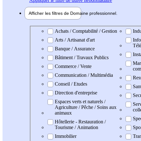
Appliquer
le filtre de durée hebdomadaire
Afficher les filtres de
Domaine pro
fessionnel
Domaine professionel
Achats / Comptabilité / Gestion
Indu
Arts / Artisanat d'art
Info
Tél
Banque / Assurance
Inst
Bâtiment / Travaux Publics
Mark
Commerce / Vente
com
Communication / Multimédia
Res
Conseil / Etudes
San
Direction d'entreprise
Secr
Espaces verts et naturels /
Serv
Agriculture / Pêche / Soins aux
coll
animaux
Spe
Hôtellerie - Restauration /
Tourisme / Animation
Spo
Immobilier
Tran