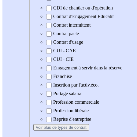
CDI de chantier ou d'opération
Contrat d'Engagement Educatif
Contrat intermittent
Contrat pacte
Contrat d'usage
CUI - CAE
CUI - CIE
Engagement à servir dans la réserve
Franchise
Insertion par l'activ.éco.
Portage salarial
Profession commerciale
Profession libérale
Reprise d'entreprise
Voir plus
de types de contrat