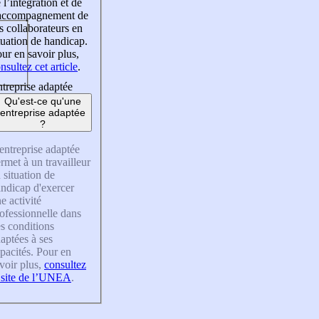
 l’intégration et de
’accompagnement de
s collaborateurs en
tuation de handicap.
ur en savoir plus,
nsultez cet article
.
treprise adaptée
Qu'est-ce qu'une
entreprise adaptée
?
entreprise adaptée
rmet à un travailleur
 situation de
ndicap d'exercer
e activité
ofessionnelle dans
s conditions
aptées à ses
pacités. Pour en
voir plus,
consultez
 site de l’UNEA
.