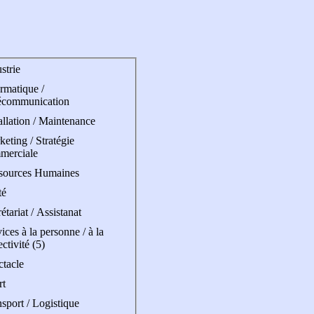
strie
rmatique /
écommunication
allation / Maintenance
eting / Stratégie
merciale
sources Humaines
té
étariat / Assistanat
ices à la personne / à la
ectivité (5)
ctacle
rt
sport / Logistique