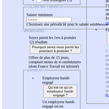
de
l
SALAIRE BRUT MINIMUM
se
si
Salaire minimum
Po
co
Choisissez une périodicité pour le salaire saisi
En
OPPORTUNITÉS
Soyez parmi les 1ers à postuler
(2)
résultats
Pourquoi serez-vous parmi les
L'
premiers à postuler ?
pe
Offres de plus de 15 jours,
en
comptant moins de 4 candidatures
ha
(dont France Travail est informé)
un
HANDICAP
pr
de
Employeur handi-
ad
engagé
ca
Qu'est-ce qu'un
sa
employeur handi-
le
engagé ?
Un employeur handi-
engagé est un