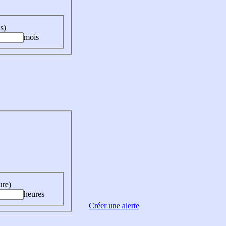
s)
mois
ure)
heures
Créer une alerte