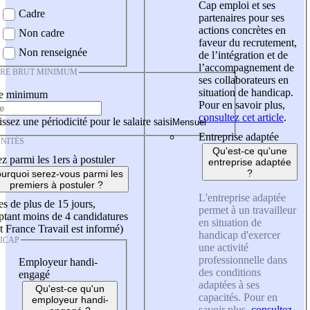
Cap emploi et ses
Cadre
partenaires pour ses
actions concrètes en
Non cadre
faveur du recrutement,
Non renseignée
de l’intégration et de
l’accompagnement de
IRE BRUT MINIMUM
ses collaborateurs en
situation de handicap.
re minimum
Pour en savoir plus,
consultez cet article
.
ssez une périodicité pour le salaire saisi
Entreprise adaptée
NITÉS
Qu'est-ce qu'une
z parmi les 1ers à postuler
entreprise adaptée
?
urquoi serez-vous parmi les
premiers à postuler ?
L'entreprise adaptée
es de plus de 15 jours,
permet à un travailleur
tant moins de 4 candidatures
en situation de
t France Travail est informé)
handicap d'exercer
ICAP
une activité
professionnelle dans
Employeur handi-
des conditions
engagé
adaptées à ses
Qu'est-ce qu'un
capacités. Pour en
employeur handi-
savoir plus,
consultez