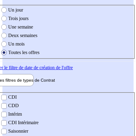
e création de l'offre
Un jour
Trois jours
Une semaine
Deux semaines
Un mois
Toutes les offres
er
le filtre de date de création de l'offre
les filtres de types de
Contrat
de contrat
CDI
CDD
Intérim
CDI Intérimaire
Saisonnier