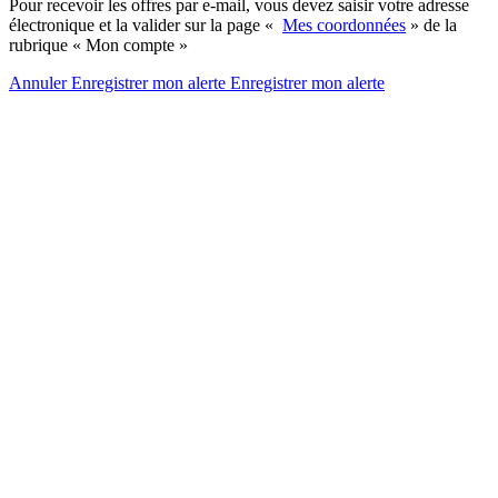
Pour recevoir les offres par e-mail, vous devez saisir votre adresse
électronique et la valider sur la page «
Mes coordonnées
» de la
rubrique « Mon compte »
Annuler
Enregistrer mon alerte
Enregistrer
mon alerte