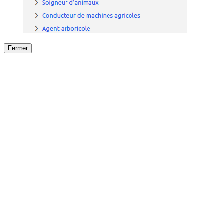
Fermer
Fermer
le détail de l'offre
/
Offre
sur
Offre précéden