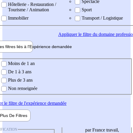
Spectacle
Hôtellerie - Restauration /
Tourisme / Animation
Sport
Immobilier
Transport / Logistique
Appliquer
le filtre du domaine professi
es filtres liés à l'
Expérience
demandée
ience demandée
Moins de 1 an
De 1 à 3 ans
Plus de 3 ans
Non renseignée
er
le filtre de l'expérience demandée
Plus De
Filtres
IFICATION
par France travail,