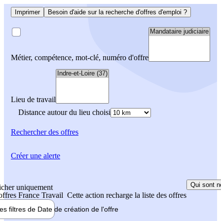
Imprimer
Besoin d'aide sur la recherche d'offres d'emploi ?
Métier, compétence, mot-clé, numéro d'offre
Lieu de travail
Distance autour du lieu choisi
Rechercher
des offres
Créer une alerte
Qui sont n
icher uniquement
 offres France Travail
Cette action recharge la liste des offres
les filtres de
Date de création
de l'offre