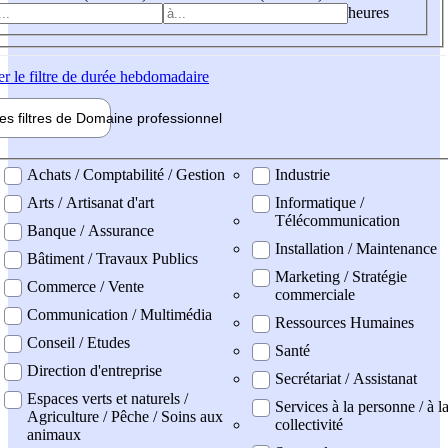
heures
er
le filtre de durée hebdomadaire
les filtres de
Domaine pro
fessionnel
ne professionel
Achats / Comptabilité / Gestion
Industrie
Arts / Artisanat d'art
Informatique /
Télécommunication
Banque / Assurance
Installation / Maintenance
Bâtiment / Travaux Publics
Marketing / Stratégie
Commerce / Vente
commerciale
Communication / Multimédia
Ressources Humaines
Conseil / Etudes
Santé
Direction d'entreprise
Secrétariat / Assistanat
Espaces verts et naturels /
Services à la personne / à l
Agriculture / Pêche / Soins aux
collectivité
animaux