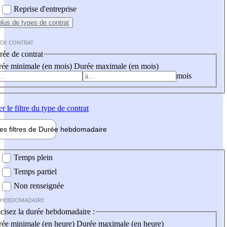
Reprise d'entreprise
plus
de types de contrat
 DE CONTRAT
ée de contrat
ée minimale (en mois)
Durée maximale (en mois)
mois
er
le filtre du type de contrat
les filtres de
Durée hebdo
madaire
 hebdomadaire
Temps plein
Temps partiel
Non renseignée
 HEBDOMADAIRE
cisez la durée hebdomadaire :
ée minimale (en heure)
Durée maximale (en heure)