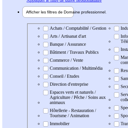
Appliquer
le filtre de durée hebdomadaire
Afficher les filtres de
Domaine pro
fessionnel
Domaine professionel
Achats / Comptabilité / Gestion
Indu
Arts / Artisanat d'art
Info
Tél
Banque / Assurance
Inst
Bâtiment / Travaux Publics
Mark
Commerce / Vente
com
Communication / Multimédia
Res
Conseil / Etudes
San
Direction d'entreprise
Secr
Espaces verts et naturels /
Serv
Agriculture / Pêche / Soins aux
coll
animaux
Spe
Hôtellerie - Restauration /
Tourisme / Animation
Spo
Immobilier
Tran