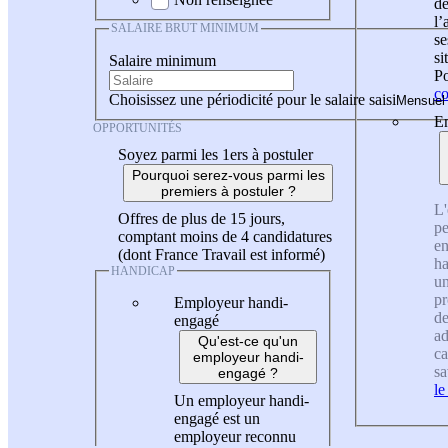
de
l
SALAIRE BRUT MINIMUM
se
si
Salaire minimum
Po
co
Choisissez une périodicité pour le salaire saisi
En
OPPORTUNITÉS
Soyez parmi les 1ers à postuler
Pourquoi serez-vous parmi les
premiers à postuler ?
L'
Offres de plus de 15 jours,
pe
comptant moins de 4 candidatures
en
(dont France Travail est informé)
ha
HANDICAP
un
pr
Employeur handi-
de
engagé
ad
Qu'est-ce qu'un
ca
employeur handi-
sa
engagé ?
le
Un employeur handi-
engagé est un
employeur reconnu