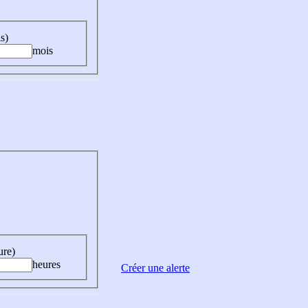
s)
mois
ure)
heures
Créer une alerte