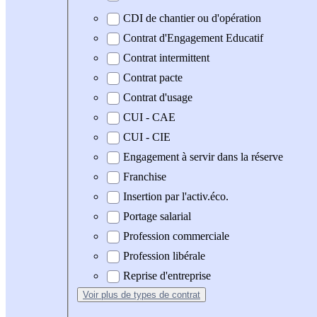
CDI de chantier ou d'opération
Contrat d'Engagement Educatif
Contrat intermittent
Contrat pacte
Contrat d'usage
CUI - CAE
CUI - CIE
Engagement à servir dans la réserve
Franchise
Insertion par l'activ.éco.
Portage salarial
Profession commerciale
Profession libérale
Reprise d'entreprise
Voir plus
de types de contrat