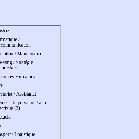
strie
rmatique /
écommunication
allation / Maintenance
eting / Stratégie
merciale
sources Humaines
té
étariat / Assistanat
ices à la personne / à la
ectivité (2)
ctacle
rt
sport / Logistique