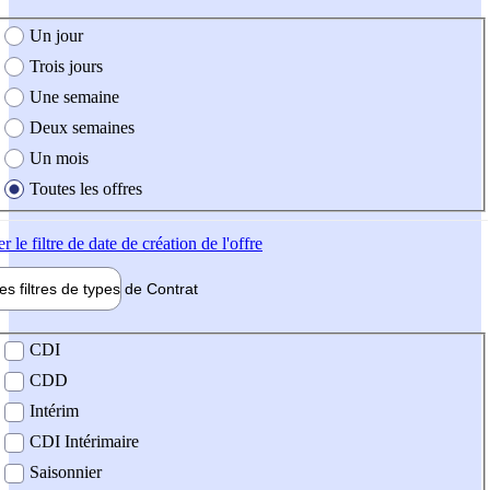
e création de l'offre
Un jour
Trois jours
Une semaine
Deux semaines
Un mois
Toutes les offres
er
le filtre de date de création de l'offre
les filtres de types de
Contrat
de contrat
CDI
CDD
Intérim
CDI Intérimaire
Saisonnier