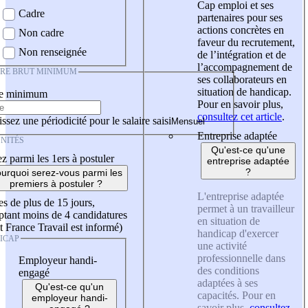
Cap emploi et ses
Cadre
partenaires pour ses
actions concrètes en
Non cadre
faveur du recrutement,
Non renseignée
de l’intégration et de
l’accompagnement de
IRE BRUT MINIMUM
ses collaborateurs en
situation de handicap.
re minimum
Pour en savoir plus,
consultez cet article
.
ssez une périodicité pour le salaire saisi
Entreprise adaptée
NITÉS
Qu'est-ce qu'une
z parmi les 1ers à postuler
entreprise adaptée
?
urquoi serez-vous parmi les
premiers à postuler ?
L'entreprise adaptée
es de plus de 15 jours,
permet à un travailleur
tant moins de 4 candidatures
en situation de
t France Travail est informé)
handicap d'exercer
ICAP
une activité
professionnelle dans
Employeur handi-
des conditions
engagé
adaptées à ses
Qu'est-ce qu'un
capacités. Pour en
employeur handi-
savoir plus,
consultez