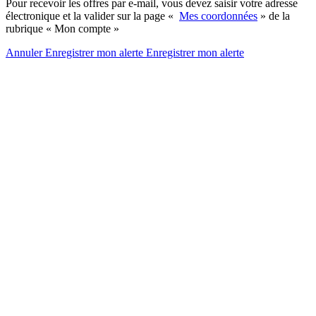
Pour recevoir les offres par e-mail, vous devez saisir votre adresse
électronique et la valider sur la page «
Mes coordonnées
» de la
rubrique « Mon compte »
Annuler
Enregistrer mon alerte
Enregistrer
mon alerte