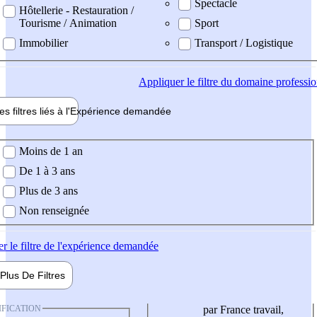
Spectacle
Hôtellerie - Restauration /
Tourisme / Animation
Sport
Immobilier
Transport / Logistique
Appliquer
le filtre du domaine professi
es filtres liés à l'
Expérience
demandée
ience demandée
Moins de 1 an
De 1 à 3 ans
Plus de 3 ans
Non renseignée
er
le filtre de l'expérience demandée
Plus De
Filtres
IFICATION
par France travail,