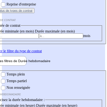
Reprise d'entreprise
plus
de types de contrat
 DE CONTRAT
ée de contrat
ée minimale (en mois)
Durée maximale (en mois)
mois
er
le filtre du type de contrat
les filtres de
Durée hebdo
madaire
 hebdomadaire
Temps plein
Temps partiel
Non renseignée
 HEBDOMADAIRE
cisez la durée hebdomadaire :
ée minimale (en heure)
Durée maximale (en heure)