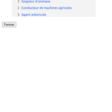
Fermer
Fermer
le détail de l'offre
/
Offre
sur
Offre précéden