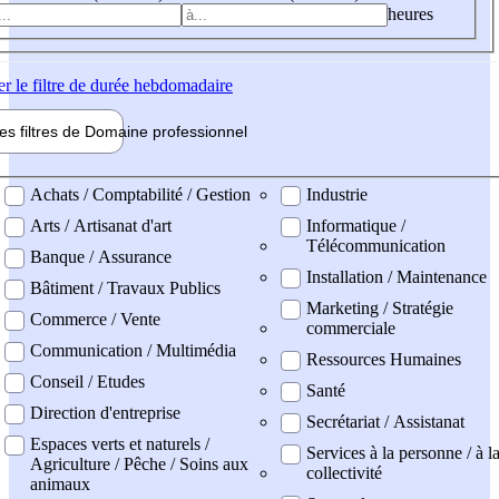
heures
er
le filtre de durée hebdomadaire
les filtres de
Domaine pro
fessionnel
ne professionel
Achats / Comptabilité / Gestion
Industrie
Arts / Artisanat d'art
Informatique /
Télécommunication
Banque / Assurance
Installation / Maintenance
Bâtiment / Travaux Publics
Marketing / Stratégie
Commerce / Vente
commerciale
Communication / Multimédia
Ressources Humaines
Conseil / Etudes
Santé
Direction d'entreprise
Secrétariat / Assistanat
Espaces verts et naturels /
Services à la personne / à l
Agriculture / Pêche / Soins aux
collectivité
animaux