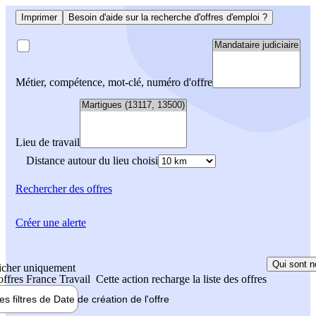
Imprimer
Besoin d'aide sur la recherche d'offres d'emploi ?
Métier, compétence, mot-clé, numéro d'offre
Lieu de travail
Distance autour du lieu choisi
Rechercher
des offres
Créer une alerte
Qui sont n
icher uniquement
 offres France Travail
Cette action recharge la liste des offres
les filtres de
Date de création
de l'offre