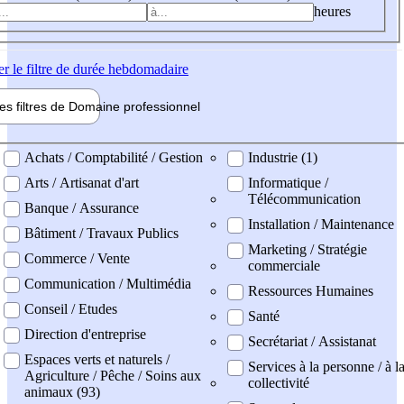
heures
er
le filtre de durée hebdomadaire
les filtres de
Domaine pro
fessionnel
ne professionel
Achats / Comptabilité / Gestion
Industrie (1)
Arts / Artisanat d'art
Informatique /
Télécommunication
Banque / Assurance
Installation / Maintenance
Bâtiment / Travaux Publics
Marketing / Stratégie
Commerce / Vente
commerciale
Communication / Multimédia
Ressources Humaines
Conseil / Etudes
Santé
Direction d'entreprise
Secrétariat / Assistanat
Espaces verts et naturels /
Services à la personne / à l
Agriculture / Pêche / Soins aux
collectivité
animaux (93)