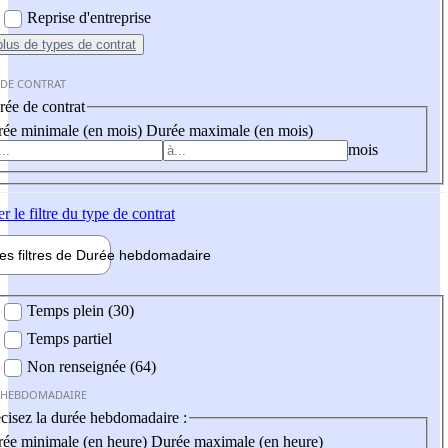
Reprise d'entreprise
plus
de types de contrat
 DE CONTRAT
ée de contrat
ée minimale (en mois)
Durée maximale (en mois)
mois
er
le filtre du type de contrat
les filtres de
Durée hebdo
madaire
 hebdomadaire
Temps plein (30)
Temps partiel
Non renseignée (64)
 HEBDOMADAIRE
cisez la durée hebdomadaire :
ée minimale (en heure)
Durée maximale (en heure)