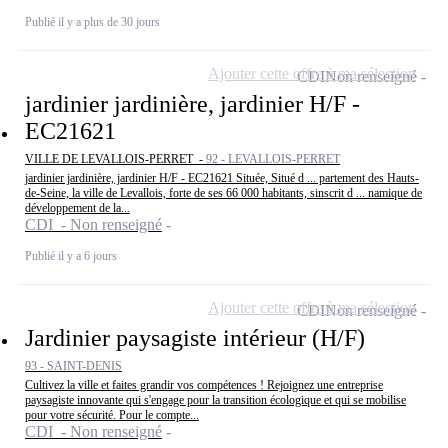
Publié il y a plus de 30 jours
Ajouter cette offre à ma sélection
CDI
Non renseigné
jardinier jardinière, jardinier H/F -
EC21621
VILLE DE LEVALLOIS-PERRET -
92 - LEVALLOIS-PERRET
jardinier jardinière, jardinier H/F - EC21621 Située, Situé d ... partement des Hauts-
de-Seine, la ville de Levallois, forte de ses 66 000 habitants, sinscrit d ... namique de
développement de la...
CDI - Non renseigné
Publié il y a 6 jours
Ajouter cette offre à ma sélection
CDI
Non renseigné
Jardinier paysagiste intérieur (H/F)
93 - SAINT-DENIS
Cultivez la ville et faites grandir vos compétences ! Rejoignez une entreprise
paysagiste innovante qui s'engage pour la transition écologique et qui se mobilise
pour votre sécurité. Pour le compte...
CDI - Non renseigné