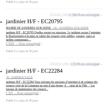
Publié il y a plus de 30 jours
Ajouter cette offre à ma sélection
CDD
Non renseigné
jardinier H/F - EC20795
MAIRIE DE ASNIERES-SUR-SEINE -
92 - ASNIÈRES-SUR-SEINE
jardinier H/F - EC20795 Quelles seront vos missions Le jardinier assure l’entretien,
le fleurissement et la mise en valeur des espaces verts publics, squares, parcs et
jardins communaux....
CDD - Non renseigné
Publié il y a plus de 30 jours
Ajouter cette offre à ma sélection
CDI
Non renseigné
jardinier H/F - EC22284
78 - SARTROUVILLE
jardinier H/F - EC22284 Vous exécutez les missions d’entretien et de création des
espaces verts de la Commune au sein d’une équipe, d ... cteur de la Ville : · Les
travaux de maintenance des espaces...
CDI - Non renseigné
Publié il y a plus de 30 jours