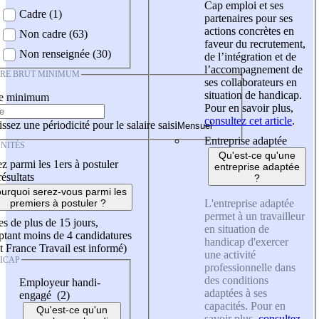
Cap emploi et ses
Cadre (1)
partenaires pour ses
actions concrètes en
Non cadre (63)
faveur du recrutement,
Non renseignée (30)
de l’intégration et de
l’accompagnement de
IRE BRUT MINIMUM
ses collaborateurs en
situation de handicap.
re minimum
Pour en savoir plus,
consultez cet article
.
ssez une périodicité pour le salaire saisi
Entreprise adaptée
NITÉS
Qu'est-ce qu'une
z parmi les 1ers à postuler
entreprise adaptée
résultats
?
urquoi serez-vous parmi les
L'entreprise adaptée
premiers à postuler ?
permet à un travailleur
es de plus de 15 jours,
en situation de
tant moins de 4 candidatures
handicap d'exercer
t France Travail est informé)
une activité
ICAP
professionnelle dans
des conditions
Employeur handi-
adaptées à ses
engagé (2)
capacités. Pour en
Qu'est-ce qu'un
savoir plus,
consultez