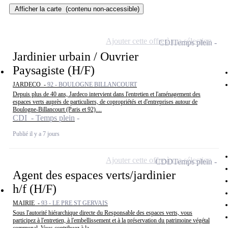
Afficher la carte
(contenu non-accessible)
Ajouter cette offre à ma sélection
CDI
Temps plein
Jardinier urbain / Ouvrier
Paysagiste (H/F)
JARDECO -
92 - BOULOGNE BILLANCOURT
Depuis plus de 40 ans, Jardeco intervient dans l'entretien et l'aménagement des
espaces verts auprès de particuliers, de copropriétés et d'entreprises autour de
Boulogne-Billancourt (Paris et 92)....
CDI - Temps plein
Publié il y a 7 jours
Ajouter cette offre à ma sélection
CDD
Temps plein
Agent des espaces verts/jardinier
h/f (H/F)
MAIRIE -
93 - LE PRE ST GERVAIS
Sous l'autorité hiérarchique directe du Responsable des espaces verts, vous
participez à l'entretien, à l'embellissement et à la préservation du patrimoine végétal