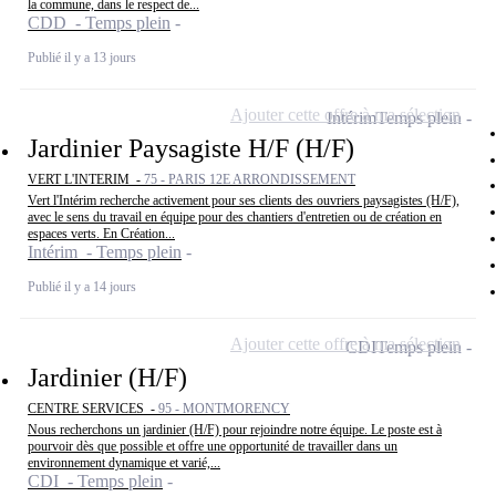
la commune, dans le respect de...
CDD - Temps plein
Publié il y a 13 jours
Ajouter cette offre à ma sélection
Intérim
Temps plein
Jardinier Paysagiste H/F (H/F)
VERT L'INTERIM -
75 - PARIS 12E ARRONDISSEMENT
Vert l'Intérim recherche activement pour ses clients des ouvriers paysagistes (H/F),
avec le sens du travail en équipe pour des chantiers d'entretien ou de création en
espaces verts. En Création...
Intérim - Temps plein
Publié il y a 14 jours
Ajouter cette offre à ma sélection
CDI
Temps plein
Jardinier (H/F)
CENTRE SERVICES -
95 - MONTMORENCY
Nous recherchons un jardinier (H/F) pour rejoindre notre équipe. Le poste est à
pourvoir dès que possible et offre une opportunité de travailler dans un
environnement dynamique et varié,...
CDI - Temps plein