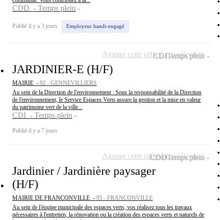
communal. Vous contribuez à la...
CDD - Temps plein
Publié il y a 3 jours
Employeur handi-engagé
Ajouter cette offre à ma sélection
CDI
Temps plein
JARDINIER-E (H/F)
MAIRIE -
92 - GENNEVILLIERS
Au sein de la Direction de l'environnement : Sous la responsabilité de la Direction
de l'environnement, le Service Espaces Verts assure la gestion et la mise en valeur
du patrimoine vert de la ville...
CDI - Temps plein
Publié il y a 7 jours
Ajouter cette offre à ma sélection
CDD
Temps plein
Jardinier / Jardinière paysager
(H/F)
MAIRIE DE FRANCONVILLE -
95 - FRANCONVILLE
Au sein de l'équipe municipale des espaces verts, vos réalisez tous les travaux
nécessaires à l'entretien, la rénovation ou la création des espaces verts et naturels de