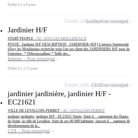
Publié il y a 8 jours
Ajouter cette offre à ma sélection
Intérim
Non renseigné
Jardinier H/F
START PEOPLE -
92 - ISSY-LES-MOULINEAUX
POSTE : Jardinier H/F DESCRIPTION : JARDINIER (H/F) L'agence Startpeople
d'Issy les Moulineaux recherche pour l'un ses client des JARDINIERS H/F pour de
l'entretien : * Débroussaillage * Taille des...
Intérim - Non renseigné
Publié il y a 15 jours
Ajouter cette offre à ma sélection
CDI
Non renseigné
jardinier jardinière, jardinier H/F -
EC21621
VILLE DE LEVALLOIS-PERRET -
92 - LEVALLOIS-PERRET
jardinier jardinière, jardinier H/F - EC21621 Située, Situé d ... partement des Hauts-
de-Seine, la ville de Levallois, forte de ses 66 000 habitants, sinscrit d ... namique de
développement de la...
CDI - Non renseigné