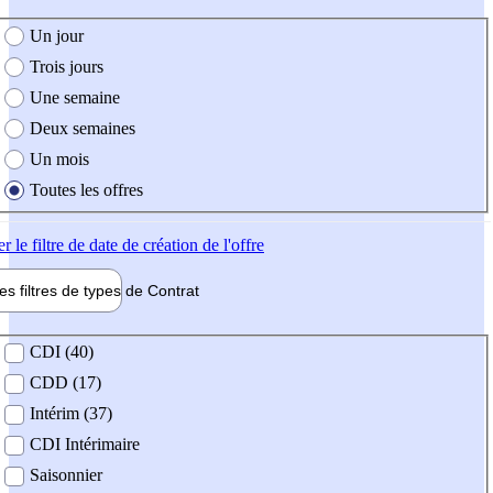
e création de l'offre
Un jour
Trois jours
Une semaine
Deux semaines
Un mois
Toutes les offres
er
le filtre de date de création de l'offre
les filtres de types de
Contrat
de contrat
CDI (40)
CDD (17)
Intérim (37)
CDI Intérimaire
Saisonnier