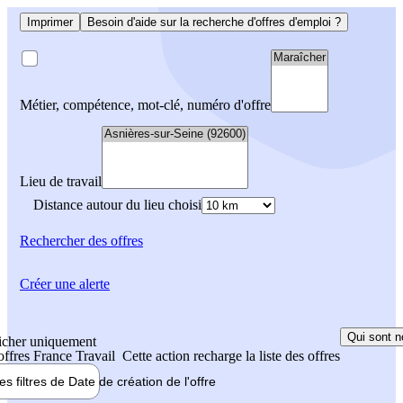
Imprimer
Besoin d'aide sur la recherche d'offres d'emploi ?
Métier, compétence, mot-clé, numéro d'offre
Lieu de travail
Distance autour du lieu choisi
Rechercher
des offres
Créer une alerte
Qui sont n
icher uniquement
 offres France Travail
Cette action recharge la liste des offres
les filtres de
Date de création
de l'offre