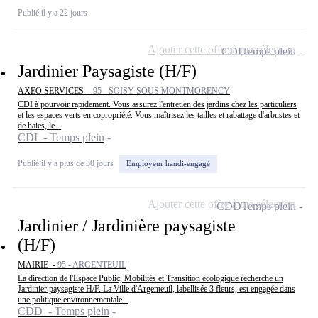
Publié il y a 22 jours
Ajouter cette offre à ma sélection
CDI
Temps plein
Jardinier Paysagiste (H/F)
AXEO SERVICES -
95 - SOISY SOUS MONTMORENCY
CDI à pourvoir rapidement. Vous assurez l'entretien des jardins chez les particuliers
et les espaces verts en copropriété. Vous maîtrisez les tailles et rabattage d'arbustes et
de haies, le...
CDI - Temps plein
Publié il y a plus de 30 jours
Employeur handi-engagé
Ajouter cette offre à ma sélection
CDD
Temps plein
Jardinier / Jardinière paysagiste
(H/F)
MAIRIE -
95 - ARGENTEUIL
La direction de l'Espace Public, Mobilités et Transition écologique recherche un
Jardinier paysagiste H/F. La Ville d'Argenteuil, labellisée 3 fleurs, est engagée dans
une politique environnementale...
CDD - Temps plein