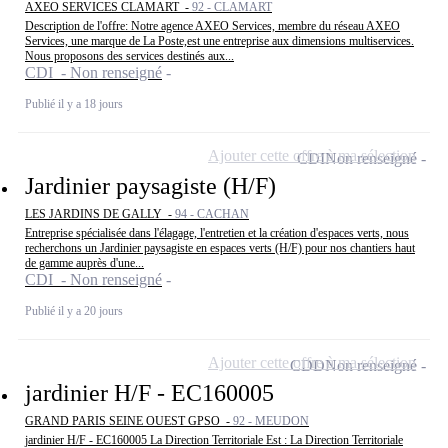
AXEO SERVICES CLAMART -
92 - CLAMART
Description de l'offre: Notre agence AXEO Services, membre du réseau AXEO
Services, une marque de La Poste,est une entreprise aux dimensions multiservices.
Nous proposons des services destinés aux...
CDI - Non renseigné
Publié il y a 18 jours
Ajouter cette offre à ma sélection
CDI
Non renseigné
Jardinier paysagiste (H/F)
LES JARDINS DE GALLY -
94 - CACHAN
Entreprise spécialisée dans l'élagage, l'entretien et la création d'espaces verts, nous
recherchons un Jardinier paysagiste en espaces verts (H/F) pour nos chantiers haut
de gamme auprès d'une...
CDI - Non renseigné
Publié il y a 20 jours
Ajouter cette offre à ma sélection
CDD
Non renseigné
jardinier H/F - EC160005
GRAND PARIS SEINE OUEST GPSO -
92 - MEUDON
jardinier H/F - EC160005 La Direction Territoriale Est : La Direction Territoriale