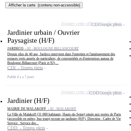
Afficher la carte
(contenu non-accessible)
Ajouter cette offre à ma sélection
CDI
Temps plein
Jardinier urbain / Ouvrier
Paysagiste (H/F)
JARDECO -
92 - BOULOGNE BILLANCOURT
Depuis plus de 40 ans, Jardeco intervient dans l'entretien et l'aménagement des
espaces verts auprès de particuliers, de copropriétés et d'entreprises autour de
Boulogne-Billancourt (Paris et 92)....
CDI - Temps plein
Publié il y a 7 jours
Ajouter cette offre à ma sélection
CDD
Temps plein
Jardinier (H/F)
MAIRIE DE MALAKOFF -
92 - MALAKOFF
La Ville de Malakoff (31 000 habitants, Hauts-de-Seine) située aux portes de Paris
(accessible en métro, bus tram) recrute un jardinier (H/F). Direction : Cadre de Vie
Service : Service des...
CDD - Temps plein