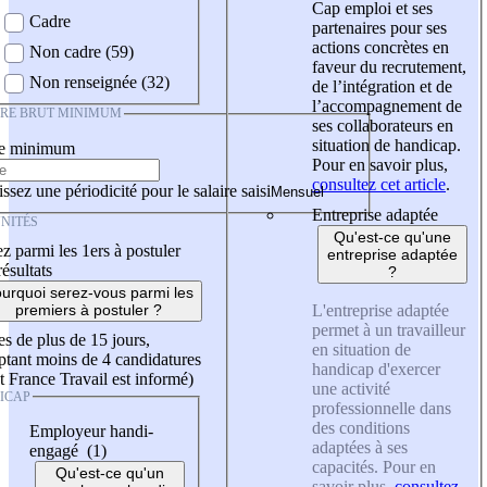
Cap emploi et ses
Cadre
partenaires pour ses
actions concrètes en
Non cadre (59)
faveur du recrutement,
Non renseignée (32)
de l’intégration et de
l’accompagnement de
IRE BRUT MINIMUM
ses collaborateurs en
situation de handicap.
re minimum
Pour en savoir plus,
consultez cet article
.
ssez une périodicité pour le salaire saisi
Entreprise adaptée
NITÉS
Qu'est-ce qu'une
z parmi les 1ers à postuler
entreprise adaptée
résultats
?
urquoi serez-vous parmi les
L'entreprise adaptée
premiers à postuler ?
permet à un travailleur
es de plus de 15 jours,
en situation de
tant moins de 4 candidatures
handicap d'exercer
t France Travail est informé)
une activité
ICAP
professionnelle dans
des conditions
Employeur handi-
adaptées à ses
engagé (1)
capacités. Pour en
Qu'est-ce qu'un
savoir plus,
consultez