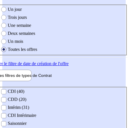
e création de l'offre
Un jour
Trois jours
Une semaine
Deux semaines
Un mois
Toutes les offres
er
le filtre de date de création de l'offre
les filtres de types de
Contrat
de contrat
CDI (40)
CDD (20)
Intérim (31)
CDI Intérimaire
Saisonnier