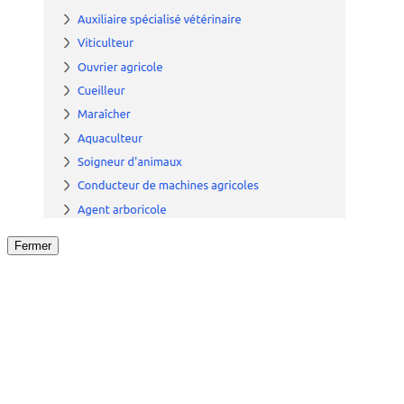
Fermer
Fermer
le détail de l'offre
/
Offre
sur
Offre précéden