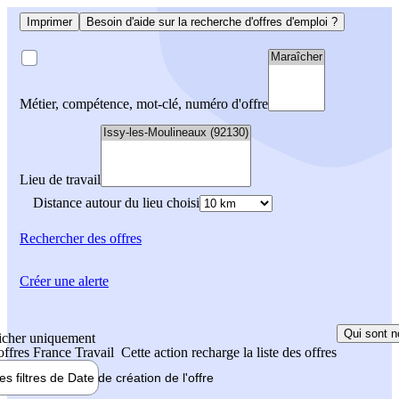
Imprimer
Besoin d'aide sur la recherche d'offres d'emploi ?
Métier, compétence, mot-clé, numéro d'offre
Lieu de travail
Distance autour du lieu choisi
Rechercher
des offres
Créer une alerte
Qui sont n
icher uniquement
 offres France Travail
Cette action recharge la liste des offres
les filtres de
Date de création
de l'offre