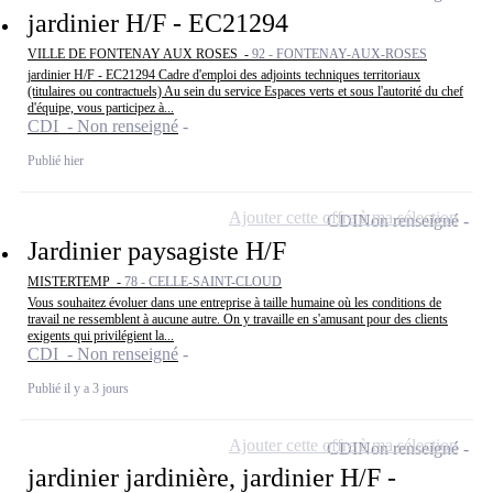
jardinier H/F - EC21294
VILLE DE FONTENAY AUX ROSES -
92 - FONTENAY-AUX-ROSES
jardinier H/F - EC21294 Cadre d'emploi des adjoints techniques territoriaux
(titulaires ou contractuels) Au sein du service Espaces verts et sous l'autorité du chef
d'équipe, vous participez à...
CDI - Non renseigné
Publié hier
Ajouter cette offre à ma sélection
CDI
Non renseigné
Jardinier paysagiste H/F
MISTERTEMP -
78 - CELLE-SAINT-CLOUD
Vous souhaitez évoluer dans une entreprise à taille humaine où les conditions de
travail ne ressemblent à aucune autre. On y travaille en s'amusant pour des clients
exigents qui privilégient la...
CDI - Non renseigné
Publié il y a 3 jours
Ajouter cette offre à ma sélection
CDI
Non renseigné
jardinier jardinière, jardinier H/F -