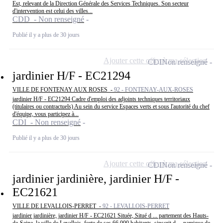
Est, relevant de la Direction Générale des Services Techniques. Son secteur
d'intervention est celui des villes...
CDD - Non renseigné
Publié il y a plus de 30 jours
Ajouter cette offre à ma sélection
CDI
Non renseigné
jardinier H/F - EC21294
VILLE DE FONTENAY AUX ROSES -
92 - FONTENAY-AUX-ROSES
jardinier H/F - EC21294 Cadre d'emploi des adjoints techniques territoriaux
(titulaires ou contractuels) Au sein du service Espaces verts et sous l'autorité du chef
d'équipe, vous participez à...
CDI - Non renseigné
Publié il y a plus de 30 jours
Ajouter cette offre à ma sélection
CDI
Non renseigné
jardinier jardinière, jardinier H/F -
EC21621
VILLE DE LEVALLOIS-PERRET -
92 - LEVALLOIS-PERRET
jardinier jardinière, jardinier H/F - EC21621 Située, Situé d ... partement des Hauts-
de-Seine, la ville de Levallois, forte de ses 66 000 habitants, sinscrit d ... namique de