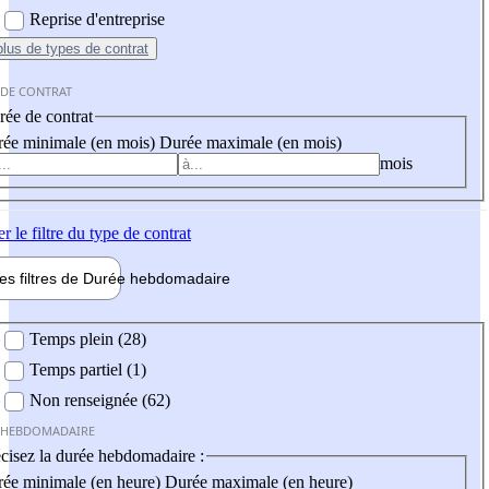
Reprise d'entreprise
plus
de types de contrat
 DE CONTRAT
ée de contrat
ée minimale (en mois)
Durée maximale (en mois)
mois
er
le filtre du type de contrat
les filtres de
Durée hebdo
madaire
 hebdomadaire
Temps plein (28)
Temps partiel (1)
Non renseignée (62)
 HEBDOMADAIRE
cisez la durée hebdomadaire :
ée minimale (en heure)
Durée maximale (en heure)