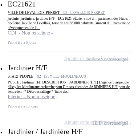
EC21621
VILLE DE LEVALLOIS-PERRET -
92 - LEVALLOIS-PERRET
jardinier jardinière, jardinier H/F - EC21621 Située, Situé d ... partement des Hauts-
de-Seine, la ville de Levallois, forte de ses 66 000 habitants, sinscrit d ... namique de
développement de la...
CDI - Non renseigné
Publié il y a 6 jours
Ajouter cette offre à ma sélection
Intérim
Non renseigné
Jardinier H/F
START PEOPLE -
92 - ISSY-LES-MOULINEAUX
POSTE : Jardinier H/F DESCRIPTION : JARDINIER (H/F) L'agence Startpeople
d'Issy les Moulineaux recherche pour l'un ses client des JARDINIERS H/F pour de
l'entretien : * Débroussaillage * Taille des...
Intérim - Non renseigné
Publié il y a 15 jours
Ajouter cette offre à ma sélection
CDI
Non renseigné
Jardinier / Jardinière H/F