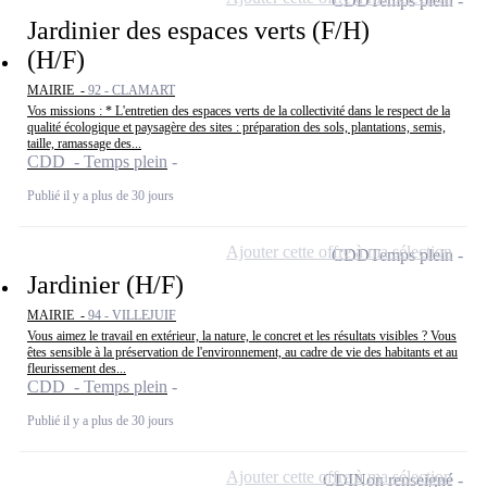
CDD
Temps plein
Jardinier des espaces verts (F/H)
(H/F)
MAIRIE -
92 - CLAMART
Vos missions : * L'entretien des espaces verts de la collectivité dans le respect de la
qualité écologique et paysagère des sites : préparation des sols, plantations, semis,
taille, ramassage des...
CDD - Temps plein
Publié il y a plus de 30 jours
Ajouter cette offre à ma sélection
CDD
Temps plein
Jardinier (H/F)
MAIRIE -
94 - VILLEJUIF
Vous aimez le travail en extérieur, la nature, le concret et les résultats visibles ? Vous
êtes sensible à la préservation de l'environnement, au cadre de vie des habitants et au
fleurissement des...
CDD - Temps plein
Publié il y a plus de 30 jours
Ajouter cette offre à ma sélection
CDI
Non renseigné