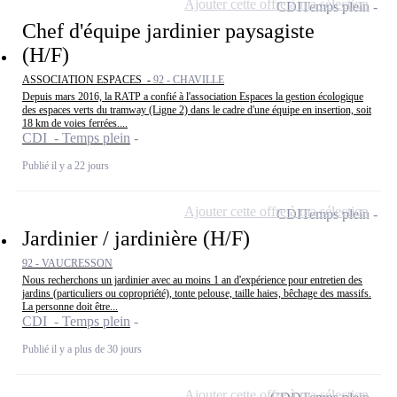
Ajouter cette offre à ma sélection
CDI
Temps plein
Chef d'équipe jardinier paysagiste
(H/F)
ASSOCIATION ESPACES -
92 - CHAVILLE
Depuis mars 2016, la RATP a confié à l'association Espaces la gestion écologique
des espaces verts du tramway (Ligne 2) dans le cadre d'une équipe en insertion, soit
18 km de voies ferrées....
CDI - Temps plein
Publié il y a 22 jours
Ajouter cette offre à ma sélection
CDI
Temps plein
Jardinier / jardinière (H/F)
92 - VAUCRESSON
Nous recherchons un jardinier avec au moins 1 an d'expérience pour entretien des
jardins (particuliers ou copropriété), tonte pelouse, taille haies, bêchage des massifs.
La personne doit être...
CDI - Temps plein
Publié il y a plus de 30 jours
Ajouter cette offre à ma sélection