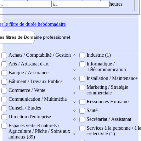
heures
er
le filtre de durée hebdomadaire
les filtres de
Domaine pro
fessionnel
ne professionel
Achats / Comptabilité / Gestion
Industrie (1)
Arts / Artisanat d'art
Informatique /
Télécommunication
Banque / Assurance
Installation / Maintenance
Bâtiment / Travaux Publics
Marketing / Stratégie
Commerce / Vente
commerciale
Communication / Multimédia
Ressources Humaines
Conseil / Etudes
Santé
Direction d'entreprise
Secrétariat / Assistanat
Espaces verts et naturels /
Services à la personne / à l
Agriculture / Pêche / Soins aux
collectivité (1)
animaux (89)