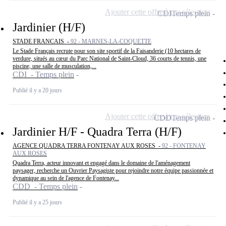
Ajouter cette offre à ma sélection
CDI
Temps plein
Jardinier (H/F)
STADE FRANCAIS -
92 - MARNES-LA-COQUETTE
Le Stade Français recrute pour son site sportif de la Faisanderie (10 hectares de
verdure, situés au cœur du Parc National de Saint-Cloud, 36 courts de tennis, une
piscine, une salle de musculation,...
CDI - Temps plein
Publié il y a 20 jours
Ajouter cette offre à ma sélection
CDD
Temps plein
Jardinier H/F - Quadra Terra (H/F)
AGENCE QUADRA TERRA FONTENAY AUX ROSES -
92 - FONTENAY
AUX ROSES
Quadra Terra, acteur innovant et engagé dans le domaine de l'aménagement
paysager, recherche un Ouvrier Paysagiste pour rejoindre notre équipe passionnée et
dynamique au sein de l'agence de Fontenay...
CDD - Temps plein
Publié il y a 25 jours