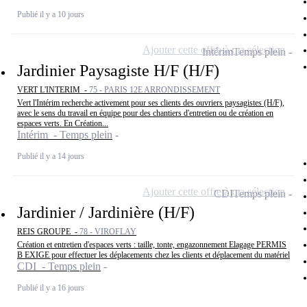
Publié il y a 10 jours
Ajouter cette offre à ma sélection
Intérim
Temps plein
Jardinier Paysagiste H/F (H/F)
VERT L'INTERIM -
75 - PARIS 12E ARRONDISSEMENT
Vert l'Intérim recherche activement pour ses clients des ouvriers paysagistes (H/F),
avec le sens du travail en équipe pour des chantiers d'entretien ou de création en
espaces verts. En Création...
Intérim - Temps plein
Publié il y a 14 jours
Ajouter cette offre à ma sélection
CDI
Temps plein
Jardinier / Jardinière (H/F)
REIS GROUPE -
78 - VIROFLAY
Création et entretien d'espaces verts : taille, tonte, engazonnement Elagage PERMIS
B EXIGE pour effectuer les déplacements chez les clients et déplacement du matériel
CDI - Temps plein
Publié il y a 16 jours