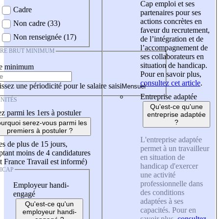
Cap emploi et ses
Cadre
partenaires pour ses
actions concrètes en
Non cadre (33)
faveur du recrutement,
Non renseignée (17)
de l’intégration et de
l’accompagnement de
IRE BRUT MINIMUM
ses collaborateurs en
situation de handicap.
re minimum
Pour en savoir plus,
consultez cet article
.
ssez une périodicité pour le salaire saisi
Entreprise adaptée
NITÉS
Qu'est-ce qu'une
z parmi les 1ers à postuler
entreprise adaptée
?
urquoi serez-vous parmi les
premiers à postuler ?
L'entreprise adaptée
es de plus de 15 jours,
permet à un travailleur
tant moins de 4 candidatures
en situation de
t France Travail est informé)
handicap d'exercer
ICAP
une activité
professionnelle dans
Employeur handi-
des conditions
engagé
adaptées à ses
Qu'est-ce qu'un
capacités. Pour en
employeur handi-
savoir plus,
consultez