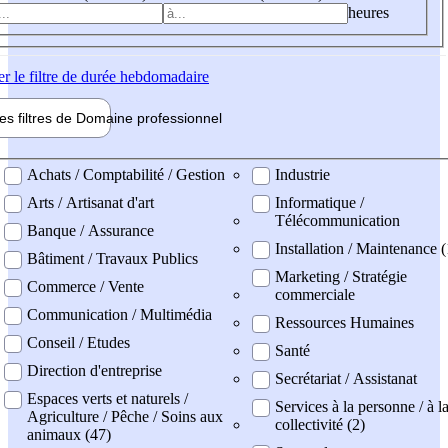
heures
er
le filtre de durée hebdomadaire
les filtres de
Domaine pro
fessionnel
ne professionel
Achats / Comptabilité / Gestion
Industrie
Arts / Artisanat d'art
Informatique /
Télécommunication
Banque / Assurance
Installation / Maintenance (
Bâtiment / Travaux Publics
Marketing / Stratégie
Commerce / Vente
commerciale
Communication / Multimédia
Ressources Humaines
Conseil / Etudes
Santé
Direction d'entreprise
Secrétariat / Assistanat
Espaces verts et naturels /
Services à la personne / à l
Agriculture / Pêche / Soins aux
collectivité (2)
animaux (47)