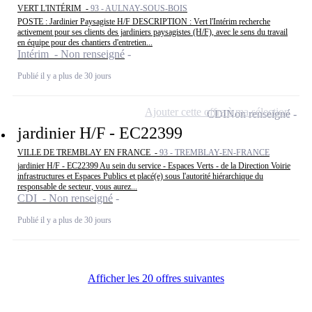
VERT L'INTÉRIM -
93 - AULNAY-SOUS-BOIS
POSTE : Jardinier Paysagiste H/F DESCRIPTION : Vert l'Intérim recherche
activement pour ses clients des jardiniers paysagistes (H/F), avec le sens du travail
en équipe pour des chantiers d'entretien...
Intérim - Non renseigné
Publié il y a plus de 30 jours
Ajouter cette offre à ma sélection
CDI
Non renseigné
jardinier H/F - EC22399
VILLE DE TREMBLAY EN FRANCE -
93 - TREMBLAY-EN-FRANCE
jardinier H/F - EC22399 Au sein du service - Espaces Verts - de la Direction Voirie
infrastructures et Espaces Publics et placé(e) sous l'autorité hiérarchique du
responsable de secteur, vous aurez...
CDI - Non renseigné
Publié il y a plus de 30 jours
Afficher les 20 offres suivantes