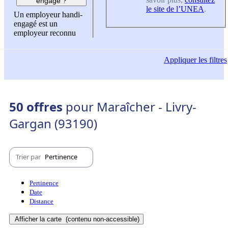
engagé ?
le site de l’UNEA
.
Un employeur handi-
engagé est un
employeur reconnu
Appliquer
les filtres
50 offres
pour Maraîcher - Livry-
Gargan (93190)
Trier par
Pertinence
Pertinence
Date
Distance
Afficher la carte
(contenu non-accessible)