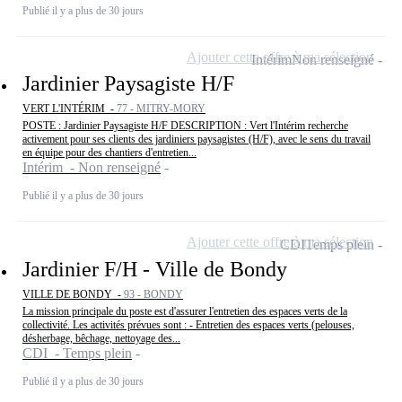
Publié il y a plus de 30 jours
Ajouter cette offre à ma sélection
Intérim
Non renseigné
Jardinier Paysagiste H/F
VERT L'INTÉRIM -
77 - MITRY-MORY
POSTE : Jardinier Paysagiste H/F DESCRIPTION : Vert l'Intérim recherche
activement pour ses clients des jardiniers paysagistes (H/F), avec le sens du travail
en équipe pour des chantiers d'entretien...
Intérim - Non renseigné
Publié il y a plus de 30 jours
Ajouter cette offre à ma sélection
CDI
Temps plein
Jardinier F/H - Ville de Bondy
VILLE DE BONDY -
93 - BONDY
La mission principale du poste est d'assurer l'entretien des espaces verts de la
collectivité. Les activités prévues sont : - Entretien des espaces verts (pelouses,
désherbage, bêchage, nettoyage des...
CDI - Temps plein
Publié il y a plus de 30 jours