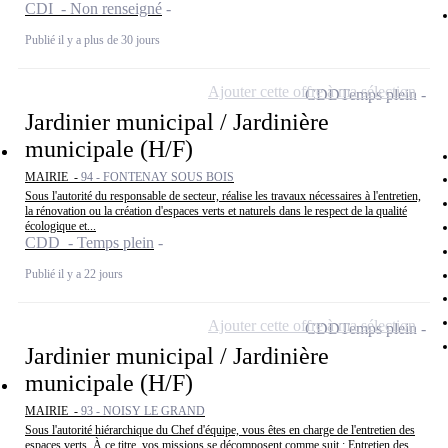
CDI - Non renseigné
Publié il y a plus de 30 jours
Ajouter cette offre à ma sélection
CDD
Temps plein
Jardinier municipal / Jardinière
municipale (H/F)
MAIRIE -
94 - FONTENAY SOUS BOIS
Sous l'autorité du responsable de secteur, réalise les travaux nécessaires à l'entretien,
la rénovation ou la création d'espaces verts et naturels dans le respect de la qualité
écologique et...
CDD - Temps plein
Publié il y a 22 jours
Ajouter cette offre à ma sélection
CDD
Temps plein
Jardinier municipal / Jardinière
municipale (H/F)
MAIRIE -
93 - NOISY LE GRAND
Sous l'autorité hiérarchique du Chef d'équipe, vous êtes en charge de l'entretien des
espaces verts. À ce titre, vos missions se décomposent comme suit : Entretien des