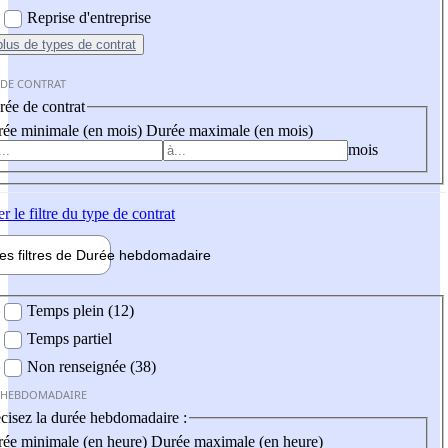
Reprise d'entreprise
plus
de types de contrat
 DE CONTRAT
ée de contrat
ée minimale (en mois)
Durée maximale (en mois)
mois
er
le filtre du type de contrat
les filtres de
Durée hebdo
madaire
 hebdomadaire
Temps plein (12)
Temps partiel
Non renseignée (38)
 HEBDOMADAIRE
cisez la durée hebdomadaire :
ée minimale (en heure)
Durée maximale (en heure)