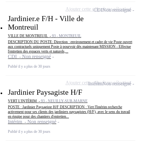
Ajouter cette offre à ma sélection
CDI
Non renseigné
Jardinier.e F/H - Ville de
Montreuil
VILLE DE MONTREUIL -
93 - MONTREUIL
DESCRIPTION DU POSTE: Direction : environement et cadre de vie Poste ouvert
aux contractuels uniquement Poste à pourvoir dès maintenant MISSION - Effectue
l'entretien des espaces verts et naturels,...
CDI - Non renseigné
Publié il y a plus de 30 jours
Ajouter cette offre à ma sélection
Intérim
Non renseigné
Jardinier Paysagiste H/F
VERT L'INTÉRIM -
93 - NEUILLY-SUR-MARNE
POSTE : Jardinier Paysagiste H/F DESCRIPTION : Vert l'Intérim recherche
activement pour ses clients des jardiniers paysagistes (H/F), avec le sens du travail
en équipe pour des chantiers d'entretien...
Intérim - Non renseigné
Publié il y a plus de 30 jours