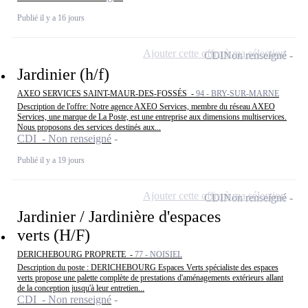
Publié il y a 16 jours
Ajouter cette offre à ma sélection
CDI
Non renseigné
Jardinier (h/f)
AXEO SERVICES SAINT-MAUR-DES-FOSSÉS -
94 - BRY-SUR-MARNE
Description de l'offre: Notre agence AXEO Services, membre du réseau AXEO
Services, une marque de La Poste, est une entreprise aux dimensions multiservices.
Nous proposons des services destinés aux...
CDI - Non renseigné
Publié il y a 19 jours
Ajouter cette offre à ma sélection
CDI
Non renseigné
Jardinier / Jardinière d'espaces
verts (H/F)
DERICHEBOURG PROPRETE -
77 - NOISIEL
Description du poste : DERICHEBOURG Espaces Verts spécialiste des espaces
verts propose une palette complète de prestations d'aménagements extérieurs allant
de la conception jusqu'à leur entretien...
CDI - Non renseigné