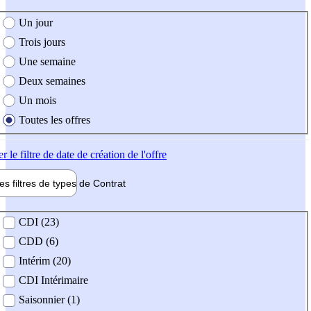
e création de l'offre
Un jour
Trois jours
Une semaine
Deux semaines
Un mois
Toutes les offres
er
le filtre de date de création de l'offre
les filtres de types de
Contrat
de contrat
CDI (23)
CDD (6)
Intérim (20)
CDI Intérimaire
Saisonnier (1)