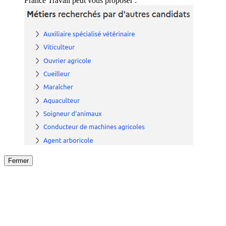
France Travail peut vous proposer :
Fermer
Fermer
le détail de l'offre
/
Offre
sur
Offre précéden