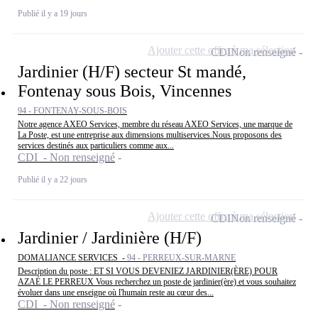
Publié il y a 19 jours
Ajouter cette offre à ma sélection
CDI
Non renseigné
Jardinier (H/F) secteur St mandé,
Fontenay sous Bois, Vincennes
94 - FONTENAY-SOUS-BOIS
Notre agence AXEO Services, membre du réseau AXEO Services, une marque de
La Poste, est une entreprise aux dimensions multiservices.Nous proposons des
services destinés aux particuliers comme aux...
CDI - Non renseigné
Publié il y a 22 jours
Ajouter cette offre à ma sélection
CDI
Non renseigné
Jardinier / Jardinière (H/F)
DOMALIANCE SERVICES -
94 - PERREUX-SUR-MARNE
Description du poste : ET SI VOUS DEVENIEZ JARDINIER(ÈRE) POUR
AZAÉ LE PERREUX Vous recherchez un poste de jardinier(ère) et vous souhaitez
évoluer dans une enseigne où l'humain reste au cœur des...
CDI - Non renseigné