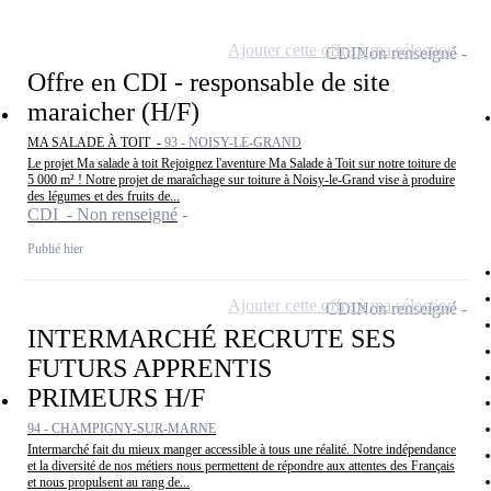
Ajouter cette offre à ma sélection
CDI
Non renseigné
Offre en CDI - responsable de site
maraicher (H/F)
MA SALADE À TOIT -
93 - NOISY-LE-GRAND
Le projet Ma salade à toit Rejoignez l'aventure Ma Salade à Toit sur notre toiture de
5 000 m² ! Notre projet de maraîchage sur toiture à Noisy-le-Grand vise à produire
des légumes et des fruits de...
CDI - Non renseigné
Publié hier
Ajouter cette offre à ma sélection
CDI
Non renseigné
INTERMARCHÉ RECRUTE SES
FUTURS APPRENTIS
PRIMEURS H/F
94 - CHAMPIGNY-SUR-MARNE
Intermarché fait du mieux manger accessible à tous une réalité. Notre indépendance
et la diversité de nos métiers nous permettent de répondre aux attentes des Français
et nous propulsent au rang de...