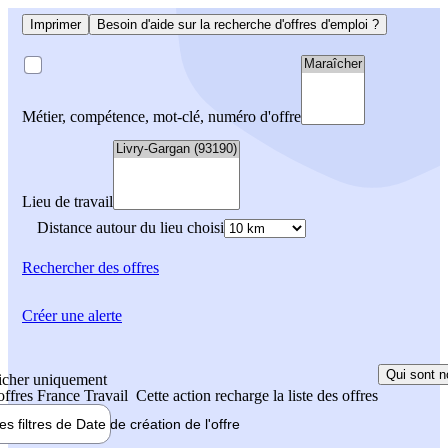
Imprimer
Besoin d'aide sur la recherche d'offres d'emploi ?
Métier, compétence, mot-clé, numéro d'offre
Lieu de travail
Distance autour du lieu choisi
Rechercher
des offres
Créer une alerte
Qui sont n
icher uniquement
 offres France Travail
Cette action recharge la liste des offres
les filtres de
Date de création
de l'offre