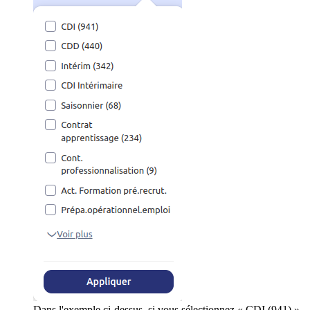
Dans l'exemple ci-dessus, si vous sélectionnez « CDI (941) »