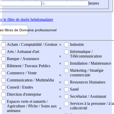
heures
er
le filtre de durée hebdomadaire
les filtres de
Domaine pro
fessionnel
ne professionel
Achats / Comptabilité / Gestion
Industrie
Arts / Artisanat d'art
Informatique /
Télécommunication
Banque / Assurance
Installation / Maintenance
Bâtiment / Travaux Publics
Marketing / Stratégie
Commerce / Vente
commerciale
Communication / Multimédia
Ressources Humaines
Conseil / Etudes
Santé
Direction d'entreprise
Secrétariat / Assistanat
Espaces verts et naturels /
Services à la personne / à l
Agriculture / Pêche / Soins aux
collectivité
animaux