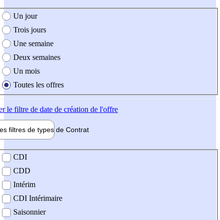
e création de l'offre
Un jour
Trois jours
Une semaine
Deux semaines
Un mois
Toutes les offres
er
le filtre de date de création de l'offre
les filtres de types de
Contrat
de contrat
CDI
CDD
Intérim
CDI Intérimaire
Saisonnier