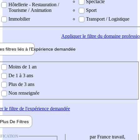
Spectacle
Hôtellerie - Restauration /
Tourisme / Animation
Sport
Immobilier
Transport / Logistique
Appliquer
le filtre du domaine professi
es filtres liés à l'
Expérience
demandée
ience demandée
Moins de 1 an
De 1 à 3 ans
Plus de 3 ans
Non renseignée
er
le filtre de l'expérience demandée
Plus De
Filtres
IFICATION
par France travail,