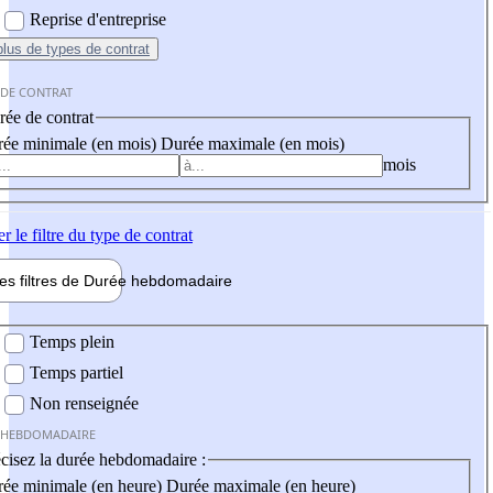
Reprise d'entreprise
plus
de types de contrat
 DE CONTRAT
ée de contrat
ée minimale (en mois)
Durée maximale (en mois)
mois
er
le filtre du type de contrat
les filtres de
Durée hebdo
madaire
 hebdomadaire
Temps plein
Temps partiel
Non renseignée
 HEBDOMADAIRE
cisez la durée hebdomadaire :
ée minimale (en heure)
Durée maximale (en heure)