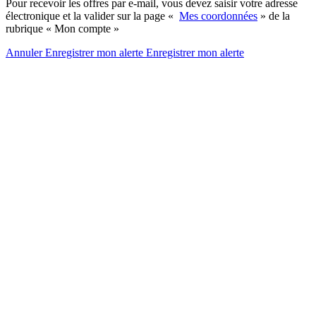
Pour recevoir les offres par e-mail, vous devez saisir votre adresse
électronique et la valider sur la page «
Mes coordonnées
» de la
rubrique « Mon compte »
Annuler
Enregistrer mon alerte
Enregistrer
mon alerte