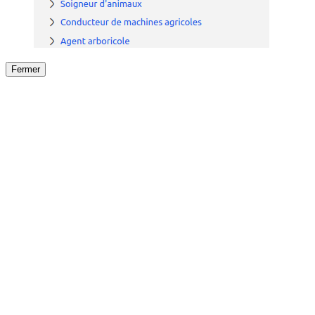
Fermer
Fermer
le détail de l'offre
/
Offre
sur
Offre précéden