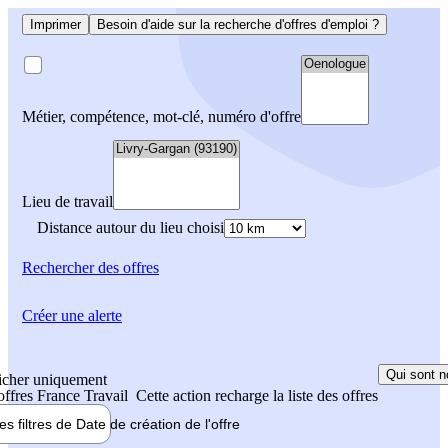
Imprimer
Besoin d'aide sur la recherche d'offres d'emploi ?
Métier, compétence, mot-clé, numéro d'offre
Lieu de travail
Distance autour du lieu choisi
Rechercher
des offres
Créer une alerte
Qui sont n
icher uniquement
 offres France Travail
Cette action recharge la liste des offres
les filtres de
Date de création
de l'offre