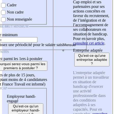
Cap emploi et ses
Cadre
partenaires pour ses
actions concrètes en
Non cadre
faveur du recrutement,
Non renseignée
de l’intégration et de
l’accompagnement de
IRE BRUT MINIMUM
ses collaborateurs en
situation de handicap.
re minimum
Pour en savoir plus,
consultez cet article
.
ssez une périodicité pour le salaire saisi
Entreprise adaptée
NITÉS
Qu'est-ce qu'une
z parmi les 1ers à postuler
entreprise adaptée
?
urquoi serez-vous parmi les
premiers à postuler ?
L'entreprise adaptée
es de plus de 15 jours,
permet à un travailleur
tant moins de 4 candidatures
en situation de
t France Travail est informé)
handicap d'exercer
ICAP
une activité
professionnelle dans
Employeur handi-
des conditions
engagé
adaptées à ses
Qu'est-ce qu'un
capacités. Pour en
employeur handi-
savoir plus,
consultez